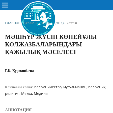
ГЛАВНАЯ
/
АРХИВЫ
/
ТОМ № 2 (2016)
/
Статьи
МƏШҺҮР ЖҮСІП КӨПЕЙҰЛЫ
ҚОЛЖАЗБАЛАРЫНДАҒЫ
ҚАЖЫЛЫҚ МƏСЕЛЕСІ
Г.Қ. Құрманбаева
паломничество, мусульманин, паломник,
Ключевые слова:
религия, Мекка, Медина
АННОТАЦИЯ