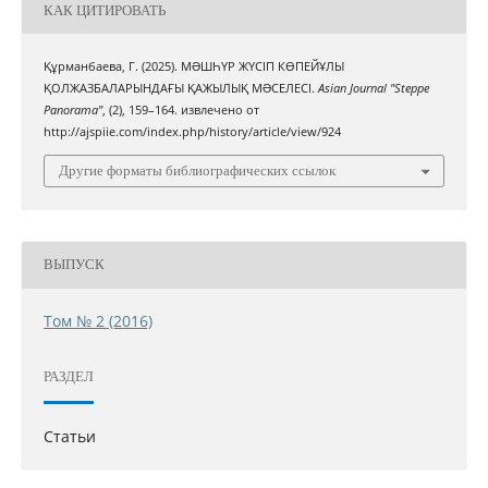
КАК ЦИТИРОВАТЬ
Құрманбаева, Г. (2025). МƏШҺҮР ЖҮСІП КӨПЕЙҰЛЫ
ҚОЛЖАЗБАЛАРЫНДАҒЫ ҚАЖЫЛЫҚ МƏСЕЛЕСІ.
Asian Journal "Steppe
Panorama"
, (2), 159–164. извлечено от
http://ajspiie.com/index.php/history/article/view/924
Другие форматы библиографических ссылок
ВЫПУСК
Том № 2 (2016)
РАЗДЕЛ
Статьи