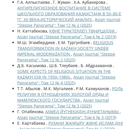
Г.А. Алпыспаева , Г. Жуман , Х.А. Аубакирова ,
АНТИРЕЛИГИОЗНОЕ ВОСПИТАНИЕ В СИСТЕМЕ
ШКОЛЬНОГО ОБРАЗОВАНИЯ КАЗАХСТАНА В 50–80-Е
ГГ. ХХ ВЕКА:ИСТОРИЧЕСКИЙ АНАЛИЗ
,
Asian Journal
"Steppe Panorama": Том 12 № 2 (2025)
Н. Каттабекова,
КӨНЕ ТҮРІКТЕРДЕГІ ТƏҢІРШІЛДІК
,
Asian Journal "Steppe Panorama": Том 6 № 2 (2019)
М.Ш. Эгамбердиев , Е.М. Тургунбаев ,
RELIGIOUS
TRANSFORMATION IN KAZAKH SOCIETY UNDER
IMPERIAL MODERNIZATION
,
Asian Journal "Steppe
Panorama": Том 12 № 2 (2025)
Д.Б. Касымова , Ш.Б. Тлеубаев , Б. Абдрахманов ,
SOME ASPECTS OF RELIGIOUS SITUATION IN THE
KAZAKH SSR IN 1950–1980s
,
Asian Journal "Steppe
Panorama": Том 12 № 4 (2025)
Т.Т. Абылов , М.К. Муталиев , Р.М. Казмуханов ,
РОЛЬ
РЕЛИГИИ В ОТНОШЕНИЯХ ЗОЛОТОЙ ОРДЫ И
МАМЛЮКСКОГО ГОСУДАРСТВА
,
Asian Journal
"Steppe Panorama": Том 12 № 3 (2025)
Г. Опабекова,
АХМЕД ЙҮГНЕКИДІҢ ДҮНИЕТАНЫМЫ
,
Asian Journal "Steppe Panorama": Том 6 № 3 (2019)
Е. Картабаева ,
РУХАНИ ЖАҢҒЫРУ ЖƏНЕ ИСЛАМ ДІНІ
,
Asian Journal "Steppe Panorama": Том № 1 (2020)