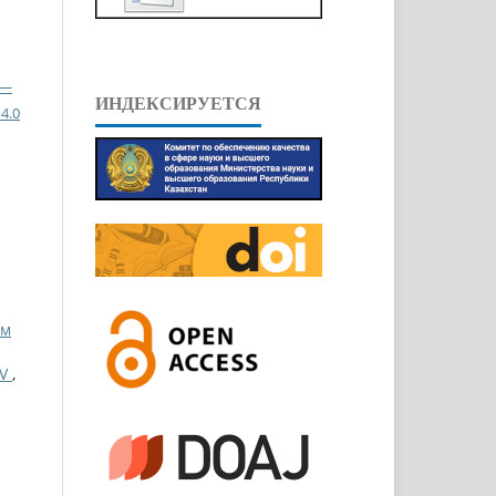
 —
ИНДЕКСИРУЕТСЯ
4.0
ом
EV
,