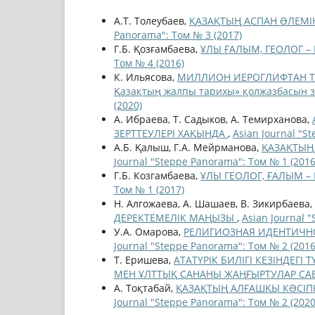
А.Т. Толеубаев,
ҚАЗАҚТЫҢ АСПАН ƏЛЕМІН
Panorama": Том № 3 (2017)
Г.Б. Қозғамбаева,
ҰЛЫ ҒАЛЫМ, ГЕОЛОГ 
Том № 4 (2016)
К. Ильясова,
МИЛЛИОН ИЕРОГЛИФТАН ТҰР
Қазақтың жалпы тарихы» қолжазбасын зе
(2020)
А. Ибраева, Т. Садыков, А. Темирханова,
ЗЕРТТЕУЛЕРІ ХАҚЫНДА
,
Asian Journal "S
А.Б. Қалыш, Г.А. Мейрманова,
ҚАЗАҚТЫҢ Б
Journal "Steppe Panorama": Том № 1 (2016
Г.Б. Козгамбаева,
ҰЛЫ ГЕОЛОГ, ҒАЛЫМ 
Том № 1 (2017)
Н. Алгожаева, А. Шашаев, В. Зикирбаева,
ДЕРЕКТЕМЕЛІК МАҢЫЗЫ
,
Asian Journal 
У.A. Омарова,
РЕЛИГИОЗНАЯ ИДЕНТИЧН
Journal "Steppe Panorama": Том № 2 (2016
Т. Еришева,
АТАТҮРІК БИЛІГІ КЕЗІНДЕГ
МЕН ҰЛТТЫҚ САНАНЫ ЖАҢҒЫРТУЛАР С
А. Тоқтабай,
ҚАЗАҚТЫҢ АЛҒАШҚЫ КƏСІП
Journal "Steppe Panorama": Том № 2 (2020