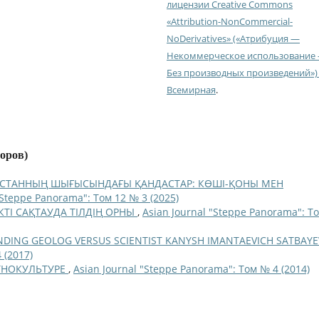
лицензии Creative Commons
«Attribution-NonCommercial-
NoDerivatives» («Атрибуция —
Некоммерческое использование
Без производных произведений») 
Всемирная
.
торов)
ҚСТАННЫҢ ШЫҒЫСЫНДАҒЫ ҚАНДАСТАР: КӨШІ-ҚОНЫ МЕН
"Steppe Panorama": Том 12 № 3 (2025)
КТІ САҚТАУДА ТІЛДІҢ ОРНЫ
,
Asian Journal "Steppe Panorama": Т
DING GEOLOG VERSUS SCIENTIST KANYSH IMANTAEVICH SATBAY
 (2017)
ЭТНОКУЛЬТУРЕ
,
Asian Journal "Steppe Panorama": Том № 4 (2014)