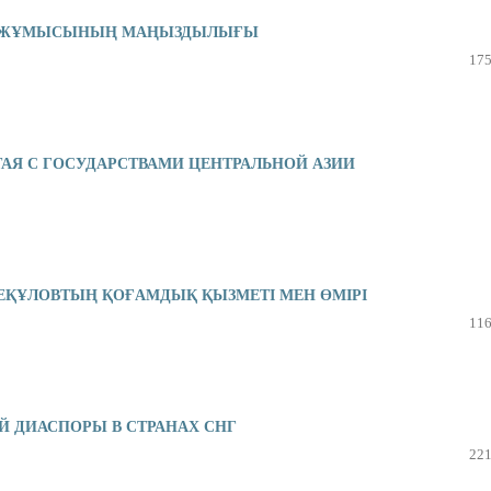
Е ЖҰМЫСЫНЫҢ МАҢЫЗДЫЛЫҒЫ
175
АЯ С ГОСУДАРСТВАМИ ЦЕНТРАЛЬНОЙ АЗИИ
ЕҚҰЛОВТЫҢ ҚОҒАМДЫҚ ҚЫЗМЕТІ МЕН ӨМІРІ
116
 ДИАСПОРЫ В СТРАНАХ СНГ
221