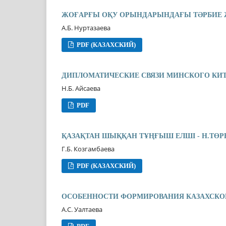
ЖОҒАРҒЫ ОҚУ ОРЫНДАРЫНДАҒЫ ТƏРБИ
А.Б. Нуртазаева
PDF (КАЗАХСКИЙ)
ДИПЛОМАТИЧЕСКИЕ СВЯЗИ МИНСКОГО КИТ
Н.Б. Айсаева
PDF
ҚАЗАҚТАН ШЫҚҚАН ТҰҢҒЫШ ЕЛШІ - Н.ТӨР
Г.Б. Козгамбаева
PDF (КАЗАХСКИЙ)
ОСОБЕННОСТИ ФОРМИРОВАНИЯ КАЗАХСКОЙ
А.С. Уалтаева