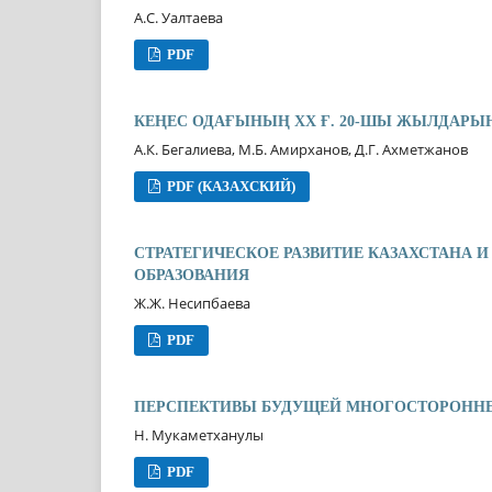
А.С. Уалтаева
PDF
КЕҢЕС ОДАҒЫНЫҢ ХХ Ғ. 20-ШЫ ЖЫЛДАР
А.К. Бегалиева, М.Б. Амирханов, Д.Г. Ахметжанов
PDF (КАЗАХСКИЙ)
СТРАТЕГИЧЕСКОЕ РАЗВИТИЕ КАЗАХСТАНА 
ОБРАЗОВАНИЯ
Ж.Ж. Несипбаева
PDF
ПЕРСПЕКТИВЫ БУДУЩЕЙ МНОГОСТОРОНН
Н. Мукаметханулы
PDF