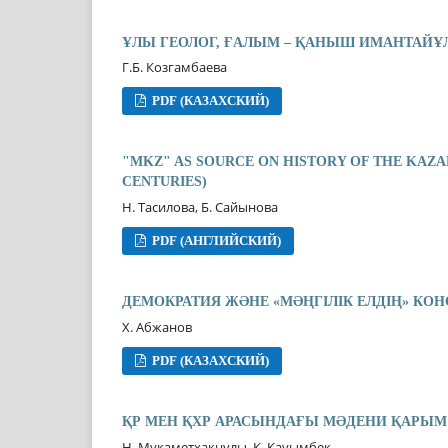
ҰЛЫ ГЕОЛОГ, ҒАЛЫМ – ҚАНЫШ ИМАНТАЙҰ
Г.Б. Козгамбаева
PDF (КАЗАХСКИЙ)
"MKZ" AS SOURCE ON HISTORY OF THE KAZAK
CENTURIES)
Н. Тасилова, Б. Сайынова
PDF (АНГЛИЙСКИЙ)
ДЕМОКРАТИЯ ЖƏНЕ «МƏҢГІЛІК ЕЛДІҢ» К
Х. Абжанов
PDF (КАЗАХСКИЙ)
ҚР МЕН ҚХР АРАСЫНДАҒЫ МƏДЕНИ ҚАРЫМ
Н. Мукаметхакнулы, К. Кауымбек