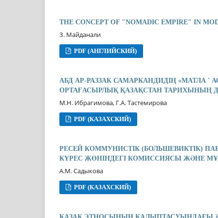
THE CONCEPT OF "NOMADIC EMPIRE" IN MO
З. Майданали
PDF (АНГЛИЙСКИЙ)
АБД АР-РАЗЗАК САМАРКАНДИДІҢ «МАТЛА ' 
ОРТАҒАСЫРЛЫҚ ҚАЗАҚСТАН ТАРИХЫНЫҢ Д
М.Н. Ибрагимова, Г.А. Тастемирова
PDF (КАЗАХСКИЙ)
РЕСЕЙ КОММУНИСТІК (БОЛЬШЕВИКТІК) П
КҮРЕС ЖӨНІНДЕГІ КОМИССИЯСЫ ЖƏНЕ М
А.М. Садыкова
PDF (КАЗАХСКИЙ)
ҚАЗАҚ ЭТНОСЫНЫҢ ҚАЛЫПТАСУЫНДАҒЫ 