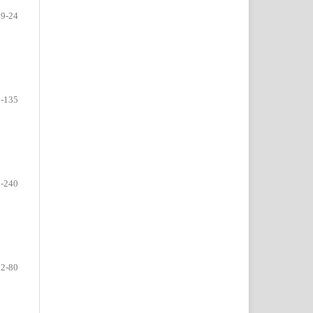
19-24
-135
-240
72-80