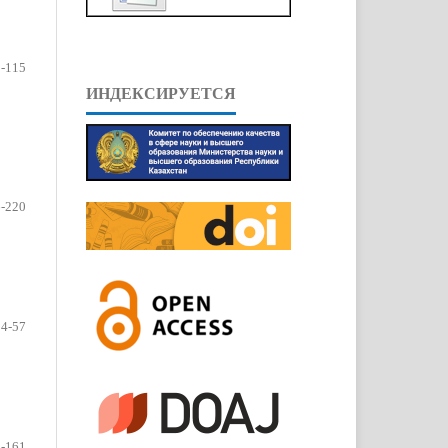
-115
ИНДЕКСИРУЕТСЯ
-220
54-57
-161