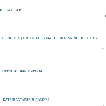
ЛЫ СƏТБАЕВ
111
H SOCIETY (THE END OF XIX– THE BEGINNING OF THE XX
216
ОНСТИТУЦИЯЛЫҚ МҰРАТЫ
 - ҚАТЫНАСТАРДЫҢ ДАМУЫ
154