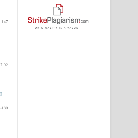
-147
87-92
Н
-189