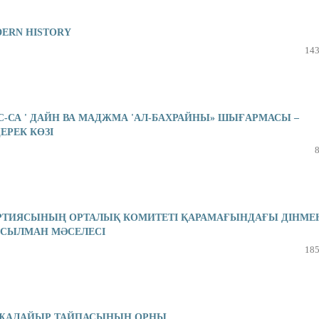
DERN HISTORY
143
АС-СА ' ДАЙН ВА МАДЖМА 'АЛ-БАХРАЙНЫ» ШЫҒАРМАСЫ –
ЕРЕК КӨЗІ
АРТИЯСЫНЫҢ ОРТАЛЫҚ КОМИТЕТІ ҚАРАМАҒЫНДАҒЫ ДІНМЕ
ҰСЫЛМАН МƏСЕЛЕСІ
185
ЖАЛАЙЫР ТАЙПАСЫНЫҢ ОРНЫ