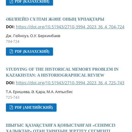
PDF (КАЗАХСКИЙ)
ӘБІЛПЕЙІЗ СҰЛТАН ЖӘНЕ ОНЫҢ ҰРПАҚТАРЫ
DOI:
https://doi.org/10.51943/2710-3994_2023_36_4_704-724
Дж. Гейноуз, О.У. Беркинбаев
704-724
PDF (КАЗАХСКИЙ)
STUDYING OF THE HISTORICAL MEMORY PROBLEM IN
KAZAKHSTAN: A HISTORIOGRAPHICAL REVIEW
DOI:
https://doi.org/10.51943/2710-3994_2023_36_4_725-743
Т.А. Еришева, Ә. Қара, М.А. Алпысбес
725-743
PDF (АНГЛИЙСКИЙ)
ШЫҒЫС ҚАЗАҚСТАНҒА ҚОНЫСТАНҒАН «СЕНІМСІЗ
ХАЛЫҚТАР» ОТАН ТАРИХЫН ЗЕРТТЕУ СЕГМЕНТІ