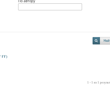
По автору
Най
 ҒҒ)
1 - 1 из 1 резуль