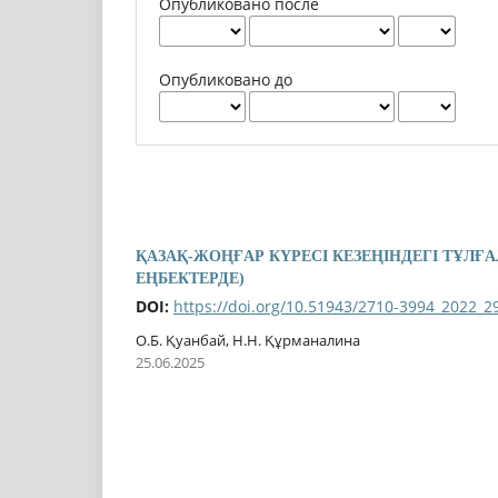
Опубликовано после
Опубликовано до
ҚАЗАҚ-ЖОҢҒАР КҮРЕСІ КЕЗЕҢІНДЕГІ ТҰЛҒ
ЕҢБЕКТЕРДЕ)
DOI:
https://doi.org/10.51943/2710-3994_2022_2
О.Б. Қуанбай, Н.Н. Құрманалина
25.06.2025