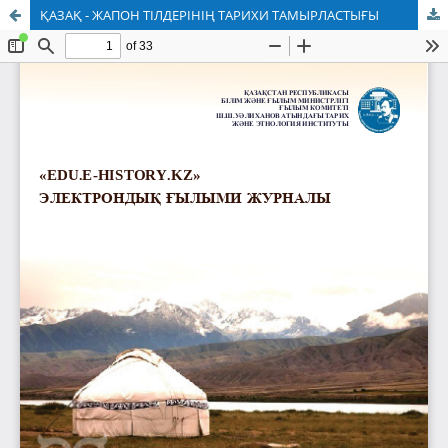
ҚАЗАҚ - ЖАПОН ТІЛДЕРІНІҢ ТАРИХИ ТАМЫРЛАСТЫҒЫ