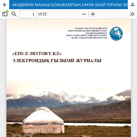
АКАДЕМИК МАНАШ ҚОЗЫБАЕВТЫҢ ХАКІМ АБАЙ ТУРАЛЫ ЗЕРТТЕУЛЕРІ ХАҚЫНДА