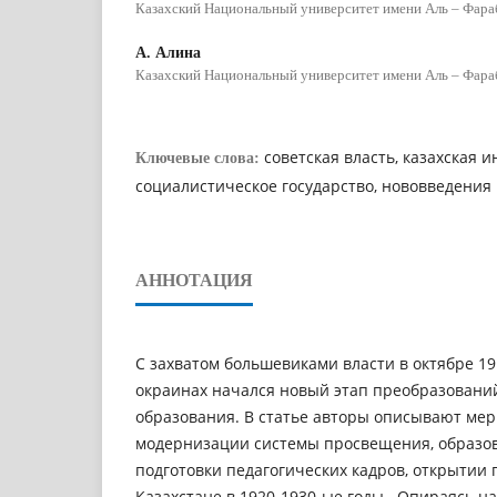
Казахский Национальный университет имени Аль – Фара
А. Алина
Казахский Национальный университет имени Аль – Фара
советская власть, казахская 
Ключевые слова:
социалистическое государство, нововведения
АННОТАЦИЯ
С захватом большевиками власти в октябре 191
окраинах начался новый этап преобразований
образования. В статье авторы описывают мер
модернизации системы просвещения, образов
подготовки педагогических кадров, открытии 
Казахстане в 1920-1930-ые годы. Опираясь н