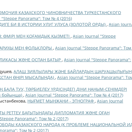
ОМОЧИЯ КАЗАХСКОГО ЧИНОВНИЧЕСТВА ТУРКЕСТАНСКОГО
l "Steppe Panorama": Том № 4 (2016)
ДИГЕ БИ В ИСТОРИИ УЛУГ УЛУСА (ЗОЛОТОЙ ОРДЫ)
,
Asian Journ
Н: ӨМІРІ МЕН ҚОҒАМДЫҚ ҚЫЗМЕТІ
,
Asian Journal "Steppe
ТАРИХЫ МЕН ФОЛЬКЛОРЫ
,
Asian Journal "Steppe Panorama": Том
БЛИКАСЫ ЖƏНЕ ОСПАН БАТЫР
,
Asian Journal "Steppe Panorama":
бдушев,
АЛАШ ЗИЯЛЫЛАРЫ ЖӘНЕ БАЙЛАРДЫҢ ШАРУАШЫЛЫҒЫН
АҚСТАН ӨҢІРІ МЫСАЛЫНДА)
,
Asian Journal "Steppe Panorama": То
 БАЛА ТУУ, ТƏРБИЕЛЕУ ҮРДІСІНДЕГІ ДІНИ НАНЫМ-СЕНІМДЕРІ
ы бойынша)
,
Asian Journal "Steppe Panorama": Том № 4 (2017)
рыстанбекова,
НЫҒМЕТ МЫҢЖАНИ - ЭТНОГРАФ
,
Asian Journal
ТЫ РЕТТЕУ БАҒЫТЫНДАҒЫ ДИПЛОМАТИЯ ЖƏНЕ ОҒАН
"Steppe Panorama": Том № 2 (2017)
ВОБОДЫ КАЗАХСКОГО НАРОДА (К ПРОБЛЕМЕ НАЦИОНАЛЬНОЙ И
anorama": Том № 2 (2017)