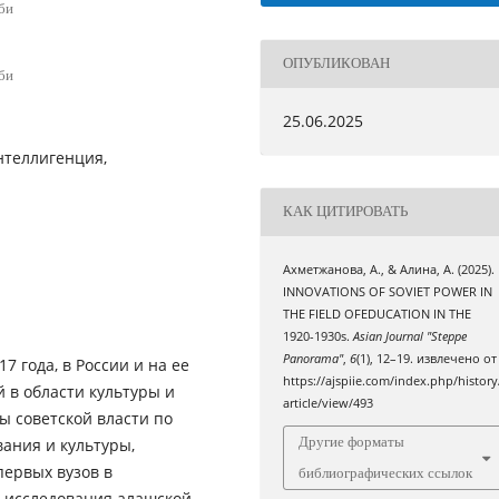
би
ОПУБЛИКОВАН
би
25.06.2025
интеллигенция,
КАК ЦИТИРОВАТЬ
Ахметжанова, А., & Алина, А. (2025).
INNOVATIONS OF SOVIET POWER IN
THE FIELD OFEDUCATION IN THE
1920-1930s.
Asian Journal "Steppe
Panorama"
,
6
(1), 12–19. извлечено от
7 года, в России и на ее
https://ajspiie.com/index.php/history
 в области культуры и
article/view/493
ы советской власти по
Другие форматы
ания и культуры,
первых вузов в
библиографических ссылок
а исследования алашской