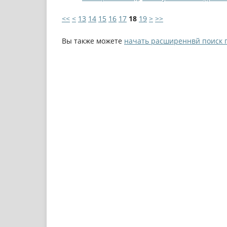
<<
<
13
14
15
16
17
18
19
>
>>
Вы также можете
начать расширеннвй поиск 