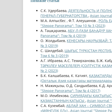
Похожие статьи
С.К. Удербаева,
ДЕЯТЕЛЬНОСТЬ И ПОЛН
ГЕНЕРАЛ-ГУБЕРНАТОРСТВА
,
Asian Journa
М.А. Алпысбес , Ф.Т. Алеушинов ,
РОЛЬ Е
"Steppe Panorama": Том 10 № 3 (2023)
А. Ташқараева,
АБУ-Л-ҒАЗИ БАҺАДҮР ХА
Panorama": Том № 4 (2019)
О. Жолдыбаев,
КЕНЕСАРЫ-НАУРЫЗБАЙ: 
№ 3 (2019)
С. Шилдебай,
ШЫҒЫС ТҮРКІСТАН РЕСПУ
Том 6 № 3 (2019)
А.Г. Ибраева, А.С. Темирханова, Б.Ж. Ка
ТӘРКІЛЕУ МӘСЕЛЕЛЕРІ (СОЛТҮСТІК ҚАЗ
№ 2 (2023)
Б.К. Калшабаева, К. Катият,
ҚАЗАҚТАРДЫҢ
(Орталық Азия қазақтары материалдар
Н. Мәжиқызы, О.Д. Сандыкбаева, К.Д. А
"Steppe Panorama": Том № 4 (2017)
М.О. Иембекова,
СИРИЯДАҒЫ ҚАҚТЫҒЫС
ҚАЗАҚСТАННЫҢ ҚАТЫСЫ
,
Asian Journal 
С.А. Кузембай,
АБЛАЙ ХАН – СИМВОЛ С
«МƏҢГІЛІК ЕЛ»)
,
Asian Journal "Steppe P