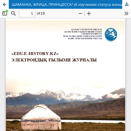
ШАМАНКА, ЖРИЦА, ПРИНЦЕССА? (К изучению статуса женщины сакской эпохи)