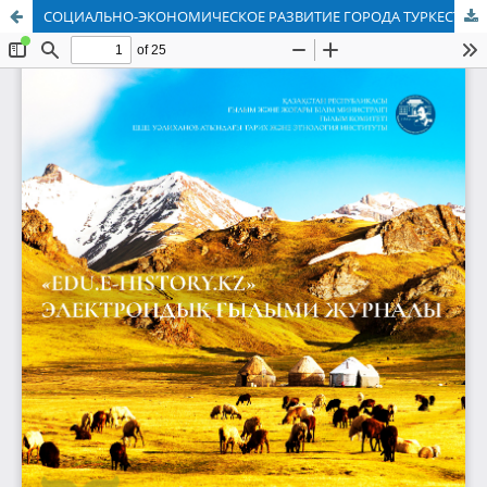
СОЦИАЛЬНО-ЭКОНОМИЧЕСКОЕ РАЗВИТИЕ ГОРОДА ТУРКЕСТАНА ВО ВТОРОЙ ПОЛОВИНЕ ХІХ ‒ НАЧАЛЕ ХХ ВВ.