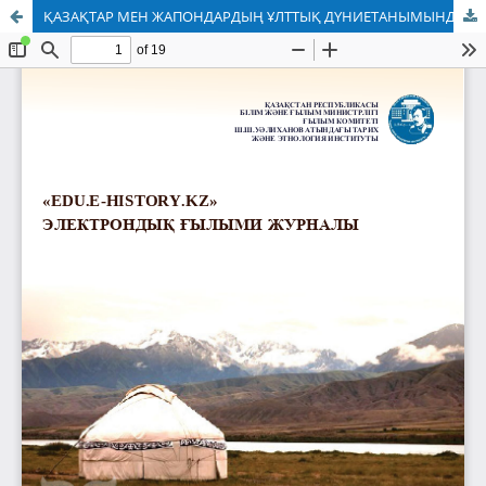
ҚАЗАҚТАР МЕН ЖАПОНДАРДЫҢ ҰЛТТЫҚ ДҮНИЕТАНЫМЫНДАҒЫ ЫРЫМТИЫМ, РƏМІЗДЕР, СЕМИОТИКАЛЫҚ ТАЛДАУ