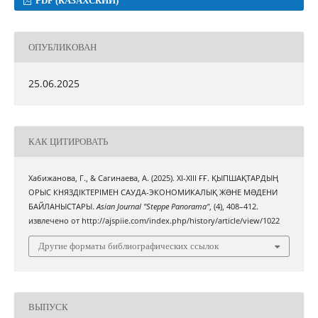
PDF (КАЗАХСКИЙ)
ОПУБЛИКОВАН
25.06.2025
КАК ЦИТИРОВАТЬ
Хабижанова, Г., & Сагинаева, А. (2025). ХІ-ХІІІ ҒҒ. ҚЫПШАҚТАРДЫҢ
ОРЫС КНЯЗДІКТЕРІМЕН САУДА-ЭКОНОМИКАЛЫҚ ЖƏНЕ МƏДЕНИ
БАЙЛАНЫСТАРЫ.
Asian Journal "Steppe Panorama"
, (4), 408–412.
извлечено от http://ajspiie.com/index.php/history/article/view/1022
Другие форматы библиографических ссылок
ВЫПУСК