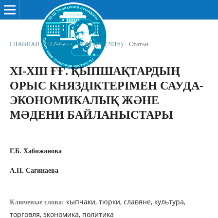
ГЛАВНАЯ
/
АРХИВЫ
/
ТОМ № 4 (2016)
/
Статьи
ХІ-ХІІІ ҒҒ. ҚЫПШАҚТАРДЫҢ
ОРЫС КНЯЗДІКТЕРІМЕН САУДА-
ЭКОНОМИКАЛЫҚ ЖƏНЕ
МƏДЕНИ БАЙЛАНЫСТАРЫ
Г.Б. Хабижанова
А.Н. Сагинаева
кыпчаки, тюрки, славяне, культура,
Ключевые слова:
торговля, экономика, политика