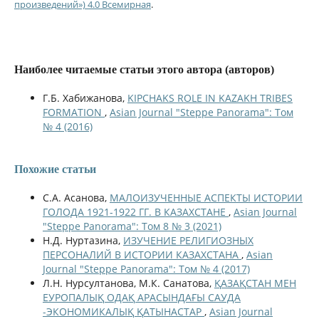
произведений») 4.0 Всемирная
.
Наиболее читаемые статьи этого автора (авторов)
Г.Б. Хабижанова,
KIPCHAKS ROLE IN KAZAKH TRIBES
FORMATION
,
Asian Journal "Steppe Panorama": Том
№ 4 (2016)
Похожие статьи
С.А. Асанова,
МАЛОИЗУЧЕННЫЕ АСПЕКТЫ ИСТОРИИ
ГОЛОДА 1921-1922 ГГ. В КАЗАХСТАНЕ
,
Asian Journal
"Steppe Panorama": Том 8 № 3 (2021)
Н.Д. Нуртазина,
ИЗУЧЕНИЕ РЕЛИГИОЗНЫХ
ПЕРСОНАЛИЙ В ИСТОРИИ КАЗАХСТАНА
,
Asian
Journal "Steppe Panorama": Том № 4 (2017)
Л.Н. Нурсултанова, М.К. Санатова,
ҚАЗАҚСТАН МЕН
ЕУРОПАЛЫҚ ОДАҚ АРАСЫНДАҒЫ САУДА
-ЭКОНОМИКАЛЫҚ ҚАТЫНАСТАР
,
Asian Journal