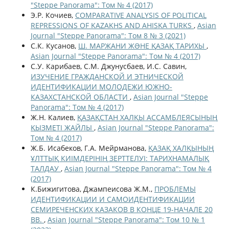
"Steppe Panorama": Том № 4 (2017)
Э.Р. Кочиев,
COMPARATIVE ANALYSIS OF POLITICAL
REPRESSIONS OF KAZAKHS AND AHISKA TURKS
,
Asian
Journal "Steppe Panorama": Том 8 № 3 (2021)
С.К. Кусанов,
Ш. МАРЖАНИ ЖƏНЕ ҚАЗАҚ ТАРИХЫ
,
Asian Journal "Steppe Panorama": Том № 4 (2017)
С.У. Карибаев, С.М. Джунусбаев, И.С. Савин,
ИЗУЧЕНИЕ ГРАЖДАНСКОЙ И ЭТНИЧЕСКОЙ
ИДЕНТИФИКАЦИИ МОЛОДЕЖИ ЮЖНО-
КАЗАХСТАНСКОЙ ОБЛАСТИ
,
Asian Journal "Steppe
Panorama": Том № 4 (2017)
Ж.Н. Калиев,
ҚАЗАҚСТАН ХАЛҚЫ АССАМБЛЕЯСЫНЫҢ
ҚЫЗМЕТІ ЖАЙЛЫ
,
Asian Journal "Steppe Panorama":
Том № 4 (2017)
Ж.Б. Исабеков, Г.А. Мейрманова,
ҚАЗАҚ ХАЛҚЫНЫҢ
ҰЛТТЫҚ КИІМДЕРІНІҢ ЗЕРТТЕЛУІ: ТАРИХНАМАЛЫҚ
ТАЛДАУ
,
Asian Journal "Steppe Panorama": Том № 4
(2017)
К.Бижигитова, Джампеисова Ж.М.,
ПРОБЛЕМЫ
ИДЕНТИФИКАЦИИ И САМОИДЕНТИФИКАЦИИ
СЕМИРЕЧЕНСКИХ КАЗАКОВ В КОНЦЕ 19-НАЧАЛЕ 20
ВВ.
,
Asian Journal "Steppe Panorama": Том 10 № 1