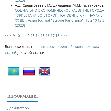
(2023)
А.Д. Сандыбаева, Л.С. Динашева, М.М. Тастанбеков,
СОЦИАЛЬНО-ЭКОНОМИЧЕСКОЕ РАЗВИТИЕ ГОРОДА
ТУРКЕСТАНА ВО ВТОРОЙ ПОЛОВИНЕ ХІХ ‒ НАЧАЛЕ
ХХ ВВ.
,
Asian Journal "Steppe Panorama": Том 10 № 3
(2023)
<<
<
9
10
11
12
13
14
15
16
17
18
>
>>
Вы также можете
начать расширеннвй поиск похожих
статей
для этой статьи.
ИНФОРМАЦИЯ
Для читателей