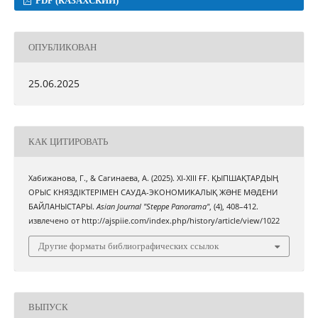
PDF (КАЗАХСКИЙ)
ОПУБЛИКОВАН
25.06.2025
КАК ЦИТИРОВАТЬ
Хабижанова, Г., & Сагинаева, А. (2025). ХІ-ХІІІ ҒҒ. ҚЫПШАҚТАРДЫҢ
ОРЫС КНЯЗДІКТЕРІМЕН САУДА-ЭКОНОМИКАЛЫҚ ЖƏНЕ МƏДЕНИ
БАЙЛАНЫСТАРЫ.
Asian Journal "Steppe Panorama"
, (4), 408–412.
извлечено от http://ajspiie.com/index.php/history/article/view/1022
Другие форматы библиографических ссылок
ВЫПУСК