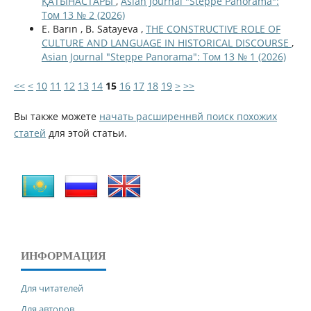
ҚАТЫНАСТАРЫ
,
Asian Journal "Steppe Panorama":
Том 13 № 2 (2026)
E. Barın , B. Satayeva ,
THE CONSTRUCTIVE ROLE OF
CULTURE AND LANGUAGE IN HISTORICAL DISCOURSE
,
Asian Journal "Steppe Panorama": Том 13 № 1 (2026)
<<
<
10
11
12
13
14
15
16
17
18
19
>
>>
Вы также можете
начать расширеннвй поиск похожих
статей
для этой статьи.
ИНФОРМАЦИЯ
Для читателей
Для авторов