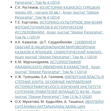
Panorama": Том № 4 (2014)
С.К. Рүстемов,
ИЗ ИСТОРИИ КАЗАХСКО-ТУРЕЦКИХ
(конец XIX – начало XX вв.)
,
Asian Journal "Steppe
Panorama": Том № 4 (2014)
Т.Е. Картаева,
ИСТОРИКО-КУЛЬТУРНОЕ ЗНАЧЕНИЯ
ФОТОИСТОЧНИКОВ В ИСТОРИЧЕСКОМ
ИССЛЕДОВАНИИ
,
Asian Journal "Steppe Panorama":
Том № 1 (2014)
А.К. Камалов , Ш.Т. Сауданбекова ,
СУЕВЕРИЯ И
ОБЫЧАЙ В НАЦИОНАЛЬНОМ МИРОВОЗРЕНИИ
КАЗАХОВ И ЯПОНЦЕВ. СЕМИОТИЧЕСКИЙ АНАЛИЗ
,
Asian Journal "Steppe Panorama": Том № 1 (2014)
К.М. Мурзаходжаев,
ИСТОРИОГРАФИЯ
ДЖАДИДСКОГО ДВИЖЕНИЯ В КАЗАХСТАНЕ
,
Asian
Journal "Steppe Panorama": Том № 1 (2014)
У.Ж. Тулешова, Е.А. Галимов,
ИМПЕРСКАЯ ВЛАСТЬ И
СТЕПНАЯ ЭЛИТА: ОСНОВНЫЕ НАПРАВЛЕНИЯ
ИСТОРИОГРАФИЧЕСКОГО ИЗУЧЕНИЯ ИНСТИТУТА
СУЛТАНОВ-ПРАВИТЕЛЕЙ МЛАДШЕГО ЖУЗА
,
Asian
Journal "Steppe Panorama": Том 13 № 3 (2026)
О.Х. Мұхатова, М. Қадылбек, А. Ташағыл,
ӘБІЛПЕЙІЗ
СҰЛТАННЫҢ ХАТТАРЫНДАҒЫ ҚАЗАҚ-ЦИН