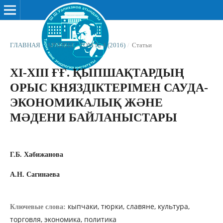
ГЛАВНАЯ
/
АРХИВЫ
/
ТОМ № 4 (2016)
/
Статьи
ХІ-ХІІІ ҒҒ. ҚЫПШАҚТАРДЫҢ
ОРЫС КНЯЗДІКТЕРІМЕН САУДА-
ЭКОНОМИКАЛЫҚ ЖƏНЕ
МƏДЕНИ БАЙЛАНЫСТАРЫ
Г.Б. Хабижанова
А.Н. Сагинаева
кыпчаки, тюрки, славяне, культура,
Ключевые слова:
торговля, экономика, политика