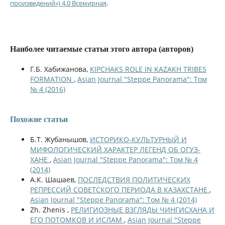
произведений») 4.0 Всемирная
.
Наиболее читаемые статьи этого автора (авторов)
Г.Б. Хабижанова,
KIPCHAKS ROLE IN KAZAKH TRIBES
FORMATION
,
Asian Journal "Steppe Panorama": Том
№ 4 (2016)
Похожие статьи
Б.Т. Жубанышов,
ИСТОРИКО-КУЛЬТУРНЫЙ И
МИФОЛОГИЧЕСКИЙ ХАРАКТЕР ЛЕГЕНД ОБ ОГУЗ-
ХАНЕ
,
Asian Journal "Steppe Panorama": Том № 4
(2014)
А.К. Шашаев,
ПОСЛЕДСТВИЯ ПОЛИТИЧЕСКИХ
РЕПРЕССИЙ СОВЕТСКОГО ПЕРИОДА В КАЗАХСТАНЕ
,
Asian Journal "Steppe Panorama": Том № 4 (2014)
Zh. Zhenis ,
РЕЛИГИОЗНЫЕ ВЗГЛЯДЫ ЧИНГИСХАНА И
ЕГО ПОТОМКОВ И ИСЛАМ
,
Asian Journal "Steppe