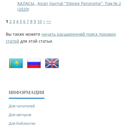
ҚАЛАСЫ
,
Asian Journal "Steppe Panorama": Том № 2
(2020)
1
2
3
4
5
6
7
8
9
10
>
>>
Вы также можете
начать расширеннвй поиск похожих
статей
для этой статьи.
ИНФОРМАЦИЯ
Для читателей
Для авторов
Для библиотек