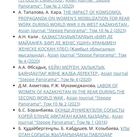
Panorama": Том № 2 (2020)
А. Тапалова, А. Кара,
THE IMPACT OF KOMSOMOL
PROPAGANDA ON WOMEN'S MOBILIZATION FOR REAR
WORK DURING WORLD WAR II IN WEST KAZAKHSTAN
,
Asian Journal "Steppe Panorama": Том 10 № 2 (2023)
А.Н. Кали ,
ҚАЗАҚСТАНДЫҚТАРДЫҢ «БƏРІ ДЕ
МАЙДАНҒА, БƏРІ ДЕ ЖЕҢІС ҮШІН!» ҰРАНЫМЕН
ЖЕҢІСКЕ ҚОСҚАН ҮЛЕСІ (Жамбыл облысының
мысалында)
,
Asian Journal "Steppe Panorama": Том
№ 4 (2020)
А.А. Əбсадық,
КЕЙКІ МЕРГЕН: ХАЛЫҚТЫҚ
БАЯНДАУЛАР ЖƏНЕ ЖАЗБА ДЕРЕКТЕР
,
Asian Journal
"Steppe Panorama": Том № 4 (2020)
Д.М. Ахметова, Р.Ж. Мухамеджанова,
LABOR OF
WOMEN OF KAZAKHSTAN IN THE REAR DURING THE
SECOND WORLD WAR
,
Asian Journal "Steppe
Panorama": Том 10 № 2 (2023)
Б.С. Боранбаева,
ЕКІНШІ ДҮНИЕЖҮЗІЛІК СОҒЫСТЫ
КОРЕЙ ЕЛІНДЕ АЯҚТАҒАН ҚАЗАҚ ҚЫЗДАРЫ
,
Asian
Journal "Steppe Panorama": Том № 1 (2016)
Б. Құдайбергенұлы, Б. Кабдушев, М. Козыбаева,
ҰЛЫ
ОТАН СОҒЫСЫ ЖЫЛДАРЫНДАҒЫ ПАВЛОДАР