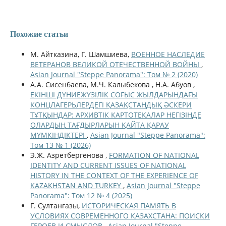
Похожие статьи
М. Айтказина, Г. Шамшиева,
ВОЕННОЕ НАСЛЕДИЕ
ВЕТЕРАНОВ ВЕЛИКОЙ ОТЕЧЕСТВЕННОЙ ВОЙНЫ
,
Asian Journal "Steppe Panorama": Том № 2 (2020)
А.А. Сисенбаева, М.Ч. Калыбекова , Н.А. Абуов ,
ЕКІНШІ ДҮНИЕЖҮЗІЛІК СОҒЫС ЖЫЛДАРЫНДАҒЫ
КОНЦЛАГЕРЬЛЕРДЕГІ ҚАЗАҚСТАНДЫҚ ӘСКЕРИ
ТҰТҚЫНДАР: АРХИВТІК КАРТОТЕКАЛАР НЕГІЗІНДЕ
ОЛАРДЫҢ ТАҒДЫРЛАРЫН ҚАЙТА ҚАРАУ
МҮМКІНДІКТЕРІ
,
Asian Journal "Steppe Panorama":
Том 13 № 1 (2026)
Э.Ж. Азретбергенова ,
FORMATION OF NATIONAL
IDENTITY AND CURRENT ISSUES OF NATIONAL
HISTORY IN THE CONTEXT OF THE EXPERIENCE OF
KAZAKHSTAN AND TURKEY
,
Asian Journal "Steppe
Panorama": Том 12 № 4 (2025)
Г. Султангазы,
ИСТОРИЧЕСКАЯ ПАМЯТЬ В
УСЛОВИЯХ СОВРЕМЕННОГО КАЗАХСТАНА: ПОИСКИ
ГЕРОЕВ И СМЫСЛОВ
,
Asian Journal "Steppe