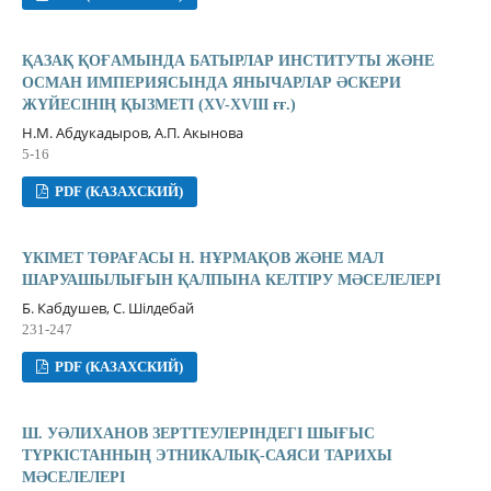
ҚАЗАҚ ҚОҒАМЫНДА БАТЫРЛАР ИНСТИТУТЫ ЖƏНЕ
ОСМАН ИМПЕРИЯСЫНДА ЯНЫЧАРЛАР ƏСКЕРИ
ЖҮЙЕСІНІҢ ҚЫЗМЕТІ (XV-XVIII ғғ.)
Н.М. Абдукадыров, А.П. Акынова
5-16
PDF (КАЗАХСКИЙ)
ҮКІМЕТ ТӨРАҒАСЫ Н. НҰРМАҚОВ ЖƏНЕ МАЛ
ШАРУАШЫЛЫҒЫН ҚАЛПЫНА КЕЛТІРУ МƏСЕЛЕЛЕРІ
Б. Кабдушев, С. Шілдебай
231-247
PDF (КАЗАХСКИЙ)
Ш. УƏЛИХАНОВ ЗЕРТТЕУЛЕРІНДЕГІ ШЫҒЫС
ТҮРКІСТАННЫҢ ЭТНИКАЛЫҚ-САЯСИ ТАРИХЫ
МƏСЕЛЕЛЕРІ