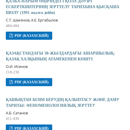
ҚАЛБА-НАРЫМ ӨҢІРІНДЕГІ ҚОЛА ДƏУІРІ
ЕСКЕРТКІШТЕРІНІҢ ЗЕРТТЕЛУ ТАРИХЫНА ҚЫСҚАША
ШОЛУ (1991 жылға дейін)
С.Т. Шакенов, А.Е. Ергабылов
484-494
PDF (КАЗАХСКИЙ)
ҚАЗАҚСТАНДАҒЫ 30-ЖЫЛДАРДАҒЫ АШАРШЫЛЫҚ:
ҚАЗАҚ ХАЛҚЫНЫҢ АТАМЕКЕНЕН КӨШУІ
О.И. Исенов
218-230
PDF (КАЗАХСКИЙ)
ҚАШЫҚТАН БІЛІМ БЕРУДІҢ ҚАЛЫПТАСУ ЖƏНЕ ДАМУ
ТАРИХЫ: ФЕНОМЕНОЛОГИЯЛЫҚ ЗЕРТТЕУ
А.Б. Сатанов
411-430
PDF (КАЗАХСКИЙ)