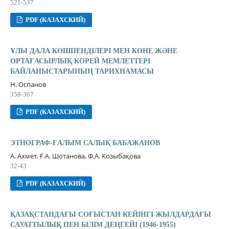
521-537
PDF (КАЗАХСКИЙ)
ҰЛЫ ДАЛА КӨШПЕНДІЛЕРІ МЕН КӨНЕ ЖƏНЕ
ОРТАҒАСЫРЛЫҚ КОРЕЙ МЕМЛЕТТЕРІ
БАЙЛАНЫСТАРЫНЫҢ ТАРИХНАМАСЫ
Н. Оспанов
358-367
PDF (КАЗАХСКИЙ)
ЭТНОГРАФ-ҒАЛЫМ САЛЫҚ БАБАЖАНОВ
А. Ахмет, Ғ.А. Шотанова, Ф.А. Козыбақова
32-43
PDF (КАЗАХСКИЙ)
ҚАЗАҚСТАНДАҒЫ СОҒЫСТАН КЕЙІНГІ ЖЫЛДАРДАҒЫ
САУАТТЫЛЫҚ ПЕН БІЛІМ ДЕҢГЕЙІ (1946-1955)