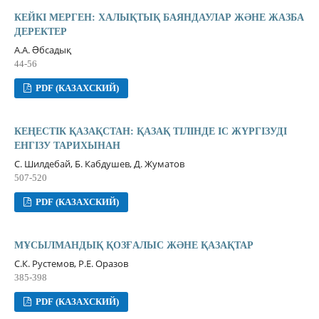
КЕЙКІ МЕРГЕН: ХАЛЫҚТЫҚ БАЯНДАУЛАР ЖƏНЕ ЖАЗБА
ДЕРЕКТЕР
А.А. Əбсадық
44-56
PDF (КАЗАХСКИЙ)
КЕҢЕСТІК ҚАЗАҚСТАН: ҚАЗАҚ ТІЛІНДЕ ІС ЖҮРГІЗУДІ
ЕНГІЗУ ТАРИХЫНАН
С. Шилдебай, Б. Кабдушев, Д. Жуматов
507-520
PDF (КАЗАХСКИЙ)
МҰСЫЛМАНДЫҚ ҚОЗҒАЛЫС ЖƏНЕ ҚАЗАҚТАР
С.К. Рустемов, Р.Е. Оразов
385-398
PDF (КАЗАХСКИЙ)