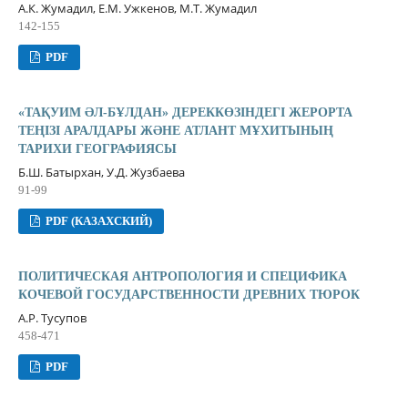
А.К. Жумадил, Е.М. Ужкенов, М.Т. Жумадил
142-155
PDF
«ТАҚУИМ ƏЛ-БҰЛДАН» ДЕРЕККӨЗІНДЕГІ ЖЕРОРТА
ТЕҢІЗІ АРАЛДАРЫ ЖƏНЕ АТЛАНТ МҰХИТЫНЫҢ
ТАРИХИ ГЕОГРАФИЯСЫ
Б.Ш. Батырхан, У.Д. Жузбаева
91-99
PDF (КАЗАХСКИЙ)
ПОЛИТИЧЕСКАЯ АНТРОПОЛОГИЯ И СПЕЦИФИКА
КОЧЕВОЙ ГОСУДАРСТВЕННОСТИ ДРЕВНИХ ТЮРОК
А.Р. Тусупов
458-471
PDF