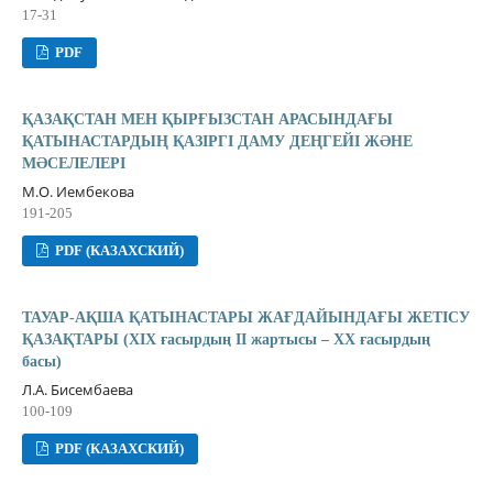
17-31
PDF
ҚАЗАҚСТАН МЕН ҚЫРҒЫЗСТАН АРАСЫНДАҒЫ
ҚАТЫНАСТАРДЫҢ ҚАЗІРГІ ДАМУ ДЕҢГЕЙІ ЖƏНЕ
МƏСЕЛЕЛЕРІ
М.О. Иембекова
191-205
PDF (КАЗАХСКИЙ)
ТАУАР-АҚША ҚАТЫНАСТАРЫ ЖАҒДАЙЫНДАҒЫ ЖЕТІСУ
ҚАЗАҚТАРЫ (ХІХ ғасырдың ІІ жартысы – ХХ ғасырдың
басы)
Л.А. Бисембаева
100-109
PDF (КАЗАХСКИЙ)