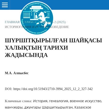
ГЛАВНАЯ
/
АРХИВЫ
/
ТОМ 12 № 2 (2025)
/
ИСТОРИОГРАФИЯ И ИСТОЧНИКОВЕДЕНИЕ
ШҮРШІТҚЫРЫЛҒАН ШАЙҚАСЫ
ХАЛЫҚТЫҢ ТАРИХИ
ЖАДЫСЫНДА
М.А. Алпысбес
DOI:
https://doi.org/10.51943/2710-3994_2025_12_2_327-342
История, генеалогия, военное искусство,
Ключевые слова:
манчжуры, джунгары Шуршиткырылган, Казахское