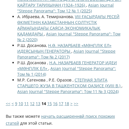
ҚАЙТАРУ ТАРИХЫНАН (1924–1926)
,
Asian Journal
"Steppe Panorama": Том 12 № 1 (2025)
А. Ибраева, А. Темирханова,
VIII ҒАСЫРДАҒЫ РЕСЕЙ
ӨКІМЕТІНІҢ ҚАЗАҚСТАННЫҢ СОЛТҮСТІК
АЙМАҒЫНДАҒЫ САЯСИ-ЭКОНОМИКАЛЫҚ
ҚАДАМДАРЫ
,
Asian Journal "Steppe Panorama": Том
№ 2 (2020)
Р.Ш. Досанова,
Н.Ə. НАЗАРБАЕВ «МƏҢГІЛІК ЕЛ»
ИДЕЯСЫНЫҢ ГЕНЕРАТОРЫ
,
Asian Journal "Steppe
Panorama": Том № 2 (2017)
Р.Ш. Досанова ,
Н.А. НАЗАРБАЕВ ГЕНЕРАТОР ИДЕИ
«МƏҢГІЛІК ЕЛ»
,
Asian Journal "Steppe Panorama":
Том № 1 (2014)
М.Р. Сатенова , Р.Е. Оразов ,
СТЕПНАЯ ЭЛИТА
СТАРШЕГО ЖУЗА В ТАШКЕНТСКОМ ОАЗИСЕ (XVIII В.)
,
Asian Journal "Steppe Panorama": Том 11 № 3 (2024)
<<
<
9
10
11
12
13
14
15
16
17
18
>
>>
Вы также можете
начать расширеннвй поиск похожих
статей
для этой статьи.