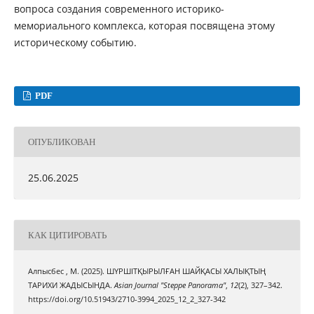
вопроса создания современного историко-
мемориального комплекса, которая посвящена этому
историческому событию.
PDF
ОПУБЛИКОВАН
25.06.2025
КАК ЦИТИРОВАТЬ
Алпысбес , М. (2025). ШҮРШІТҚЫРЫЛҒАН ШАЙҚАСЫ ХАЛЫҚТЫҢ
ТАРИХИ ЖАДЫСЫНДА.
Asian Journal "Steppe Panorama"
,
12
(2), 327–342.
https://doi.org/10.51943/2710-3994_2025_12_2_327-342