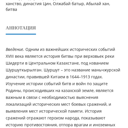
ханство, династия Цин, Олжабай батыр, Абылай хан,
битва
АННОТАЦИЯ
Введение.
Одним из важнейших исторических событий
XVIII века является история битвы при верховьек реки
Шидерти в Центральном Казахстане, под нзванием
Шуршуткырылган. Шуршут – это название маньчжурской
династии, правившей Китаем в 1644–1913 годах.
Изучение истории событий битв и войн по защите
Родины, происходивших на казахской земле, является
важным в связи с необходимостью выяснения
локализаций исторических мест боевых сражений, и
выявления мест исторической памяти. История
сражений отражают героизм народа, показывают
историю противостояния, отпора врагам и иноземных