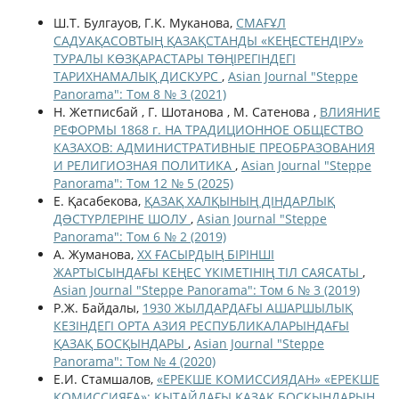
Ш.Т. Булгауов, Г.К. Муканова,
СМАҒҰЛ
САДУАҚАСОВТЫҢ ҚАЗАҚСТАНДЫ «КЕҢЕСТЕНДІРУ»
ТУРАЛЫ КӨЗҚАРАСТАРЫ ТӨҢIРЕГIНДЕГI
ТАРИХНАМАЛЫҚ ДИСКУРС
,
Asian Journal "Steppe
Panorama": Том 8 № 3 (2021)
Н. Жетписбай , Г. Шотанова , М. Сатенова ,
ВЛИЯНИЕ
РЕФОРМЫ 1868 г. НА ТРАДИЦИОННОЕ ОБЩЕСТВО
КАЗАХОВ: АДМИНИСТРАТИВНЫЕ ПРЕОБРАЗОВАНИЯ
И РЕЛИГИОЗНАЯ ПОЛИТИКА
,
Asian Journal "Steppe
Panorama": Том 12 № 5 (2025)
Е. Қасабекова,
ҚАЗАҚ ХАЛҚЫНЫҢ ДІНДАРЛЫҚ
ДƏСТҮРЛЕРІНЕ ШОЛУ
,
Asian Journal "Steppe
Panorama": Том 6 № 2 (2019)
А. Жуманова,
ХХ ҒАСЫРДЫҢ БІРІНШІ
ЖАРТЫСЫНДАҒЫ КЕҢЕС ҮКІМЕТІНІҢ ТІЛ САЯСАТЫ
,
Asian Journal "Steppe Panorama": Том 6 № 3 (2019)
Р.Ж. Байдалы,
1930 ЖЫЛДАРДАҒЫ АШАРШЫЛЫҚ
КЕЗІНДЕГІ ОРТА АЗИЯ РЕСПУБЛИКАЛАРЫНДАҒЫ
ҚАЗАҚ БОСҚЫНДАРЫ
,
Asian Journal "Steppe
Panorama": Том № 4 (2020)
Е.И. Стамшалов,
«ЕРЕКШЕ КОМИССИЯДАН» «ЕРЕКШЕ
КОМИССИЯҒА»: ҚЫТАЙДАҒЫ ҚАЗАҚ БОСҚЫНДАРЫН