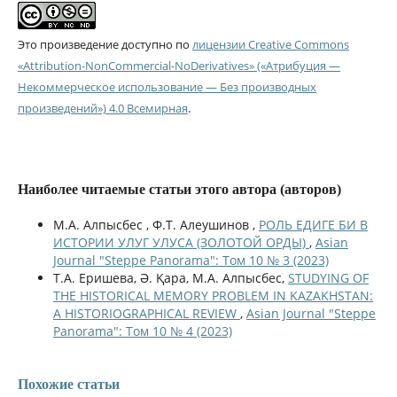
Это произведение доступно по
лицензии Creative Commons
«Attribution-NonCommercial-NoDerivatives» («Атрибуция —
Некоммерческое использование — Без производных
произведений») 4.0 Всемирная
.
Наиболее читаемые статьи этого автора (авторов)
М.А. Алпысбес , Ф.Т. Алеушинов ,
РОЛЬ ЕДИГЕ БИ В
ИСТОРИИ УЛУГ УЛУСА (ЗОЛОТОЙ ОРДЫ)
,
Asian
Journal "Steppe Panorama": Том 10 № 3 (2023)
Т.А. Еришева, Ә. Қара, М.А. Алпысбес,
STUDYING OF
THE HISTORICAL MEMORY PROBLEM IN KAZAKHSTAN:
A HISTORIOGRAPHICAL REVIEW
,
Asian Journal "Steppe
Panorama": Том 10 № 4 (2023)
Похожие статьи