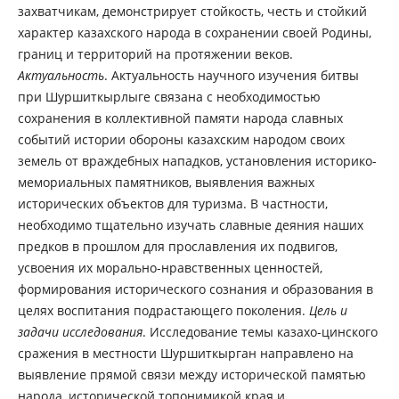
захватчикам, демонстрирует стойкость, честь и стойкий
характер казахского народа в сохранении своей Родины,
границ и территорий на протяжении веков.
Актуальность
. Актуальность научного изучения битвы
при Шуршиткырлыге связана с необходимостью
сохранения в коллективной памяти народа славных
событий истории обороны казахским народом своих
земель от враждебных нападков, установления историко-
мемориальных памятников, выявления важных
исторических объектов для туризма. В частности,
необходимо тщательно изучать славные деяния наших
предков в прошлом для прославления их подвигов,
усвоения их морально-нравственных ценностей,
формирования исторического сознания и образования в
целях воспитания подрастающего поколения.
Цель и
задачи исследования
. Исследование темы казахо-цинского
сражения в местности Шуршиткырган направлено на
выявление прямой связи между исторической памятью
народа, исторической топонимикой края и