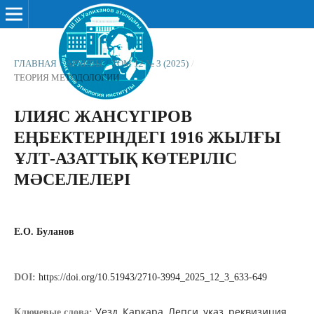
ГЛАВНАЯ
/
АРХИВЫ
/
ТОМ 12 № 3 (2025)
/
ТЕОРИЯ МЕТОДОЛОГИИ
ІЛИЯС ЖАНСҮГІРОВ
ЕҢБЕКТЕРІНДЕГІ 1916 ЖЫЛҒЫ
ҰЛТ-АЗАТТЫҚ КӨТЕРІЛІС
МӘСЕЛЕЛЕРІ
Е.О. Буланов
DOI:
https://doi.org/10.51943/2710-3994_2025_12_3_633-649
Уезд, Каркара, Лепси, указ, реквизиция,
Ключевые слова: