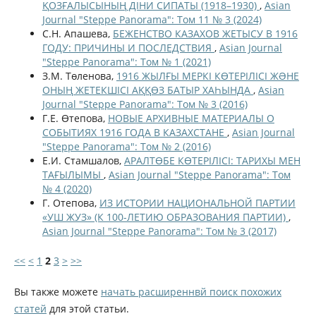
ҚОЗҒАЛЫСЫНЫҢ ДІНИ СИПАТЫ (1918–1930)
,
Asian
Journal "Steppe Panorama": Том 11 № 3 (2024)
С.Н. Апашева,
БЕЖЕНСТВО КАЗАХОВ ЖЕТЫСУ В 1916
ГОДУ: ПРИЧИНЫ И ПОСЛЕДСТВИЯ
,
Asian Journal
"Steppe Panorama": Том № 1 (2021)
З.М. Төленова,
1916 ЖЫЛҒЫ МЕРКІ КӨТЕРІЛІСІ ЖƏНЕ
ОНЫҢ ЖЕТЕКШІСІ АҚҚӨЗ БАТЫР ХАҺЫНДА
,
Asian
Journal "Steppe Panorama": Том № 3 (2016)
Г.Е. Өтепова,
НОВЫЕ АРХИВНЫЕ МАТЕРИАЛЫ О
СОБЫТИЯХ 1916 ГОДА В КАЗАХСТАНЕ
,
Asian Journal
"Steppe Panorama": Том № 2 (2016)
Е.И. Стамшалов,
АРАЛТӨБЕ КӨТЕРІЛІСІ: ТАРИХЫ МЕН
ТАҒЫЛЫМЫ
,
Asian Journal "Steppe Panorama": Том
№ 4 (2020)
Г. Отепова,
ИЗ ИСТОРИИ НАЦИОНАЛЬНОЙ ПАРТИИ
«УШ ЖУЗ» (К 100-ЛЕТИЮ ОБРАЗОВАНИЯ ПАРТИИ)
,
Asian Journal "Steppe Panorama": Том № 3 (2017)
<<
<
1
2
3
>
>>
Вы также можете
начать расширеннвй поиск похожих
статей
для этой статьи.