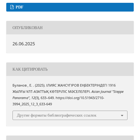
PDF
ОПУБЛИКОВАН
26.06.2025
КАК ЦИТИРОВАТЬ
Буланов , Е. . (2025). ІЛИЯС ЖАНСҮГІРОВ ЕҢБЕКТЕРІНДЕГІ 1916
ЖЫЛҒЫ ҰЛТ-АЗАТТЫҚ КӨТЕРІЛІС МӘСЕЛЕЛЕРІ.
Asian Journal "Steppe
Panorama"
,
12
(3), 633–649. https://doi.org/10.51943/2710-
3994_2025_12_3_633-649
Другие форматы библиографических ссылок