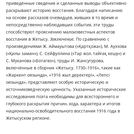
приведённые сведения и сделанные выводы объективно
раскрывают историю восстания. Благодаря написанию
на основе рассказов очевидцев, живших в то время и
непосредственно наблюдавших события, эти труды
способствуют прояснению малоизвестных аспектов
восстания в Жетысу.
Заключение.
По сравнению с
произведениями Ж. Аймауытова («Қартқожа»), М. Ауэзова
(«Қилы заман»), С. Сейфуллина («Тар жол, тайғақ кешу») и
С. Муканова («Ботагөз»), труды И. Жансугурова,
включённые в сборник «Жетысу. 1730–1916», такие как
«Жаркент оязында», «1916 жыл деректері», «Лепсі
оязында», представляют особую историческую и
источниковедческую ценность. Указанные исторические
исследования поэта необходимы для всестороннего и
глубокого раскрытия причин, хода, характера и итогов
национально-освободительного восстания 1916 года в
Жетысуском регионе.