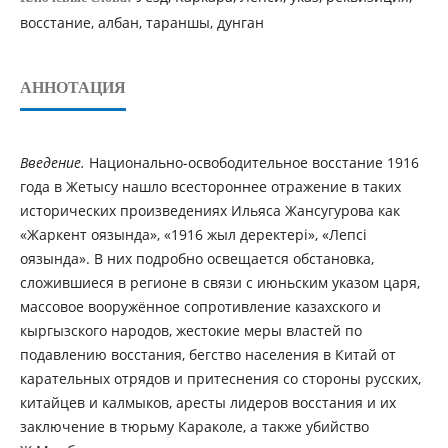
восстание, албан, тараншы, дунган
АННОТАЦИЯ
Введение.
Национально-освободительное восстание 1916
года в Жетысу нашло всестороннее отражение в таких
исторических произведениях Ильяса Жансугурова как
«Жаркент оязында», «1916 жыл деректері», «Лепсі
оязында». В них подробно освещается обстановка,
сложившиеся в регионе в связи с июньским указом царя,
массовое вооружённое сопротивление казахского и
кыргызского народов, жестокие меры властей по
подавлению восстания, бегство населения в Китай от
карательных отрядов и притеснения со стороны русских,
китайцев и калмыков, аресты лидеров восстания и их
заключение в тюрьму Караколе, а также убийство