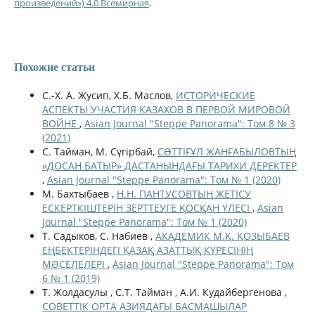
произведений») 4.0 Всемирная
.
Похожие статьи
С.-Х. А. Жусип, Х.Б. Маслов,
ИСТОРИЧЕСКИЕ
АСПЕКТЫ УЧАСТИЯ КАЗАХОВ В ПЕРВОЙ МИРОВОЙ
ВОЙНЕ
,
Asian Journal "Steppe Panorama": Том 8 № 3
(2021)
С. Тайман, М. Сүгірбай,
СƏТТІҒҰЛ ЖАНҒАБЫЛОВТЫҢ
«ДОСАН БАТЫР» ДАСТАНЫНДАҒЫ ТАРИХИ ДЕРЕКТЕР
,
Asian Journal "Steppe Panorama": Том № 1 (2020)
М. Бахтыбаев ,
Н.Н. ПАНТУСОВТЫҢ ЖЕТІСУ
ЕСКЕРТКІШТЕРІН ЗЕРТТЕУГЕ ҚОСҚАН ҮЛЕСІ
,
Asian
Journal "Steppe Panorama": Том № 1 (2020)
Т. Садыков, С. Набиев ,
АКАДЕМИК М.Қ. ҚОЗЫБАЕВ
ЕҢБЕКТЕРІНДЕГІ ҚАЗАҚ АЗАТТЫҚ КҮРЕСІНІҢ
МƏСЕЛЕЛЕРІ
,
Asian Journal "Steppe Panorama": Том
6 № 1 (2019)
Т. Жолдасулы , С.Т. Тайман , А.И. Кудайбергенова ,
СОВЕТТІК ОРТА АЗИЯДАҒЫ БАСМАШЫЛАР