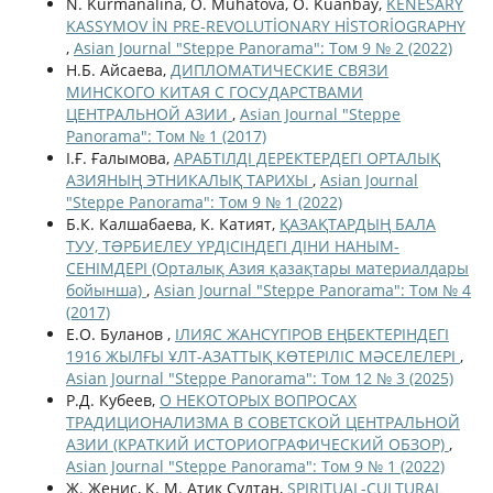
N. Kurmanalina, O. Muhatova, O. Kuanbay,
KENESARY
KASSYMOV İN PRE-REVOLUTİONARY HİSTORİOGRAPHY
,
Asian Journal "Steppe Panorama": Том 9 № 2 (2022)
Н.Б. Айсаева,
ДИПЛОМАТИЧЕСКИЕ СВЯЗИ
МИНСКОГО КИТАЯ С ГОСУДАРСТВАМИ
ЦЕНТРАЛЬНОЙ АЗИИ
,
Asian Journal "Steppe
Panorama": Том № 1 (2017)
І.Ғ. Ғалымова,
АРАБТІЛДІ ДЕРЕКТЕРДЕГІ ОРТАЛЫҚ
АЗИЯНЫҢ ЭТНИКАЛЫҚ ТАРИХЫ
,
Asian Journal
"Steppe Panorama": Том 9 № 1 (2022)
Б.К. Калшабаева, К. Катият,
ҚАЗАҚТАРДЫҢ БАЛА
ТУУ, ТƏРБИЕЛЕУ ҮРДІСІНДЕГІ ДІНИ НАНЫМ-
СЕНІМДЕРІ (Орталық Азия қазақтары материалдары
бойынша)
,
Asian Journal "Steppe Panorama": Том № 4
(2017)
Е.О. Буланов ,
ІЛИЯС ЖАНСҮГІРОВ ЕҢБЕКТЕРІНДЕГІ
1916 ЖЫЛҒЫ ҰЛТ-АЗАТТЫҚ КӨТЕРІЛІС МӘСЕЛЕЛЕРІ
,
Asian Journal "Steppe Panorama": Том 12 № 3 (2025)
Р.Д. Кубеев,
О НЕКОТОРЫХ ВОПРОСАХ
ТРАДИЦИОНАЛИЗМА В СОВЕТСКОЙ ЦЕНТРАЛЬНОЙ
АЗИИ (КРАТКИЙ ИСТОРИОГРАФИЧЕСКИЙ ОБЗОР)
,
Asian Journal "Steppe Panorama": Том 9 № 1 (2022)
Ж. Женис, К. М. Атик Султан,
SPIRITUAL-CULTURAL