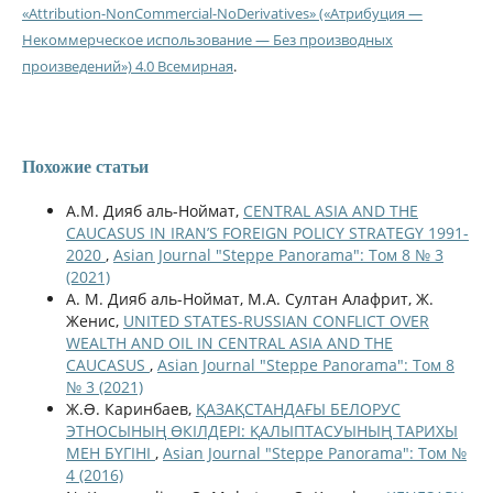
«Attribution-NonCommercial-NoDerivatives» («Атрибуция —
Некоммерческое использование — Без производных
произведений») 4.0 Всемирная
.
Похожие статьи
А.М. Дияб аль-Ноймат,
CENTRAL ASIA AND THE
CAUCASUS IN IRAN’S FOREIGN POLICY STRATEGY 1991-
2020
,
Asian Journal "Steppe Panorama": Том 8 № 3
(2021)
А. М. Дияб аль-Ноймат, М.А. Султан Алафрит, Ж.
Женис,
UNITED STATES-RUSSIAN CONFLICT OVER
WEALTH AND OIL IN CENTRAL ASIA AND THE
CAUCASUS
,
Asian Journal "Steppe Panorama": Том 8
№ 3 (2021)
Ж.Ə. Каринбаев,
ҚАЗАҚСТАНДАҒЫ БЕЛОРУС
ЭТНОСЫНЫҢ ӨКІЛДЕРІ: ҚАЛЫПТАСУЫНЫҢ ТАРИХЫ
МЕН БҮГІНІ
,
Asian Journal "Steppe Panorama": Том №
4 (2016)