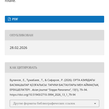
плане.
PDF
ОПУБЛИКОВАН
28.02.2026
КАК ЦИТИРОВАТЬ
Бұланов , Е., Тұмабаев , Т., & Сафаров , Р. (2026). ОРТА АЗИЯДАҒЫ
БАСМАШЫЛАР ҚОЗҒАЛЫСЫ: ТАРИХИ БАСТАУЛАРЫ МЕН АЙМАҚТЫҚ
ЕРЕКШЕЛІКТЕРІ .
Asian Journal "Steppe Panorama"
,
13
(1), 79–94.
https://doi.org/10.51943/2710-3994_2026_13_1_79-94
Другие форматы библиографических ссылок