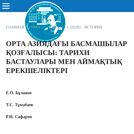
ГЛАВНАЯ
/
АРХИВЫ
/
ТОМ 13 № 1 (2026)
/
ИСТОРИЯ
ОРТА АЗИЯДАҒЫ БАСМАШЫЛАР
ҚОЗҒАЛЫСЫ: ТАРИХИ
БАСТАУЛАРЫ МЕН АЙМАҚТЫҚ
ЕРЕКШЕЛІКТЕРІ
Е.О. Бұланов
Т.С. Тұмабаев
Р.И. Сафаров