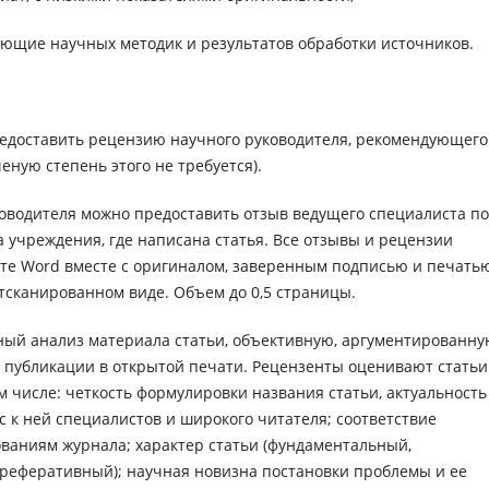
ющие научных методик и результатов обработки источников.
редоставить рецензию научного руководителя, рекомендующего
ную степень этого не требуется).
ководителя можно предоставить отзыв ведущего специалиста по
 учреждения, где написана статья. Все отзывы и рецензии
ате Word вместе с оригиналом, заверенным подписью и печать
тсканированном виде. Объем до 0,5 страницы.
ый анализ материала статьи, объективную, аргументированн
 публикации в открытой печати.
Рецензенты оценивают статьи
м числе: четкость формулировки названия статьи, актуальность
с к ней специалистов и широкого читателя; соответствие
ваниям журнала; характер статьи (фундаментальный,
реферативный); научная новизна постановки проблемы и ее