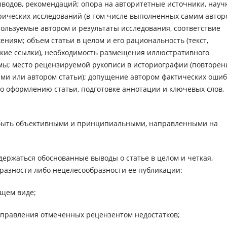
ыводов, рекомендаций; опора на авторитетные источники, нау
рических исследований (в том числе выполненных самим автор
спользуемые автором и результаты исследования, соответствие
иям; объем статьи в целом и его рациональность (текст,
ие ссылки), необходимость размещения иллюстративного
мы; место рецензируемой рукописи в историографии (повторен
ми или автором статьи); допущение автором фактических ошиб
о оформлению статьи, подготовке аннотации и ключевых слов,
быть объективными и принципиальными, направленными на
ержаться обоснованные выводы о статье в целом и четкая,
разности либо нецелесообразности ее публикации:
ящем виде;
исправления отмеченных рецензентом недостатков;