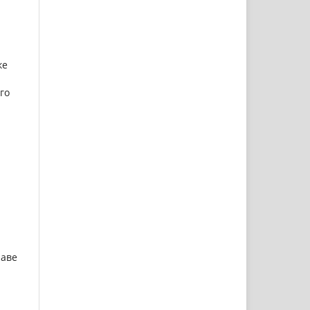
ке
го
раве