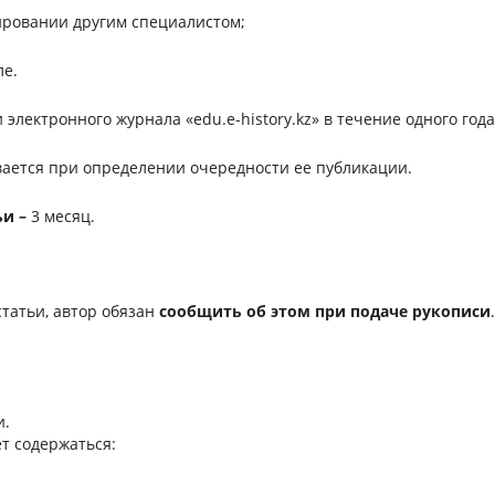
ировании другим специалистом;
ле.
лектронного журнала «edu.e-history.kz» в течение одного года
вается при определении очередности ее публикации.
ьи –
3 месяц.
статьи, автор обязан
сообщить об этом при подаче рукописи
.
и.
т содержаться: