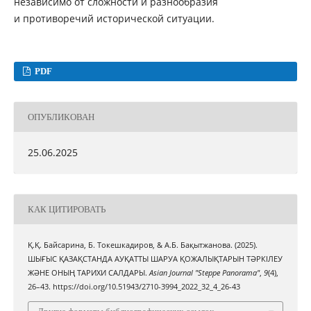
независимо от сложности и разнообразия
и противоречий исторической ситуации.
PDF
ОПУБЛИКОВАН
25.06.2025
КАК ЦИТИРОВАТЬ
Қ.Қ. Байсарина, Б. Токешкадиров, & А.Б. Бақытжанова. (2025).
ШЫҒЫС ҚАЗАҚСТАНДА АУҚАТТЫ ШАРУА ҚОЖАЛЫҚТАРЫН ТӘРКІЛЕУ
ЖӘНЕ ОНЫҢ ТАРИХИ САЛДАРЫ.
Asian Journal "Steppe Panorama"
,
9
(4),
26–43. https://doi.org/10.51943/2710-3994_2022_32_4_26-43