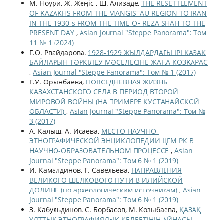
M. Ноури, Ж. Жеңіс , Ш. Ализаде,
THE RESETTLEMENT
OF KAZAKHS FROM THE MANGISTAU REGION TO IRAN
IN THE 1930-s FROM THE TIME OF REZA SHAH TO THE
PRESENT DAY
,
Asian Journal "Steppe Panorama": Том
11 № 1 (2024)
Г.О. Рвайдарова,
1928-1929 ЖЫЛДАРДАҒЫ ІРІ ҚАЗАҚ
БАЙЛАРЫН ТƏРКІЛЕУ МƏСЕЛЕСІНЕ ЖАҢА КӨЗҚАРАС
,
Asian Journal "Steppe Panorama": Том № 1 (2017)
Г.У. Орынбаева,
ПОВСЕДНЕВНАЯ ЖИЗНЬ
КАЗАХСТАНСКОГО СЕЛА В ПЕРИОД ВТОРОЙ
МИРОВОЙ ВОЙНЫ (НА ПРИМЕРЕ КУСТАНАЙСКОЙ
ОБЛАСТИ)
,
Asian Journal "Steppe Panorama": Том №
3 (2017)
А. Калыш, А. Исаева,
МЕСТО НАУЧНО-
ЭТНОГРАФИЧЕСКОЙ ЭНЦИКЛОПЕДИИ ЦГМ РК В
НАУЧНО-ОБРАЗОВАТЕЛЬНОМ ПРОЦЕССЕ
,
Asian
Journal "Steppe Panorama": Том 6 № 1 (2019)
И. Камалдинов, Т. Савельева,
НАПРАВЛЕНИЯ
ВЕЛИКОГО ШЕЛКОВОГО ПУТИ В ИЛИЙСКОЙ
ДОЛИНЕ (по археологическим источникам)
,
Asian
Journal "Steppe Panorama": Том 6 № 1 (2019)
З. Кабульдинов, С. Борбасов, М. Козыбаева,
ҚАЗАҚ
ҰЛТТЫҚ ЭТНОГРАФИЯЛЫҚ КЕЛБЕТІНІҢ АЙНАСЫ
,