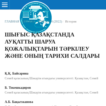
ГЛАВНАЯ
/
АРХИВЫ
/
ТОМ 9 № 4 (2022)
/
История
ШЫҒЫС ҚАЗАҚСТАНДА
АУҚАТТЫ ШАРУА
ҚОЖАЛЫҚТАРЫН ТӘРКІЛЕУ
ЖӘНЕ ОНЫҢ ТАРИХИ САЛДАРЫ
Қ.Қ. Байсарина
Семей қаласының Шәкәрім атындағы университеті. Қазақстан, Семей
Б. Токешкадиров
Семей қаласының Шәкәрім атындағы университеті. Қазақстан, Семей
А.Б. Бақытжанова