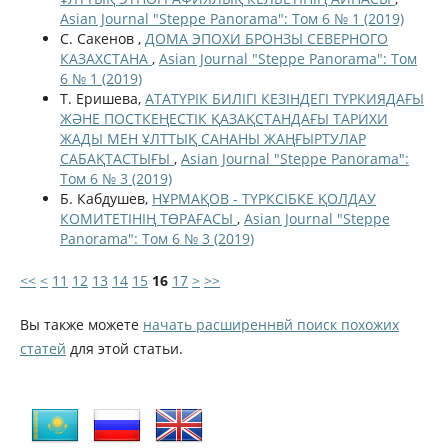
Asian Journal "Steppe Panorama": Том 6 № 1 (2019)
С. Сакенов ,
ДОМА ЭПОХИ БРОНЗЫ СЕВЕРНОГО
КАЗАХСТАНА
,
Asian Journal "Steppe Panorama": Том
6 № 1 (2019)
Т. Еришева,
АТАТҮРІК БИЛІГІ КЕЗІНДЕГІ ТҮРКИЯДАҒЫ
ЖӘНЕ ПОСТКЕҢЕСТІК ҚАЗАҚСТАНДАҒЫ ТАРИХИ
ЖАДЫ МЕН ҰЛТТЫҚ САНАНЫ ЖАҢҒЫРТУЛАР
САБАҚТАСТЫҒЫ
,
Asian Journal "Steppe Panorama":
Том 6 № 3 (2019)
Б. Кабдушев,
НҰРМАҚОВ - ТҮРКСІБКЕ ҚОЛДАУ
КОМИТЕТІНІҢ ТӨРАҒАСЫ
,
Asian Journal "Steppe
Panorama": Том 6 № 3 (2019)
<<
<
11
12
13
14
15
16
17
>
>>
Вы также можете
начать расширеннвй поиск похожих
статей
для этой статьи.