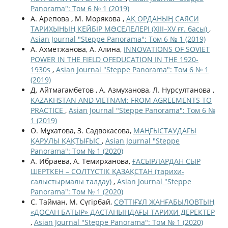
Panorama": Том 6 № 1 (2019)
А. Арепова , М. Морякова ,
АҚ ОРДАНЫҢ САЯСИ
ТАРИХЫНЫҢ КЕЙБІР МƏСЕЛЕЛЕРІ (XIII–XV ғғ. басы)
,
Asian Journal "Steppe Panorama": Том 6 № 1 (2019)
А. Ахметжанова, А. Алина,
INNOVATIONS OF SOVIET
POWER IN THE FIELD OFEDUCATION IN THE 1920-
1930s
,
Asian Journal "Steppe Panorama": Том 6 № 1
(2019)
Д. Айтмагамбетов , А. Азмуханова, Л. Нурсултанова ,
KAZAKHSTAN AND VIETNAM: FROM AGREEMENTS TO
PRACTICE
,
Asian Journal "Steppe Panorama": Том 6 №
1 (2019)
О. Мұхатова, З. Садвокасова,
МАҢҒЫСТАУДАҒЫ
ҚАРУЛЫ ҚАҚТЫҒЫС
,
Asian Journal "Steppe
Panorama": Том № 1 (2020)
А. Ибраева, А. Темирханова,
ҒАСЫРЛАРДАН СЫР
ШЕРТКЕН – СОЛТҮСТІК ҚАЗАҚСТАН (тарихи-
салыстырмалы талдау)
,
Asian Journal "Steppe
Panorama": Том № 1 (2020)
С. Тайман, М. Сүгірбай,
СƏТТІҒҰЛ ЖАНҒАБЫЛОВТЫҢ
«ДОСАН БАТЫР» ДАСТАНЫНДАҒЫ ТАРИХИ ДЕРЕКТЕР
,
Asian Journal "Steppe Panorama": Том № 1 (2020)