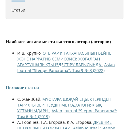
Статьи
Наиболее читаемые статьи этого автора (авторов)
И.В. Крупко,
ОТЫРАР КІТАПХАНАСЫНЫҢ БЕЙНЕ
ЖӘНЕ НАРРАТИВ СЕМИОЗИСІ: ЖОҒАЛҒАН
АҒАРТУШЫЛЫҚТЫ ІЗДЕСТІРУ БАРЫСЫНДА
,
Asian
Journal "Steppe Panorama": Том 9 № 3 (2022)
Похожие статьи
С. Жанибай,
МҰСТАФА ШОҚАЙ ЕҢБЕКТЕРІНДЕГІ
ТАРИХТЫ ЗЕРТТЕУДІҢ МЕТОДОЛОГИЯЛЫҚ
ҰСТАНЫМДАРЫ
,
Asian Journal "Steppe Panorama":
Том 6 № 1 (2019)
А. Горячев, T.A. Егорова, K.A. Егорова,
ДРЕВНИЕ
ПЕТРОГЛИФЫ ГОР ХАНТАУ
,
Asian Journal "Steppe