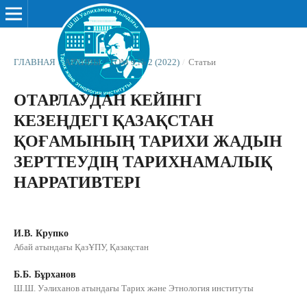
ГЛАВНАЯ
/
АРХИВЫ
/
ТОМ 9 № 2 (2022)
/
Статьи
ОТАРЛАУДАН КЕЙІНГІ
КЕЗЕҢДЕГІ ҚАЗАҚСТАН
ҚОҒАМЫНЫҢ ТАРИХИ ЖАДЫН
ЗЕРТТЕУДІҢ ТАРИХНАМАЛЫҚ
НАРРАТИВТЕРІ
И.В. Крупко
Абай атындағы ҚазҰПУ, Қазақстан
Б.Б. Бұрханов
Ш.Ш. Уәлиханов атындағы Тарих және Этнология институты