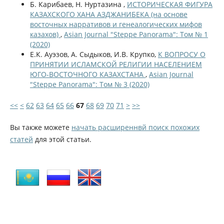
Б. Карибаев, Н. Нуртазина ,
ИСТОРИЧЕСКАЯ ФИГУРА
КАЗАХСКОГО ХАНА АЗДЖАНИБЕКА (на основе
восточных нарративов и генеалогических мифов
казахов)
,
Asian Journal "Steppe Panorama": Том № 1
(2020)
Е.К. Ауэзов, А. Сыдыков, И.В. Крупко,
К ВОПРОСУ О
ПРИНЯТИИ ИСЛАМСКОЙ РЕЛИГИИ НАСЕЛЕНИЕМ
ЮГО-ВОСТОЧНОГО КАЗАХСТАНА
,
Asian Journal
"Steppe Panorama": Том № 3 (2020)
<<
<
62
63
64
65
66
67
68
69
70
71
>
>>
Вы также можете
начать расширеннвй поиск похожих
статей
для этой статьи.