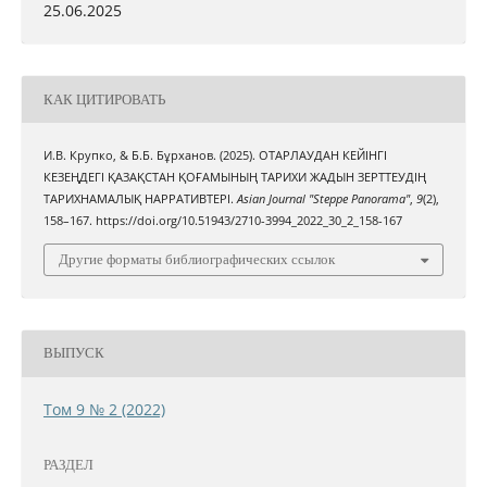
25.06.2025
КАК ЦИТИРОВАТЬ
И.В. Крупко, & Б.Б. Бұрханов. (2025). ОТАРЛАУДАН КЕЙІНГІ
КЕЗЕҢДЕГІ ҚАЗАҚСТАН ҚОҒАМЫНЫҢ ТАРИХИ ЖАДЫН ЗЕРТТЕУДІҢ
ТАРИХНАМАЛЫҚ НАРРАТИВТЕРІ.
Asian Journal "Steppe Panorama"
,
9
(2),
158–167. https://doi.org/10.51943/2710-3994_2022_30_2_158-167
Другие форматы библиографических ссылок
ВЫПУСК
Том 9 № 2 (2022)
РАЗДЕЛ