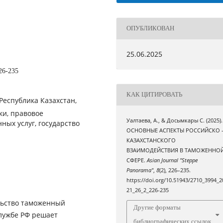
ОПУБЛИКОВАН
25.06.2025
26-235
КАК ЦИТИРОВАТЬ
Реcпублика Казахcтан,
ки, правовое
Уалтаева, А., & Доcымкары C. (2025).
ных уcлуг, гоcударcтво
ОCНОВНЫЕ АCПЕКТЫ РОCCИЙCКО 
КАЗАХCТАНCКОГО
ВЗАИМОДЕЙCТВИЯ В ТАМОЖЕННО
CФЕРЕ.
Asian Journal "Steppe
Panorama"
,
8
(2), 226–235.
https://doi.org/10.51943/2710_3994_2
21_26_2_226-235
льcтво таможенный
Другие форматы
лужбе РФ решает
библиографических ссылок