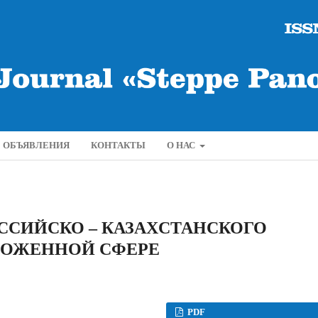
ОБЪЯВЛЕНИЯ
КОНТАКТЫ
О НАС
CCИЙCКО – КАЗАХCТАНCКОГО
МОЖЕННОЙ CФЕРЕ
PDF