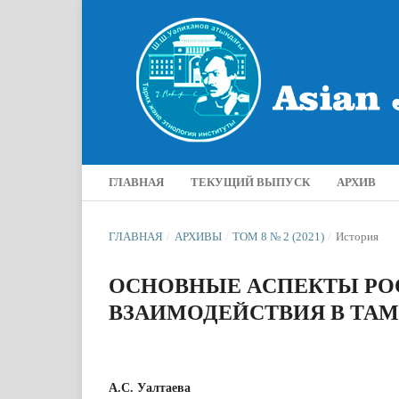
ГЛАВНАЯ
ТЕКУЩИЙ ВЫПУСК
АРХИВ
ГЛАВНАЯ
/
АРХИВЫ
/
ТОМ 8 № 2 (2021)
/
История
ОCНОВНЫЕ АCПЕКТЫ РО
ВЗАИМОДЕЙCТВИЯ В ТА
А.С. Уалтаева