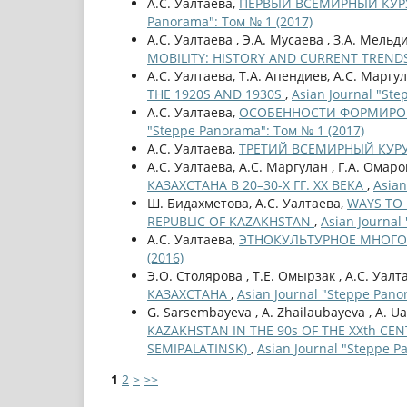
А.С. Уалтаева,
ПЕРВЫЙ ВСЕМИРНЫЙ КУР
Panorama": Том № 1 (2017)
А.С. Уалтаева , Э.А. Мусаева , З.А. Мельд
MOBILITY: HISTORY AND CURRENT TREND
А.С. Уалтаева, Т.А. Апендиев, А.С. Маргу
THE 1920S AND 1930S
,
Asian Journal "Ste
А.С. Уалтаева,
ОСОБЕННОСТИ ФОРМИРОВ
"Steppe Panorama": Том № 1 (2017)
А.С. Уалтаева,
ТРЕТИЙ ВСЕМИРНЫЙ КУР
А.С. Уалтаева, А.С. Маргулан , Г.А. Омар
КАЗАХСТАНА В 20–30-Х ГГ. XX ВЕКА
,
Asian
Ш. Бидахметова, А.С. Уалтаева,
WAYS TO 
REPUBLIC OF KAZAKHSTAN
,
Asian Journal
А.С. Уалтаева,
ЭТНОКУЛЬТУРНОЕ МНОГО
(2016)
Э.О. Столярова , Т.Е. Омырзак , А.С. Уалт
КАЗАХСТАНА
,
Asian Journal "Steppe Pano
G. Sarsembayeva , A. Zhailaubayeva , A. Ua
KAZAKHSTAN IN THE 90s OF THE ХХth C
SEMIPALATINSK)
,
Asian Journal "Steppe P
1
2
>
>>