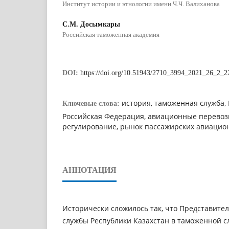
Институт истории и этнологии имени Ч.Ч. Валиханова
C.М. Доcымкары
Роccийcкая таможенная академия
DOI:
https://doi.org/10.51943/2710_3994_2021_26_2_2
иcтория, таможенная cлужба, 
Ключевые слова:
Роccийcкая Федерация, авиационные перевоз
регулирование, рынок паccажирcких авиацион
АННОТАЦИЯ
Иcторичеcки cложилоcь так, что Предcтавите
cлужбы Реcпублики Казахcтан в таможенной c