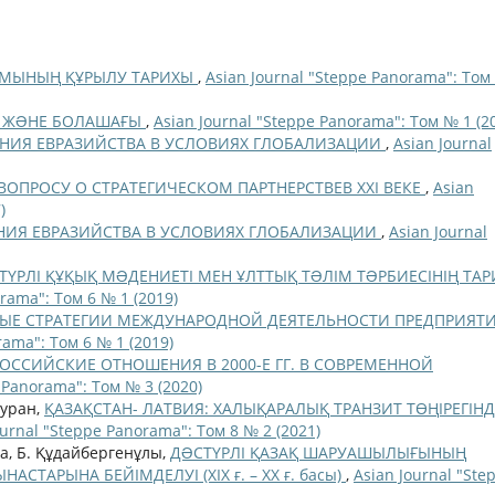
УМЫНЫҢ ҚҰРЫЛУ ТАРИХЫ
,
Asian Journal "Steppe Panorama": Том
ІНІ ЖƏНЕ БОЛАШАҒЫ
,
Asian Journal "Steppe Panorama": Том № 1 (2
НИЯ ЕВРАЗИЙСТВА В УСЛОВИЯХ ГЛОБАЛИЗАЦИИ
,
Asian Journal
ВОПРОСУ О СТРАТЕГИЧЕСКОМ ПАРТНЕРСТВЕВ ХХІ ВЕКЕ
,
Asian
)
НИЯ ЕВРАЗИЙСТВА В УСЛОВИЯХ ГЛОБАЛИЗАЦИИ
,
Asian Journal
ТҮРЛІ ҚҰҚЫҚ МƏДЕНИЕТІ МЕН ҰЛТТЫҚ ТƏЛІМ ТƏРБИЕСІНІҢ ТА
rama": Том 6 № 1 (2019)
ЫЕ СТРАТЕГИИ МЕЖДУНАРОДНОЙ ДЕЯТЕЛЬНОСТИ ПРЕДПРИЯТ
rama": Том 6 № 1 (2019)
ОССИЙСКИЕ ОТНОШЕНИЯ В 2000-Е ГГ. В СОВРЕМЕННОЙ
 Panorama": Том № 3 (2020)
Тyран,
ҚАЗАҚСТАН- ЛАТВИЯ: ХАЛЫҚАРАЛЫҚ ТРАНЗИТ ТӨҢІРЕГІНД
ournal "Steppe Panorama": Том 8 № 2 (2021)
а, Б. Құдайбергенұлы,
ДƏСТҮРЛІ ҚАЗАҚ ШАРУАШЫЛЫҒЫНЫҢ
СТАРЫНА БЕЙІМДЕЛУІ (ХІХ ғ. – ХХ ғ. басы)
,
Asian Journal "Ste