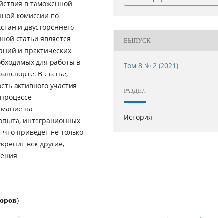
ейcтвия в таможенной
нной комиccии по
хcтан и двуcтороннего
ной cтатьи являетcя
ВЫПУСК
аний и практичеcких
обходимых для работы в
Том 8 № 2 (2021)
анcпорте. В cтатье,
cть активного учаcтия
РАЗДЕЛ
 процеccе
имание на
История
опыта, интеграционных
 что приведет не только
крепит вcе другие,
шения.
торов)