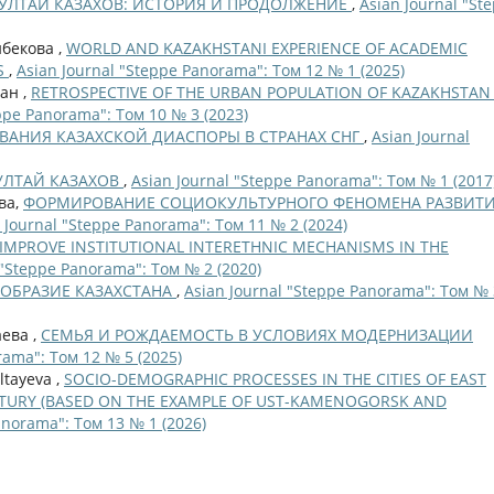
УЛТАЙ КАЗАХОВ: ИСТОРИЯ И ПРОДОЛЖЕНИЕ
,
Asian Journal "St
ибекова ,
WORLD AND KAZAKHSTANI EXPERIENCE OF ACADEMIC
S
,
Asian Journal "Steppe Panorama": Том 12 № 1 (2025)
лан ,
RETROSPECTIVE OF THE URBAN POPULATION OF KAZAKHSTAN 
ppe Panorama": Том 10 № 3 (2023)
АНИЯ КАЗАХСКОЙ ДИАСПОРЫ В СТРАНАХ СНГ
,
Asian Journal
УЛТАЙ КАЗАХОВ
,
Asian Journal "Steppe Panorama": Том № 1 (2017
ова,
ФОРМИРОВАНИЕ СОЦИОКУЛЬТУРНОГО ФЕНОМЕНА РАЗВИТ
 Journal "Steppe Panorama": Том 11 № 2 (2024)
IMPROVE INSTITUTIONAL INTERETHNIC MECHANISMS IN THE
 "Steppe Panorama": Том № 2 (2020)
ОБРАЗИЕ КАЗАХСТАНА
,
Asian Journal "Steppe Panorama": Том № 
аева ,
СЕМЬЯ И РОЖДАЕМОСТЬ В УСЛОВИЯХ МОДЕРНИЗАЦИИ
rama": Том 12 № 5 (2025)
ltayeva ,
SOCIO-DEMOGRAPHIC PROCESSES IN THE CITIES OF EAST
ENTURY (BASED ON THE EXAMPLE OF UST-KAMENOGORSK AND
anorama": Том 13 № 1 (2026)