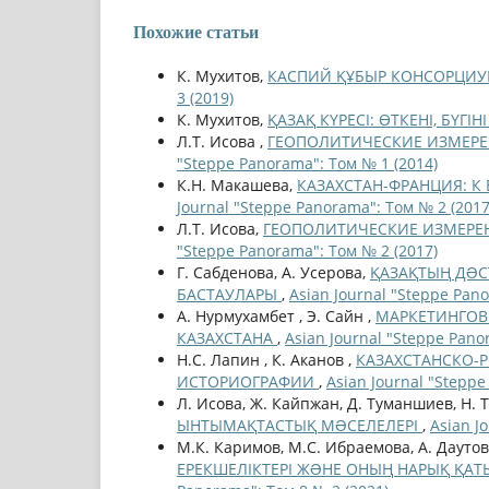
Похожие статьи
К. Мухитов,
КАСПИЙ ҚҰБЫР КОНСОРЦИ
3 (2019)
К. Мухитов,
ҚАЗАҚ КҮРЕСІ: ӨТКЕНІ, БҮГ
Л.Т. Исова ,
ГЕОПОЛИТИЧЕСКИЕ ИЗМЕРЕ
"Steppe Panorama": Том № 1 (2014)
К.Н. Макашева,
КАЗАХСТАН-ФРАНЦИЯ: К 
Journal "Steppe Panorama": Том № 2 (2017
Л.Т. Исова,
ГЕОПОЛИТИЧЕСКИЕ ИЗМЕРЕ
"Steppe Panorama": Том № 2 (2017)
Г. Сабденова, А. Усерова,
ҚАЗАҚТЫҢ ДƏС
БАСТАУЛАРЫ
,
Asian Journal "Steppe Pano
А. Нурмухамбет , Э. Сайн ,
МАРКЕТИНГОВ
КАЗАХСТАНА
,
Asian Journal "Steppe Pano
Н.С. Лапин , К. Аканов ,
КАЗАХСТАНСКО-Р
ИСТОРИОГРАФИИ
,
Asian Journal "Steppe
Л. Исова, Ж. Кайпжан, Д. Туманшиев, Н. 
ЫНТЫМАҚТАСТЫҚ МƏСЕЛЕЛЕРІ
,
Asian J
М.К. Каримов, М.С. Ибраемова, А. Даутов
ЕРЕКШЕЛІКТЕРІ ЖƏНЕ ОНЫҢ НАРЫҚ ҚАТЫНА