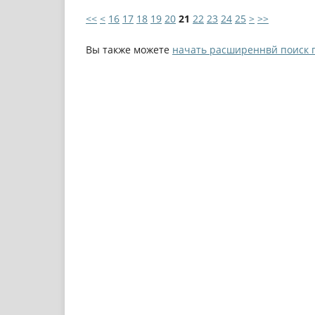
<<
<
16
17
18
19
20
21
22
23
24
25
>
>>
Вы также можете
начать расширеннвй поиск 