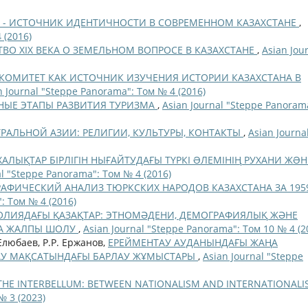
 - ИСТОЧНИК ИДЕНТИЧНОСТИ В СОВРЕМЕННОМ КАЗАХСТАНЕ
,
 (2016)
ВО XIX ВЕКА О ЗЕМЕЛЬНОМ ВОПРОСЕ В КАЗАХСТАНЕ
,
Asian Jou
КОМИТЕТ КАК ИСТОЧНИК ИЗУЧЕНИЯ ИСТОРИИ КАЗАХСТАНА В
n Journal "Steppe Panorama": Том № 4 (2016)
НЫЕ ЭТАПЫ РАЗВИТИЯ ТУРИЗМА
,
Asian Journal "Steppe Panoram
РАЛЬНОЙ АЗИИ: РЕЛИГИИ, КУЛЬТУРЫ, КОНТАКТЫ
,
Asian Journa
ХАЛЫҚТАР БІРЛІГІН НЫҒАЙТУДАҒЫ ТҮРКІ ƏЛЕМІНІҢ РУХАНИ ЖƏН
al "Steppe Panorama": Том № 4 (2016)
АФИЧЕСКИЙ АНАЛИЗ ТЮРКСКИХ НАРОДОВ КАЗАХСТАНА ЗА 1959
: Том № 4 (2016)
ЛИЯДАҒЫ ҚАЗАҚТАР: ЭТНОМӘДЕНИ, ДЕМОГРАФИЯЛЫҚ ЖӘНЕ
А ЖАЛПЫ ШОЛУ
,
Asian Journal "Steppe Panorama": Том 10 № 4 (2
Елюбаев, Р.Р. Ержанов,
ЕРЕЙМЕНТАУ АУДАНЫНДАҒЫ ЖАҢА
ТАУ МАҚСАТЫНДАҒЫ БАРЛАУ ЖҰМЫСТАРЫ
,
Asian Journal "Steppe
 THE INTERBELLUM: BETWEEN NATIONALISM AND INTERNATIONAL
№ 3 (2023)