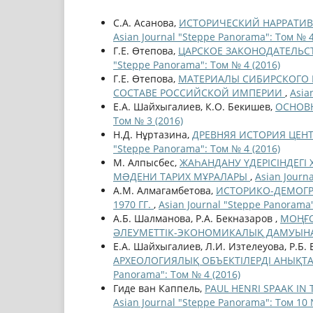
С.А. Асанова,
ИСТОРИЧЕСКИЙ НАРРАТИВ
Asian Journal "Steppe Panorama": Том № 4
Г.Е. Өтепова,
ЦАРСКОЕ ЗАКОНОДАТЕЛЬСТ
"Steppe Panorama": Том № 4 (2016)
Г.Е. Өтепова,
МАТЕРИАЛЫ СИБИРСКОГО 
СОСТАВЕ РОССИЙСКОЙ ИМПЕРИИ
,
Asia
Е.А. Шайхыгалиев, К.О. Бекишев,
ОСНОВ
Том № 3 (2016)
Н.Д. Нұртазина,
ДРЕВНЯЯ ИСТОРИЯ ЦЕНТ
"Steppe Panorama": Том № 4 (2016)
М. Алпысбес,
ЖАҺАНДАНУ ҮДЕРІСІНДЕГІ 
МƏДЕНИ ТАРИХ МҰРАЛАРЫ
,
Asian Journ
А.М. Алмагамбетова,
ИСТОРИКО-ДЕМОГР
1970 ГГ.
,
Asian Journal "Steppe Panorama"
А.Б. Шалманова, Р.А. Бекназаров ,
МОҢҒО
ӘЛЕУМЕТТІК-ЭКОНОМИКАЛЫҚ ДАМУЫН
Е.А. Шайхыгалиев, Л.И. Изтелеуова, Р.Б. 
АРХЕОЛОГИЯЛЫҚ ОБЪЕКТІЛЕРДІ АНЫҚ
Panorama": Том № 4 (2016)
Гиде ван Каппель,
PAUL HENRI SPAAK IN
Asian Journal "Steppe Panorama": Том 10 