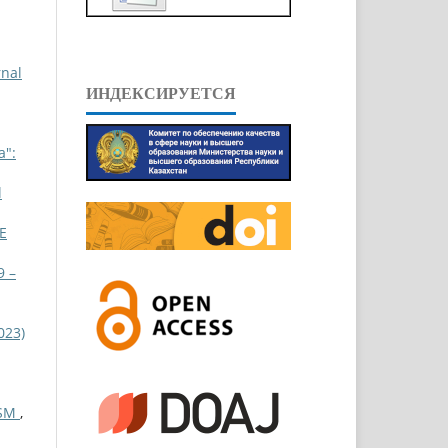
rnal
ИНДЕКСИРУЕТСЯ
a":
l
Е
 –
023)
ISM
,