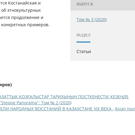
ся Костанайская и
ВЫПУСК
 об этнокультурных
ается продолжение и
Том № 3 (2020)
е конкретных примеров.
РАЗДЕЛ
Статьи
торов)
АЗАТТЫҚ ҚОЗҒАЛЫСТАР ТАРИХЫНЫҢ ПОСТКЕҢЕСТІК КЕЗЕҢДЕ
 "Steppe Panorama": Том № 2 (2020)
ЕЛИ НАРОДНЫХ ВОССТАНИЙ В КАЗАХСТАНЕ XIX ВЕКА
,
Asian Jou