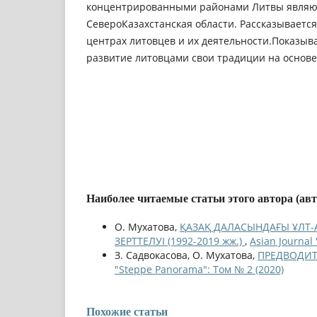
концентрированными районами Литвы являют
СевероКазахстанская области. Рассказывается
центрах литовцев и их деятельности.Показыв
развитие литовцами свои традиции на основ
Наиболее читаемые статьи этого автора (ав
О. Мухатова,
ҚАЗАҚ ДАЛАСЫНДАҒЫ ҰЛТ-
ЗЕРТТЕЛУІ (1992-2019 жж.)
,
Asian Journal
З. Садвокасова, О. Мухатова,
ПРЕДВОДИТ
"Steppe Panorama": Том № 2 (2020)
Похожие статьи