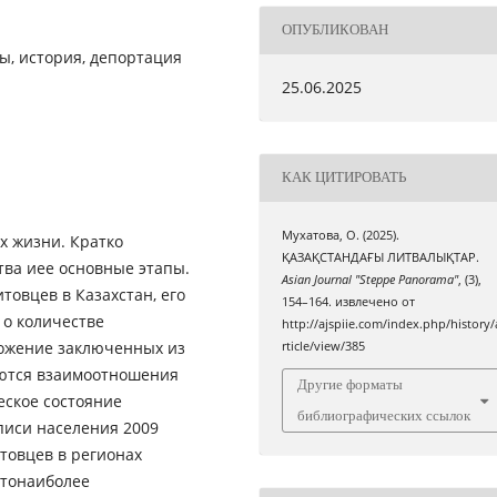
ОПУБЛИКОВАН
ы, история, депортация
25.06.2025
КАК ЦИТИРОВАТЬ
Мухатова, О. (2025).
их жизни. Кратко
ҚАЗАҚСТАНДАҒЫ ЛИТВАЛЫҚТАР.
тва иее основные этапы.
Asian Journal "Steppe Panorama"
, (3),
товцев в Казахстан, его
154–164. извлечено от
 о количестве
http://ajspiie.com/index.php/history/
ожение заключенных из
rticle/view/385
аются взаимоотношения
Другие форматы
еское состояние
библиографических ссылок
писи населения 2009
товцев в регионах
чтонаиболее