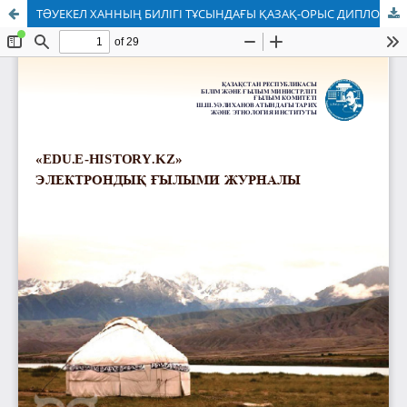
ТƏУЕКЕЛ ХАННЫҢ БИЛІГІ ТҰСЫНДАҒЫ ҚАЗАҚ-ОРЫС ДИПЛОМАТИЯЛЫҚ БАЙЛАНЫСТАРЫ