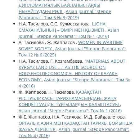
ДИПЛОМАТИЯЛЫҚ БАЙЛАНЫСТАРДЫ
НЫҒАЙТУДАҒЫ РӨЛІ
,
Asian Journal "Steppe
Panorama": Том 6 № 3 (2019)
Н.А. Тасилова, С.С. Кулмесканова,
ШОНА
СМАХАНҰЛЫНЫҢ – ӨМІРІ МЕН ҚЫЗМЕТІ
,
Asian
Journal "Steppe Panorama": Том № 1 (2016)
А. Тасилова , Ж. Жаппасов ,
WOMEN IN WARTIME
SOVIET SOCIETY
,
Asian Journal "Steppe Panorama":
Том 12 № 6 (2025)
Н.А. Тасилова, Г. Козгамбаева,
"MATERIALS ABOUT
KYRGYZ LAND USE ..." AS THE SOURCE ON
HOUSEHOLDECONOMICAL HISTORY OF KAZAKH
ECONOMY
,
Asian Journal "Steppe Panorama": Том №
4 (2016)
Ж. Жаппасов, Н. Тасилова,
ҚАЗАҚСТАН
РЕСПУБЛИКАСЫ ТАРИХНАМАСЫНДАҒЫ ЖАҢА
КОНЦЕПТУАЛДЫ ТҰРҒЫЛАРДЫҢ ҚАЛЫПТАСУЫ
,
Asian Journal "Steppe Panorama": Том № 1 (2016)
Ж.Е. Жаппасов, Н.А. Тасилова, М.Д. Байдавлетова,
ОРТАЛЫҚ АЗИЯ МЕН ҚАЗАҚСТАН ТАРИХЫ БОЙЫНША
ЖАЗБА ДЕРЕКТЕР
,
Asian Journal "Steppe Panorama":
Том № 4 (2016)