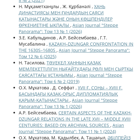
8 № 2 (2021)
Н. Мұқаметханұлы , Ж. Құрбанәлі ,
ХАНЬ
ДИНАСТИЯСЫ МЕН ҒҰНДАРДЫҢ САЯСИ
ҚАТЫНАСТАРЫ ЖӘНЕ ОНЫҢ КӨШПЕНДІЛЕР
ӨРКЕНИЕТІНЕ ЫҚПАЛЫ
,
Asian Journal "Steppe
Panorama": Том 13 № 1 (2026)
З.Е. Кабульдинов , А.Р. Бейсембаева , Г.Т.
Мусабалина ,
KAZAKH–DZUNGAR CONFRONTATION IN
THE 1630S–1680S
,
Asian Journal "Steppe Panorama":
Том 12 № 6 (2025)
Н. Тасилова,
ТƏУЕКЕЛ ХАННЫҢ ҚАЗАҚ
МЕМЛЕКЕТТІЛІГІН НЫҒАЙТУДАҒЫ РӨЛІ МЕН СЫРТҚЫ
САЯСАТТАҒЫ ҰСТАНЫМЫ
,
Asian Journal "Steppe
Panorama": Том 6 № 2 (2019)
О.Х. Мұхатова , Д. Сеффат ,
XVII Ғ. СОҢЫ – XVIII Ғ.
БАСЫНДАҒЫ ҚАЗАҚ-ОРЫС ДИПЛОМАТИЯЛЫҚ
ҚАРЫМ-ҚАТЫНАСТАРЫ
,
Asian Journal "Steppe
Panorama": Том 13 № 1 (2026)
А.Р. Бейсембаева,
CERTAIN ASPECTS OF THE KAZAKH-
DZUNGAR RELATIONS IN THE LATE XVII – MIDDLE XVIII
CENTURIES: BASED ON ARCHIVAL SOURCES
,
Asian
Journal "Steppe Panorama": Том 11 № 1 (2024)
О.Х. Мұхатова, М. Қадылбек, А. Ташағыл,
ӘБІЛПЕЙІЗ