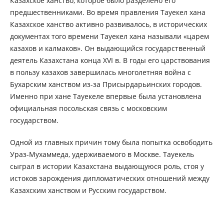
Казахское ханство, которое было разделено его
предшественниками. Во время правления Тауекел хана
Казахское ханство активно развивалось, в исторических
документах того времени Тауекел хана называли «царем
казахов и калмаков». Он выдающийся государственный
деятель Казахстана конца XVI в. В годы его царствования
в пользу казахов завершилась многолетняя война с
Бухарским ханством из-за Присырдарьинских городов.
Именно при хане Тауекеле впервые была установлена
официальная посольская связь с московским
государством.
Одной из главных причин тому была попытка освободить
Ураз-Мухаммеда, удерживаемого в Москве. Тауекель
сыграл в истории Казахстана выдающуюся роль, стоя у
истоков зарождения дипломатических отношений между
Казахским ханством и Русским государством.