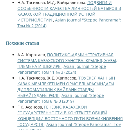
Н.А. Тасилова, М.Д. Байдавлетова,
ПОДВИГИ И
ОСОБЕННОСТИ КАЧЕСТВА ЛИЧНОСТЕЙ БАТЫРОВ В
КАЗАХСКОЙ ТРАДИЦИОННОЙ УСТНОЙ
ИСТОРИОЛОГИИ
,
Asian Journal "Steppe Panorama":
Том № 2 (2014)
Похожие статьи
А.А. Каратаев,
ПОЛИТИКО-АДМИНСТРАТИВНАЯ
СИСТЕМА КАЗАХСКОГО ХАНСТВА: КРЫЛЬЯ, ЖУЗЫ,
ПЛЕМЕНА И ШЕЖИРЕ
,
Asian Journal "Steppe
Panorama": Том 11 № 3 (2024)
Н.А. Тасилова, Ж.Е. Жаппасов,
ТƏУЕКЕЛ ХАННЫҢ
ҚАЗАҚ МЕМЛЕКЕТІ МЕН ОРЫС ЕЛІ АРАСЫНДАҒЫ
ДИПЛОМАТИЯЛЫҚ БАЙЛАНЫСТАРДЫ
НЫҒАЙТУДАҒЫ РӨЛІ
,
Asian Journal "Steppe
Panorama": Том 6 № 3 (2019)
Г.К. Асанова,
ГЕНЕЗИС КАЗАХСКОЙ
ГОСУДАРСТВЕННОСТИ В КОНТЕКСТЕ ОБЩЕЙ
КОНЦЕПЦИИ ВОСТОЧНОГО ПУТИ ВОЗНИКНОВЕНИЯ
ГОСУДАРСТВ
,
Asian Journal "Steppe Panorama": Том