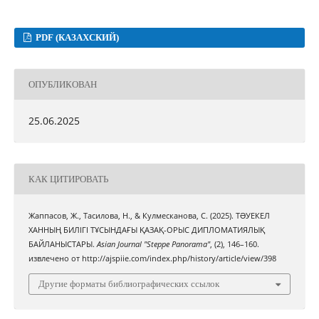
PDF (КАЗАХСКИЙ)
ОПУБЛИКОВАН
25.06.2025
КАК ЦИТИРОВАТЬ
Жаппасов, Ж., Тасилова, Н., & Кулмесканова, С. (2025). ТƏУЕКЕЛ
ХАННЫҢ БИЛІГІ ТҰСЫНДАҒЫ ҚАЗАҚ-ОРЫС ДИПЛОМАТИЯЛЫҚ
БАЙЛАНЫСТАРЫ.
Asian Journal "Steppe Panorama"
, (2), 146–160.
извлечено от http://ajspiie.com/index.php/history/article/view/398
Другие форматы библиографических ссылок