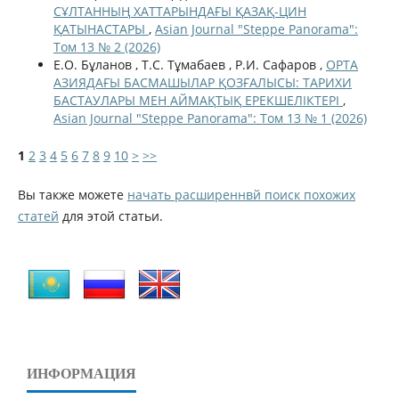
СҰЛТАННЫҢ ХАТТАРЫНДАҒЫ ҚАЗАҚ-ЦИН
ҚАТЫНАСТАРЫ
,
Asian Journal "Steppe Panorama":
Том 13 № 2 (2026)
Е.О. Бұланов , Т.С. Тұмабаев , Р.И. Сафаров ,
ОРТА
АЗИЯДАҒЫ БАСМАШЫЛАР ҚОЗҒАЛЫСЫ: ТАРИХИ
БАСТАУЛАРЫ МЕН АЙМАҚТЫҚ ЕРЕКШЕЛІКТЕРІ
,
Asian Journal "Steppe Panorama": Том 13 № 1 (2026)
1
2
3
4
5
6
7
8
9
10
>
>>
Вы также можете
начать расширеннвй поиск похожих
статей
для этой статьи.
ИНФОРМАЦИЯ