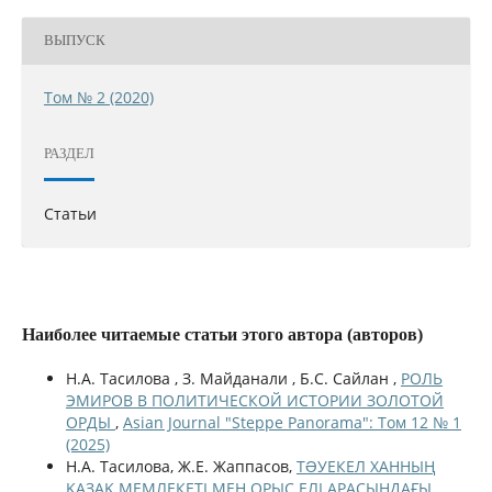
ВЫПУСК
Том № 2 (2020)
РАЗДЕЛ
Статьи
Наиболее читаемые статьи этого автора (авторов)
Н.А. Тасилова , З. Мaйдaнaли , Б.С. Сайлан ,
РОЛЬ
ЭМИРОВ В ПОЛИТИЧЕСКОЙ ИСТОРИИ ЗОЛОТОЙ
ОРДЫ
,
Asian Journal "Steppe Panorama": Том 12 № 1
(2025)
Н.А. Тасилова, Ж.Е. Жаппасов,
ТƏУЕКЕЛ ХАННЫҢ
ҚАЗАҚ МЕМЛЕКЕТІ МЕН ОРЫС ЕЛІ АРАСЫНДАҒЫ