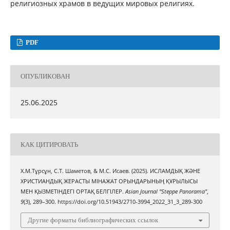
религиозных храмов в ведущих мировых религиях.
PDF
ОПУБЛИКОВАН
25.06.2025
КАК ЦИТИРОВАТЬ
Х.М.Тұрсұн, С.Т. Шаметов, & М.С. Исаев. (2025). ИСЛАМДЫҚ ЖӘНЕ
ХРИСТИАНДЫҚ ЖЕРАСТЫ МІНАЖАТ ОРЫНДАРЫНЫҢ ҚҰРЫЛЫСЫ
МЕН ҚЫЗМЕТІНДЕГІ ОРТАҚ БЕЛГІЛЕР.
Asian Journal "Steppe Panorama"
,
9
(3), 289–300. https://doi.org/10.51943/2710-3994_2022_31_3_289-300
Другие форматы библиографических ссылок