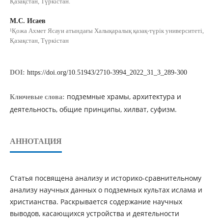
Қазақстан, Түркістан.
М.С. Исаев
¹Қожа Ахмет Ясауи атындағы Халықаралық қазақ-түрік университеті,
Қазақстан, Түркістан
DOI:
https://doi.org/10.51943/2710-3994_2022_31_3_289-300
подземные храмы, архитектура и
Ключевые слова:
деятельность, общие принципы, хилват, суфизм.
АННОТАЦИЯ
Статья посвящена анализу и историко-сравнительному
анализу научных данных о подземных культах ислама и
христианства. Раскрывается содержание научных
выводов, касающихся устройства и деятельности