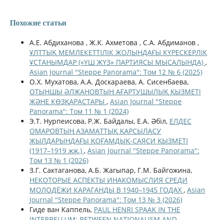
Похожие статьи
А.Е. Абдиханова , Ж.К. Ахметова , С.А. Абдиманов ,
ҰЛТТЫҚ МЕМЛЕКЕТТІЛІК ЖОЛЫНДАҒЫ КҮРЕСКЕРЛІК
ҰСТАНЫМДАР («ҮШ ЖҮЗ» ПАРТИЯСЫ МЫСАЛЫНДА)
,
Asian Journal "Steppe Panorama": Том 12 № 6 (2025)
О.Х. Мухатова, А.А. Доскараева, А. Сисенбаева,
ОТЫНШЫ ӘЛЖАНОВТЫҢ АҒАРТУШЫЛЫҚ ҚЫЗМЕТІ
ЖӘНЕ КӨЗҚАРАСТАРЫ
,
Asian Journal "Steppe
Panorama": Том 11 № 1 (2024)
Э.Т. Нурпеисова, Р.Ж. Байдалы, Е.А. Әбіл,
ЕЛДЕС
ОМАРОВТЫҢ АЗАМАТТЫҚ ҚАРСЫЛАСУ
ЖЫЛДАРЫНДАҒЫ ҚОҒАМДЫҚ-САЯСИ ҚЫЗМЕТІ
(1917–1919 жж.)
,
Asian Journal "Steppe Panorama":
Том 13 № 1 (2026)
З.Г. Сактаганова, А.Б. Жагыпар, Г.М. Байгожина,
НЕКОТОРЫЕ АСПЕКТЫ ИНАКОМЫСЛИЯ СРЕДИ
МОЛОДЁЖИ КАРАГАНДЫ В 1940–1945 ГОДАХ
,
Asian
Journal "Steppe Panorama": Том 13 № 3 (2026)
Гиде ван Каппель,
PAUL HENRI SPAAK IN THE
INTERBELLUM: BETWEEN NATIONALISM AND