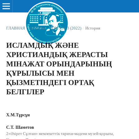
ГЛАВНАЯ
/
АРХИВЫ
/
ТОМ 9 № 3 (2022)
/
История
ИСЛАМДЫҚ ЖӘНЕ
ХРИСТИАНДЫҚ ЖЕРАСТЫ
МІНАЖАТ ОРЫНДАРЫНЫҢ
ҚҰРЫЛЫСЫ МЕН
ҚЫЗМЕТІНДЕГІ ОРТАҚ
БЕЛГІЛЕР
Х.М.Тұрсұн
С.Т. Шаметов
2«Әзірет Сұлтан» мемлекеттік тарихи-мәдени музей-қорығы,