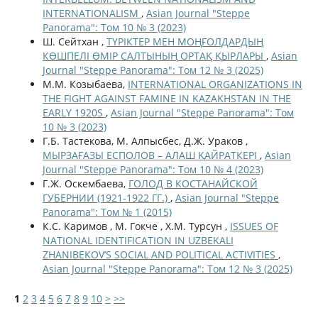
INTERNATIONALISM
,
Asian Journal "Steppe
Panorama": Том 10 № 3 (2023)
Ш. Сейтхан ,
ТҮРІКТЕР МЕН МОҢҒОЛДАРДЫҢ
КӨШПЕЛІ ӨМІР САЛТЫНЫҢ ОРТАҚ ҚЫРЛАРЫ
,
Asian
Journal "Steppe Panorama": Том 12 № 3 (2025)
М.М. Козыбаева,
INTERNATIONAL ORGANIZATIONS IN
THE FIGHT AGAINST FAMINE IN KAZAKHSTAN IN THE
EARLY 1920S
,
Asian Journal "Steppe Panorama": Том
10 № 3 (2023)
Г.Б. Тастекова, М. Алпысбес, Д.Ж. Ураков ,
МЫРЗАҒАЗЫ ЕСПОЛОВ – АЛАШ ҚАЙРАТКЕРІ
,
Asian
Journal "Steppe Panorama": Том 10 № 4 (2023)
Г.Ж. Оскембаева,
ГОЛОД В КОСТАНАЙСКОЙ
ГУБЕРНИИ (1921-1922 ГГ.)
,
Asian Journal "Steppe
Panorama": Том № 1 (2015)
К.С. Каримов , М. Гокче , Х.М. Турсун ,
ISSUES OF
NATIONAL IDENTIFICATION IN UZBEKALI
ZHANIBEKOV’S SOCIAL AND POLITICAL ACTIVITIES
,
Asian Journal "Steppe Panorama": Том 12 № 3 (2025)
1
2
3
4
5
6
7
8
9
10
>
>>