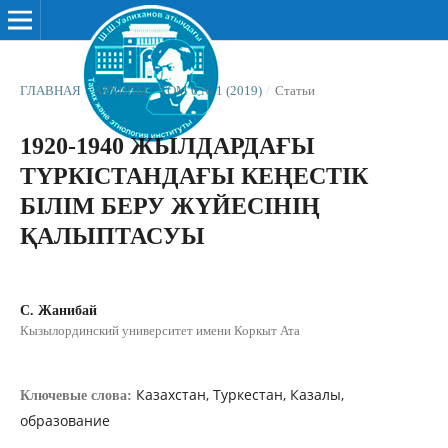
ГЛАВНАЯ
/
АРХИВЫ
/
ТОМ 6 № 1 (2019)
/
Статьи
1920-1940 ЖЫЛДАРДАҒЫ
ТҮРКІСТАНДАҒЫ КЕҢЕСТІК
БІЛІМ БЕРУ ЖҮЙЕСІНІҢ
ҚАЛЫПТАСУЫ
С. Жанибай
Кызылординский университет имени Коркыт Ата
Казахстан, Туркестан, Казалы,
Ключевые слова:
образование