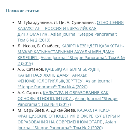
Похожие статьи
М. Губайдуллина, Л. Ци, А. Суйналиев ,
ОТНОШЕНИЯ
КАЗАХСТАН – РОССИЯ И ЕВРАЗИЙСКАЯ
ДИПЛОМАТИЯ
,
Asian Journal "Steppe Panorama":
Том 6 № 2 (2019)
Л. Исова, Б. Стыбаев,
ҚАЗІРГІ КЕЗЕҢДЕГІ ҚАЗАҚСТАН-
МАЖАР ҚАТЫНАСТАРЫНЫҢ АХУАЛЫ МЕН ДАМУ
КЕЛЕШЕГІ
,
Asian Journal "Steppe Panorama": Том 6 №
2 (2019)
А.Б. Сатанов,
ҚАШЫҚТАН БІЛІМ БЕРУДІҢ
ҚАЛЫПТАСУ ЖƏНЕ ДАМУ ТАРИХЫ:
ФЕНОМЕНОЛОГИЯЛЫҚ ЗЕРТТЕУ
,
Asian Journal
"Steppe Panorama": Том № 4 (2020)
А.К. Сарсен,
КУЛЬТУРА И ОБРАЗОВАНИЕ КАК
ОСНОВЫ ЭТНОПОЛИТИКИ
,
Asian Journal "Steppe
Panorama": Том № 4 (2017)
М. Сарыбаев, А. Диканбаева,
КАЗАХСТАНСКО-
ФРАНЦУЗСКИЕ ОТНОШЕНИЯ В СФЕРЕ КУЛЬТУРЫ И
ОБРАЗОВАНИЯ НА СОВРЕМЕННОМ ЭТАПЕ
,
Asian
Journal "Steppe Panorama": Том № 2 (2020)