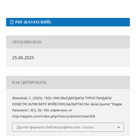
PDF (КАЗАХСКИЙ)
ОПУБЛИКОВАН
25.06.2025
КАК ЦИТИРОВАТЬ
Жанибай, С. (2025). 1920-1940 ЖЫЛДАРДАҒЫ ТҮРКІСТАНДАҒЫ
КЕҢЕСТІК БІЛІМ БЕРУ ЖҮЙЕСІНІҢ ҚАЛЫПТАСУЫ.
Asian Journal "Steppe
Panorama"
,
6
(1), 92–104. извлечено от
http://ajspiie.com/index.php/history/article/view/504
Другие форматы библиографических ссылок