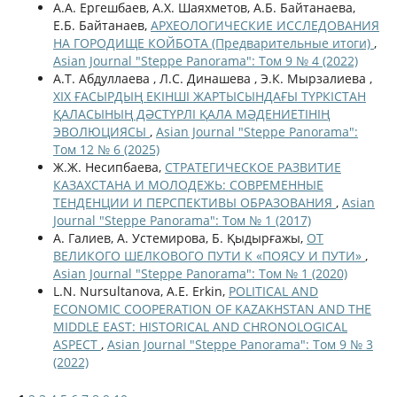
А.А. Ергешбаев, А.Х. Шаяхметов, А.Б. Байтанаева,
Е.Б. Байтанаев,
АРХЕОЛОГИЧЕСКИЕ ИССЛЕДОВАНИЯ
НА ГОРОДИЩЕ КОЙБОТА (Предварительные итоги)
,
Asian Journal "Steppe Panorama": Том 9 № 4 (2022)
А.Т. Абдуллаева , Л.С. Динашева , Э.К. Мырзалиева ,
ХІХ ҒАСЫРДЫҢ ЕКІНШІ ЖАРТЫСЫНДАҒЫ ТҮРКІСТАН
ҚАЛАСЫНЫҢ ДӘСТҮРЛІ ҚАЛА МӘДЕНИЕТІНІҢ
ЭВОЛЮЦИЯСЫ
,
Asian Journal "Steppe Panorama":
Том 12 № 6 (2025)
Ж.Ж. Несипбаева,
СТРАТЕГИЧЕСКОЕ РАЗВИТИЕ
КАЗАХСТАНА И МОЛОДЕЖЬ: СОВРЕМЕННЫЕ
ТЕНДЕНЦИИ И ПЕРСПЕКТИВЫ ОБРАЗОВАНИЯ
,
Asian
Journal "Steppe Panorama": Том № 1 (2017)
А. Галиев, А. Устемирова, Б. Қыдырғажы,
ОТ
ВЕЛИКОГО ШЕЛКОВОГО ПУТИ К «ПОЯСУ И ПУТИ»
,
Asian Journal "Steppe Panorama": Том № 1 (2020)
L.N. Nursultanova, A.E. Erkin,
POLITICAL AND
ECONOMIC COOPERATION OF KAZAKHSTAN AND THE
MIDDLE EAST: HISTORICAL AND CHRONOLOGICAL
ASPECT
,
Asian Journal "Steppe Panorama": Том 9 № 3
(2022)