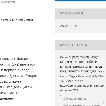
, Казахстан
ОПУБЛИКОВАН
титул, Великая степь
25.06.2025
КАК ЦИТИРОВАТЬ
Ошан, З. (2025). ТҮМЕН, МӨДЕ
очниках, «Шицзи»
БАСТАҒАН ҒҰН ШАНЬЮЙЛЕРІНЕ
астии Хань
) является
ҚАТЫСТЫ ДЕРЕКТЕРДІ ЗЕРТТЕУДЕ
 в первую очередь,
КӨҢІЛ БӨЛЕТІН ТҮЙТКІЛДЕР.
Asian
иков. Здесь необходимо
Journal "Steppe Panorama"
,
6
(3), 189–
орых следует
192. извлечено от
http://ajspiie.com/index.php/history/
занных с дефицитом
rticle/view/553
внимание на
 древнем
Другие форматы
библиографических ссылок