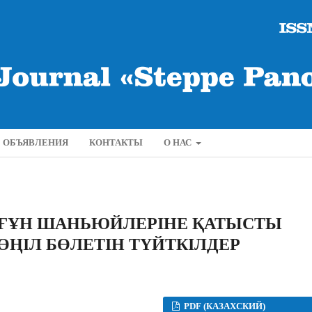
ОБЪЯВЛЕНИЯ
КОНТАКТЫ
О НАС
 ҒҰН ШАНЬЮЙЛЕРІНЕ ҚАТЫСТЫ
КӨҢІЛ БӨЛЕТІН ТҮЙТКІЛДЕР
PDF (КАЗАХСКИЙ)