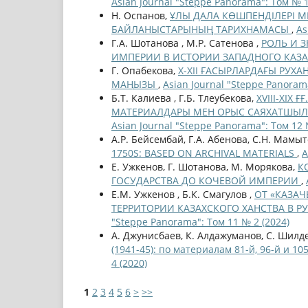
Asian Journal "Steppe Panorama": Том № 1
Н. Оспанов,
ҰЛЫ ДАЛА КӨШПЕНДІЛЕРІ М
БАЙЛАНЫСТАРЫНЫҢ ТАРИХНАМАСЫ
,
As
Г.А. Шотанова , М.Р. Сатенова ,
РОЛЬ И 
ИМПЕРИИ В ИСТОРИИ ЗАПАДНОГО КАЗ
Г. Опабекова,
X-XII ҒАСЫРЛАРДАҒЫ РУХА
МАҢЫЗЫ
,
Asian Journal "Steppe Panoram
Б.Т. Калиева , Г.Б. Тлеубекова,
ХVІІІ-ХІХ
МАТЕРИАЛДАРЫ МЕН ОРЫС САЯХАТШЫЛАР
Asian Journal "Steppe Panorama": Том 12 
А.Р. Бейсембай, Г.А. Абенова, С.Н. Мамыт
1750S: BASED ON ARCHIVAL MATERIALS
,
A
Е. Ужкенов, Г. Шотанова, М. Морякова,
К
ГОСУДАРСТВА ДО КОЧЕВОЙ ИМПЕРИИ
,
Е.М. Ужкенов , Б.К. Смагулов ,
ОТ «КАЗА
ТЕРРИТОРИИ КАЗАХСКОГО ХАНСТВА В РУ
"Steppe Panorama": Том 11 № 2 (2024)
А. Джунисбаев, К. Алдажуманов, С. Шилд
(1941-45): по материалам 81-й, 96-й и 1
4 (2020)
1
2
3
4
5
6
>
>>