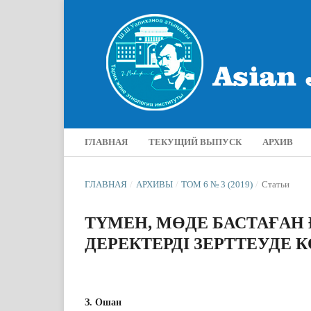
ГЛАВНАЯ
ТЕКУЩИЙ ВЫПУСК
АРХИВ
ГЛАВНАЯ
/
АРХИВЫ
/
ТОМ 6 № 3 (2019)
/
Статьи
ТҮМЕН, МӨДЕ БАСТАҒАН
ДЕРЕКТЕРДІ ЗЕРТТЕУДЕ 
З. Ошан