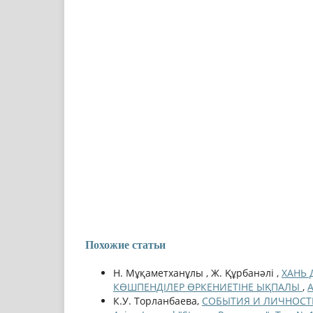
Похожие статьи
Н. Мұқаметханұлы , Ж. Құрбанәлі ,
ХАНЬ 
КӨШПЕНДІЛЕР ӨРКЕНИЕТІНЕ ЫҚПАЛЫ
,
A
К.У. Торланбаева,
СОБЫТИЯ И ЛИЧНОСТ