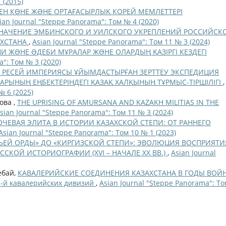
 (2015)
ЕН КӨНЕ ЖƏНЕ ОРТАҒАСЫРЛЫҚ КОРЕЙ МЕМЛЕТТЕРІ
ian Journal "Steppe Panorama": Том № 4 (2020)
ЗНАЧЕНИЕ ЭМБИНСКОГО И УИЛСКОГО УКРЕПЛЕНИЙ РОССИЙСК
АХСТАНА
,
Asian Journal "Steppe Panorama": Том 11 № 3 (2024)
НИ ЖƏНЕ ƏДЕБИ МҰРАЛАР ЖƏНЕ ОЛАРДЫҢ ҚАЗІРГІ КЕЗДЕГІ
a": Том № 3 (2020)
 ҒҒ. РЕСЕЙ ИМПЕРИЯСЫ ҰЙЫМДАСТЫРҒАН ЗЕРТТЕУ ЭКСПЕДИЦИЯ
ЫНЫҢ ЕҢБЕКТЕРІНДЕГІ ҚАЗАҚ ХАЛҚЫНЫҢ ТҰРМЫС-ТІРШІЛІГІ
,
№ 6 (2025)
ова ,
THE UPRISING OF AMURSANA AND KAZAKH MILITIAS IN THE
sian Journal "Steppe Panorama": Том 11 № 3 (2024)
ОЧЕВАЯ ЭЛИТА В ИСТОРИИ КАЗАХСКОЙ СТЕПИ: ОТ РАННЕГО
Asian Journal "Steppe Panorama": Том 10 № 1 (2023)
ЧЬЕЙ ОРДЫ» ДО «КИРГИЗСКОЙ СТЕПИ»: ЭВОЛЮЦИЯ ВОСПРИЯТИ
ССКОЙ ИСТОРИОГРАФИИ (XVI – НАЧАЛЕ XX ВВ.)
,
Asian Journal
ебай,
КАВАЛЕРИЙСКИЕ СОЕДИНЕНИЯ КАЗАХСТАНА В ГОДЫ ВОЙ
05-й кавалерийских дивизий
,
Asian Journal "Steppe Panorama": Т