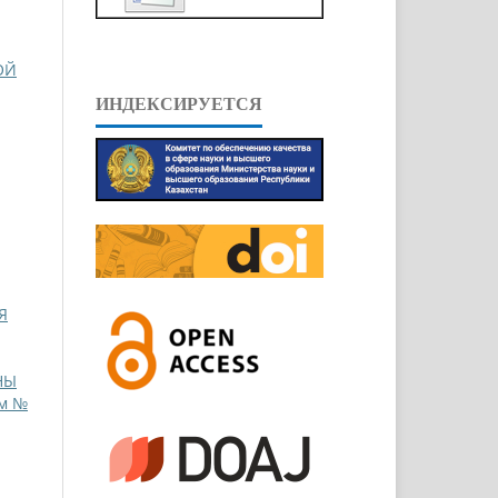
ОЙ
ИНДЕКСИРУЕТСЯ
Я
НЫ
ом №