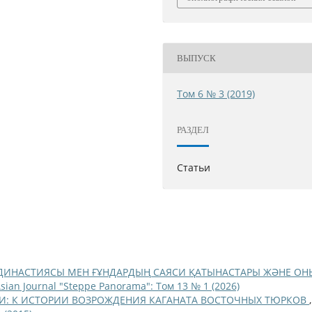
ВЫПУСК
Том 6 № 3 (2019)
РАЗДЕЛ
Статьи
ДИНАСТИЯСЫ МЕН ҒҰНДАРДЫҢ САЯСИ ҚАТЫНАСТАРЫ ЖӘНЕ ОН
sian Journal "Steppe Panorama": Том 13 № 1 (2026)
И: К ИСТОРИИ ВОЗРОЖДЕНИЯ КАГАНАТА ВОСТОЧНЫХ ТЮРКОВ
,