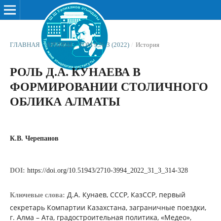
ГЛАВНАЯ
/
АРХИВЫ
/
ТОМ 9 № 3 (2022)
/
История
РОЛЬ Д.А. КУНАЕВА В
ФОРМИРОВАНИИ СТОЛИЧНОГО
ОБЛИКА АЛМАТЫ
К.В. Черепанов
DOI:
https://doi.org/10.51943/2710-3994_2022_31_3_314-328
Д.А. Кунаев, СССР, КазССР, первый
Ключевые слова:
секретарь Компартии Казахстана, заграничные поездки,
г. Алма – Ата, градостроительная политика, «Медео»,