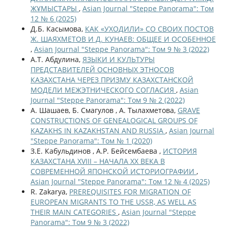
ЖҰМЫСТАРЫ
,
Asian Journal "Steppe Panorama": Том
12 № 6 (2025)
Д.Б. Касымова,
КАК «УХОДИЛИ» СО СВОИХ ПОСТОВ
Ж. ШАЯХМЕТОВ И Д. КУНАЕВ: ОБЩЕЕ И ОСОБЕННОЕ
,
Asian Journal "Steppe Panorama": Том 9 № 3 (2022)
А.Т. Абдулина,
ЯЗЫКИ И КУЛЬТУРЫ
ПРЕДСТАВИТЕЛЕЙ ОСНОВНЫХ ЭТНОСОВ
КАЗАХСТАНА ЧЕРЕЗ ПРИЗМУ КАЗАХСТАНСКОЙ
МОДЕЛИ МЕЖЭТНИЧЕСКОГО СОГЛАСИЯ
,
Asian
Journal "Steppe Panorama": Том 9 № 2 (2022)
А. Шашаев, Б. Смагулов , А. Тылахметова,
GRAVE
CONSTRUCTIONS OF GENEALOGICAL GROUPS OF
KAZAKHS IN KAZAKHSTAN AND RUSSIA
,
Asian Journal
"Steppe Panorama": Том № 1 (2020)
З.Е. Кабульдинов , А.Р. Бейсембаева ,
ИСТОРИЯ
КАЗАХСТАНА XVIII – НАЧАЛА ХХ ВЕКА В
СОВРЕМЕННОЙ ЯПОНСКОЙ ИСТОРИОГРАФИИ
,
Asian Journal "Steppe Panorama": Том 12 № 4 (2025)
R. Zakarya,
PREREQUISITES FOR MIGRATION OF
EUROPEAN MIGRANTS TO THE USSR, AS WELL AS
THEIR MAIN CATEGORIES
,
Asian Journal "Steppe
Panorama": Том 9 № 3 (2022)