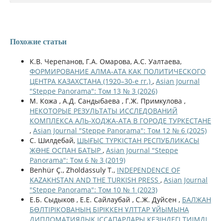
Похожие статьи
К.В. Черепанов, Г.А. Омарова, А.С. Уалтаева,
ФОРМИРОВАНИЕ АЛМА-АТА КАК ПОЛИТИЧЕСКОГО
ЦЕНТРА КАЗАХСТАНА (1920–30-е гг.)
,
Asian Journal
"Steppe Panorama": Том 13 № 3 (2026)
М. Кожа , А.Д. Сандыбаева , Г.Ж. Примкулова ,
НЕКОТОРЫЕ РЕЗУЛЬТАТЫ ИССЛЕДОВАНИЙ
КОМПЛЕКСА АЛЬ-ХОДЖА-АТА В ГОРОДЕ ТУРКЕСТАНЕ
,
Asian Journal "Steppe Panorama": Том 12 № 6 (2025)
С. Шилдебай,
ШЫҒЫС ТҮРКІСТАН РЕСПУБЛИКАСЫ
ЖƏНЕ ОСПАН БАТЫР
,
Asian Journal "Steppe
Panorama": Том 6 № 3 (2019)
Benhür Ç., Zholdassuly T.,
INDEPENDENCE OF
KAZAKHSTAN AND THE TURKISH PRESS
,
Asian Journal
"Steppe Panorama": Том 10 № 1 (2023)
Е.Б. Сыдыков , Е.Е. Сайлаубай , С.Ж. Дуйсен ,
БАЛЖАН
БӨЛТІРІКОВАНЫҢ БІРІККЕН ҰЛТТАР ҰЙЫМЫНА
ДИПЛОМАТИЯЛЫҚ ІССАПАРЛАРЫ КЕЗІНДЕГІ ТИІМДІ