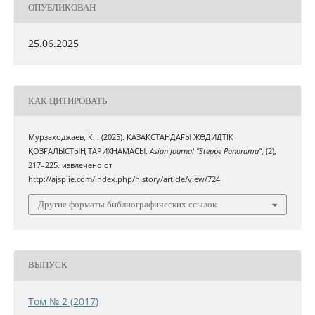
ОПУБЛИКОВАН
25.06.2025
КАК ЦИТИРОВАТЬ
Мурзаходжаев, К. . (2025). ҚАЗАҚСТАНДАҒЫ ЖƏДИДТІК
ҚОЗҒАЛЫСТЫҢ ТАРИХНАМАСЫ.
Asian Journal "Steppe Panorama"
, (2),
217–225. извлечено от
http://ajspiie.com/index.php/history/article/view/724
Другие форматы библиографических ссылок
ВЫПУСК
Том № 2 (2017)