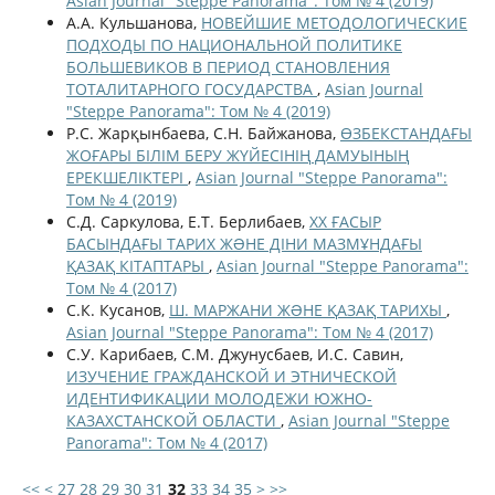
Asian Journal "Steppe Panorama": Том № 4 (2019)
А.А. Кульшанова,
НОВЕЙШИЕ МЕТОДОЛОГИЧЕСКИЕ
ПОДХОДЫ ПО НАЦИОНАЛЬНОЙ ПОЛИТИКЕ
БОЛЬШЕВИКОВ В ПЕРИОД СТАНОВЛЕНИЯ
ТОТАЛИТАРНОГО ГОСУДАРСТВА
,
Asian Journal
"Steppe Panorama": Том № 4 (2019)
Р.С. Жарқынбаева, С.Н. Байжанова,
ӨЗБЕКСТАНДАҒЫ
ЖОҒАРЫ БІЛІМ БЕРУ ЖҮЙЕСІНІҢ ДАМУЫНЫҢ
ЕРЕКШЕЛІКТЕРІ
,
Asian Journal "Steppe Panorama":
Том № 4 (2019)
С.Д. Саркулова, Е.Т. Берлибаев,
ХХ ҒАСЫР
БАСЫНДАҒЫ ТАРИХ ЖƏНЕ ДІНИ МАЗМҰНДАҒЫ
ҚАЗАҚ КІТАПТАРЫ
,
Asian Journal "Steppe Panorama":
Том № 4 (2017)
С.К. Кусанов,
Ш. МАРЖАНИ ЖƏНЕ ҚАЗАҚ ТАРИХЫ
,
Asian Journal "Steppe Panorama": Том № 4 (2017)
С.У. Карибаев, С.М. Джунусбаев, И.С. Савин,
ИЗУЧЕНИЕ ГРАЖДАНСКОЙ И ЭТНИЧЕСКОЙ
ИДЕНТИФИКАЦИИ МОЛОДЕЖИ ЮЖНО-
КАЗАХСТАНСКОЙ ОБЛАСТИ
,
Asian Journal "Steppe
Panorama": Том № 4 (2017)
<<
<
27
28
29
30
31
32
33
34
35
>
>>