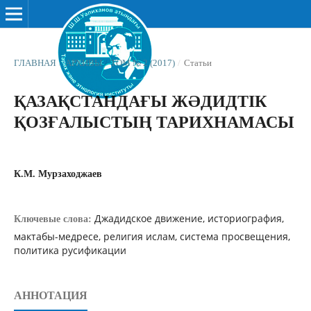
ГЛАВНАЯ
/
АРХИВЫ
/
ТОМ № 2 (2017)
/
Статьи
ҚАЗАҚСТАНДАҒЫ ЖƏДИДТІК
ҚОЗҒАЛЫСТЫҢ ТАРИХНАМАСЫ
К.М. Мурзаходжаев
Джадидское движение, историография,
Ключевые слова:
мактабы-медресе, религия ислам, система просвещения,
политика русификации
АННОТАЦИЯ