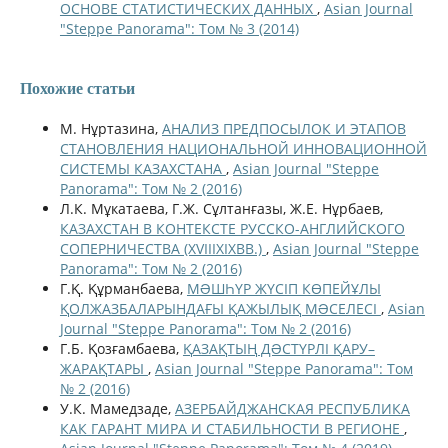
ОСНОВЕ СТАТИСТИЧЕСКИХ ДАННЫХ
,
Asian Journal
"Steppe Panorama": Том № 3 (2014)
Похожие статьи
М. Нұртазина,
АНАЛИЗ ПРЕДПОСЫЛОК И ЭТАПОВ
СТАНОВЛЕНИЯ НАЦИОНАЛЬНОЙ ИННОВАЦИОННОЙ
СИСТЕМЫ КАЗАХСТАНА
,
Asian Journal "Steppe
Panorama": Том № 2 (2016)
Л.К. Мұкатаева, Г.Ж. Сұлтанғазы, Ж.Е. Нұрбаев,
КАЗАХСТАН В КОНТЕКСТЕ РУССКО-АНГЛИЙСКОГО
СОПЕРНИЧЕСТВА (XVIIIXIXВВ.)
,
Asian Journal "Steppe
Panorama": Том № 2 (2016)
Г.Қ. Құрманбаева,
МƏШҺҮР ЖҮСІП КӨПЕЙҰЛЫ
ҚОЛЖАЗБАЛАРЫНДАҒЫ ҚАЖЫЛЫҚ МƏСЕЛЕСІ
,
Asian
Journal "Steppe Panorama": Том № 2 (2016)
Г.Б. Қозғамбаева,
ҚАЗАҚТЫҢ ДƏСТҮРЛІ ҚАРУ–
ЖАРАҚТАРЫ
,
Asian Journal "Steppe Panorama": Том
№ 2 (2016)
У.К. Мамедзаде,
АЗЕРБАЙДЖАНСКАЯ РЕСПУБЛИКА
КАК ГАРАНТ МИРА И СТАБИЛЬНОСТИ В РЕГИОНЕ
,