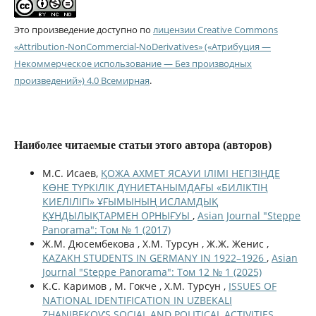
Это произведение доступно по
лицензии Creative Commons
«Attribution-NonCommercial-NoDerivatives» («Атрибуция —
Некоммерческое использование — Без производных
произведений») 4.0 Всемирная
.
Наиболее читаемые статьи этого автора (авторов)
М.С. Исаев,
ҚОЖА АХМЕТ ЯСАУИ ІЛІМІ НЕГІЗІНДЕ
КӨНЕ ТҮРКІЛІК ДҮНИЕТАНЫМДАҒЫ «БИЛІКТІҢ
КИЕЛІЛІГІ» ҰҒЫМЫНЫҢ ИСЛАМДЫҚ
ҚҰНДЫЛЫҚТАРМЕН ОРНЫҒУЫ
,
Asian Journal "Steppe
Panorama": Том № 1 (2017)
Ж.М. Дюсембекова , Х.М. Турсун , Ж.Ж. Женис ,
KAZAKH STUDENTS IN GERMANY IN 1922–1926
,
Asian
Journal "Steppe Panorama": Том 12 № 1 (2025)
К.С. Каримов , М. Гокче , Х.М. Турсун ,
ISSUES OF
NATIONAL IDENTIFICATION IN UZBEKALI
ZHANIBEKOV’S SOCIAL AND POLITICAL ACTIVITIES
,