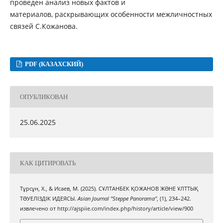
проведен анализ новых фактов и
материалов, раскрывающих особенности межличностных
связей С.Кожанова.
PDF (КАЗАХСКИЙ)
ОПУБЛИКОВАН
25.06.2025
КАК ЦИТИРОВАТЬ
Тұрсұн, Х., & Исаев, М. (2025). СҰЛТАНБЕК ҚОЖАНОВ ЖƏНЕ ҰЛТТЫҚ
ТƏУЕЛІЗДІК ИДЕЯСЫ.
Asian Journal "Steppe Panorama"
, (1), 234–242.
извлечено от http://ajspiie.com/index.php/history/article/view/900