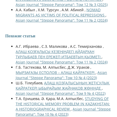
Asian Journal "Steppe Panorama": Том 12 № 3 (2025)
А.А. Кабыл , Х.М. Турсун , А.М. Абикей ,
NOMAD
MIGRANTS AS VICTIMS OF POLITICAL REPRESSIONS
,
Asian Journal "Steppe Panorama": Том 11 № 2 (2024)
Похожие статьи
А.Г. Ибраева , С.З. Маликова , А.С. Темирханова ,
АЛАШ ҚОЗҒАЛЫСЫ КЕЗЕҢІНДЕГІ АЙДАРХАН
ТҰРЛЫБАЕВ ПЕН ЕРЕЖЕП ИТБАЕВТЫҢ ҚЫЗМЕТІ
,
Asian Journal "Steppe Panorama": Том 11 № 2 (2024)
Г.Б. Тастекова, М. Алпысбес, Д.Ж. Ураков ,
МЫРЗАҒАЗЫ ЕСПОЛОВ – АЛАШ ҚАЙРАТКЕРІ
,
Asian
Journal "Steppe Panorama": Том 10 № 4 (2023)
Ш.Б. Тілеубаев,
АЛАШ ҚОЗҒАЛЫСЫНЫҢ ЖЕТІСУЛЫҚ
ҚАЙРАТКЕРІ ЫБЫРАЙЫМ ЖАЙНАҚОВ ЖӨНІНДЕ
,
Asian Journal "Steppe Panorama": Том 9 № 4 (2022)
Т.А. Еришева, Ә. Қара, М.А. Алпысбес,
STUDYING OF
THE HISTORICAL MEMORY PROBLEM IN KAZAKHSTAN:
A HISTORIOGRAPHICAL REVIEW
,
Asian Journal "Steppe
Panorama": Том 10 № 4 (2023)