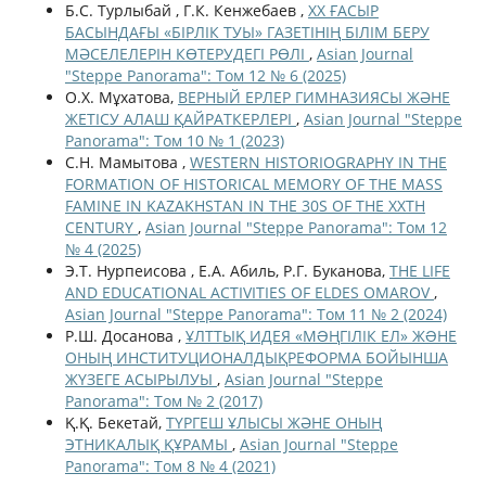
Б.С. Турлыбай , Г.К. Кенжебаев ,
ХХ ҒАСЫР
БАСЫНДАҒЫ «БІРЛІК ТУЫ» ГАЗЕТІНІҢ БІЛІМ БЕРУ
МӘСЕЛЕЛЕРІН КӨТЕРУДЕГІ РӨЛІ
,
Asian Journal
"Steppe Panorama": Том 12 № 6 (2025)
О.Х. Мұхатова,
ВЕРНЫЙ ЕРЛЕР ГИМНАЗИЯСЫ ЖӘНЕ
ЖЕТІСУ АЛАШ ҚАЙРАТКЕРЛЕРІ
,
Asian Journal "Steppe
Panorama": Том 10 № 1 (2023)
С.Н. Мамытова ,
WESTERN HISTORIOGRAPHY IN THE
FORMATION OF HISTORICAL MEMORY OF THE MASS
FAMINE IN KAZAKHSTAN IN THE 30S OF THE XXTH
CENTURY
,
Asian Journal "Steppe Panorama": Том 12
№ 4 (2025)
Э.Т. Нурпеисова , Е.А. Абиль, Р.Г. Буканова,
THE LIFE
AND EDUCATIONAL ACTIVITIES OF ELDES OMAROV
,
Asian Journal "Steppe Panorama": Том 11 № 2 (2024)
Р.Ш. Досанова ,
ҰЛТТЫҚ ИДЕЯ «МƏҢГІЛІК ЕЛ» ЖƏНЕ
ОНЫҢ ИНСТИТУЦИОНАЛДЫҚРЕФОРМА БОЙЫНША
ЖҮЗЕГЕ АСЫРЫЛУЫ
,
Asian Journal "Steppe
Panorama": Том № 2 (2017)
Қ.Қ. Бекетай,
ТҮРГЕШ ҰЛЫСЫ ЖӘНЕ ОНЫҢ
ЭТНИКАЛЫҚ ҚҰРАМЫ
,
Asian Journal "Steppe
Panorama": Том 8 № 4 (2021)