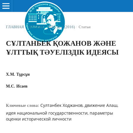
ГЛАВНАЯ
/
АРХИВЫ
/
ТОМ № 1 (2016)
/
Статьи
СҰЛТАНБЕК ҚОЖАНОВ ЖƏНЕ
ҰЛТТЫҚ ТƏУЕЛІЗДІК ИДЕЯСЫ
Х.М. Тұрсұн
М.С. Исаев
Султанбек Ходжанов, движение Алаш,
Ключевые слова:
идея национальной государственности, параметры
оценки исторической личности