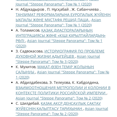
Journal "Steppe Panorama": Том № 1 (2020)
Н. Абдукадыров , П. Нұсқабай , Ж. Сабанчиева ,
ТАНЗИМАТ РЕФОРМАЛАРЫНА ЕУРОПАЛЫҚ ЖҮЙЕНІҢ
ЫҚПАЛЫ ЖƏНЕ МҰСТАФА РЕШИД ПАША
,
Asian
Journal "Steppe Panorama": Том № 1 (2020)
А. Толамисов,
ҚАЗАҚ ДИАСПОРАЛАРЫНЫҢ
ИНТЕГРАЦИЯСЫ ЖƏНЕ «КІШІ ҚҰРЫЛТАЙЛАРДЫҢ»
РӨЛІ
,
Asian Journal "Steppe Panorama": Том № 1
(2020)
З. Садвокасова,
ИСТОРИОГРАФИЯ ПО ПРОБЛЕМЕ
ДУХОВНОЙ ЖИЗНИ АДЫГЕЙЦЕВ
,
Asian Journal
"Steppe Panorama": Том № 3 (2020)
К. Мухитов,
МАҚАТ-ӨЗЕН ТЕМІР ЖОЛЫНЫҢ
САЛЫНУЫ
,
Asian Journal "Steppe Panorama": Том №
1 (2020)
А. Абдилдабекова, Э. Телеуова, К. Кабдолдина,
ВЗАИМООТНОШЕНИЯ МЕТРОПОЛИИ И КОЛОНИИ В
КОНТЕКСТЕ ПОЛИТИКИ РОССИЙСКОЙ ИМПЕРИИ
,
Asian Journal "Steppe Panorama": Том № 2 (2020)
С. Шилдебай,
ҚАЗАҚ АКСР ДЕНСАУЛЫҚ САҚТАУ
ЖҮЙЕСІНІҢ ҚАЛЫПТАСУ ТАРИХЫНАН
,
Asian Journal
"Steppe Panorama": Том № 2 (2020)