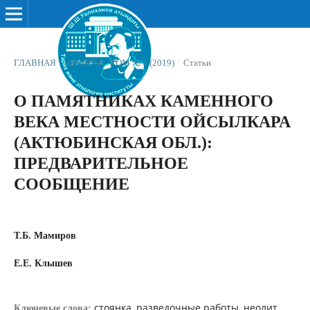
ГЛАВНАЯ
/
АРХИВЫ
/
ТОМ № 4 (2019)
/
Статьи
О ПАМЯТНИКАХ КАМЕННОГО
ВЕКА МЕСТНОСТИ ОЙСЫЛКАРА
(АКТЮБИНСКАЯ ОБЛ.):
ПРЕДВАРИТЕЛЬНОЕ
СООБЩЕНИЕ
Т.Б. Мамиров
Е.Е. Клышев
стоянка, разведочные работы, неолит,
Ключевые слова: