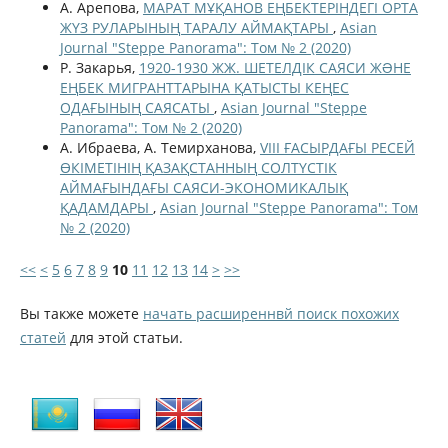
А. Арепова,
МАРАТ МҰҚАНОВ ЕҢБЕКТЕРІНДЕГІ ОРТА
ЖҮЗ РУЛАРЫНЫҢ ТАРАЛУ АЙМАҚТАРЫ
,
Asian
Journal "Steppe Panorama": Том № 2 (2020)
Р. Закарья,
1920-1930 ЖЖ. ШЕТЕЛДІК САЯСИ ЖƏНЕ
ЕҢБЕК МИГРАНТТАРЫНА ҚАТЫСТЫ КЕҢЕС
ОДАҒЫНЫҢ САЯСАТЫ
,
Asian Journal "Steppe
Panorama": Том № 2 (2020)
А. Ибраева, А. Темирханова,
VIII ҒАСЫРДАҒЫ РЕСЕЙ
ӨКІМЕТІНІҢ ҚАЗАҚСТАННЫҢ СОЛТҮСТІК
АЙМАҒЫНДАҒЫ САЯСИ-ЭКОНОМИКАЛЫҚ
ҚАДАМДАРЫ
,
Asian Journal "Steppe Panorama": Том
№ 2 (2020)
<<
<
5
6
7
8
9
10
11
12
13
14
>
>>
Вы также можете
начать расширеннвй поиск похожих
статей
для этой статьи.