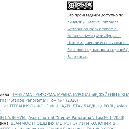
Это произведение доступно по
лицензии Creative Commons
«Attribution-NonCommercial-
NoDerivatives» («Атрибуция —
Некоммерческое использование
Без производных произведений») 
Всемирная
.
чиева ,
ТАНЗИМАТ РЕФОРМАЛАРЫНА ЕУРОПАЛЫҚ ЖҮЙЕНІҢ ЫҚП
urnal "Steppe Panorama": Том № 1 (2020)
 ИНТЕГРАЦИЯСЫ ЖƏНЕ «КІШІ ҚҰРЫЛТАЙЛАРДЫҢ» РӨЛІ
,
Asian
)
ЫҢ САЛЫНУЫ
,
Asian Journal "Steppe Panorama": Том № 1 (2020)
лдина,
ВЗАИМООТНОШЕНИЯ МЕТРОПОЛИИ И КОЛОНИИ В
ИМПЕРИИ
,
Asian Journal "Steppe Panorama": Том № 2 (2020)