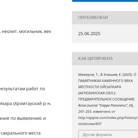
ОПУБЛИКОВАН
 неолит, могильник, век
25.06.2025
КАК ЦИТИРОВАТЬ
Мамиров, Т., & Клышев, Е. (2025). О
ПАМЯТНИКАХ КАМЕННОГО ВЕКА
МЕСТНОСТИ ОЙСЫЛКАРА
езультатам работ по
(АКТЮБИНСКАЯ ОБЛ.):
ПРЕДВАРИТЕЛЬНОЕ СООБЩЕНИЕ.
кара (Хромтауский р-н,
Asian Journal "Steppe Panorama"
, (4),
247–253. извлечено от
вания по выявлению и
http://ajspiie.com/index.php/history/
rticle/view/837
 сакрального места
Другие форматы