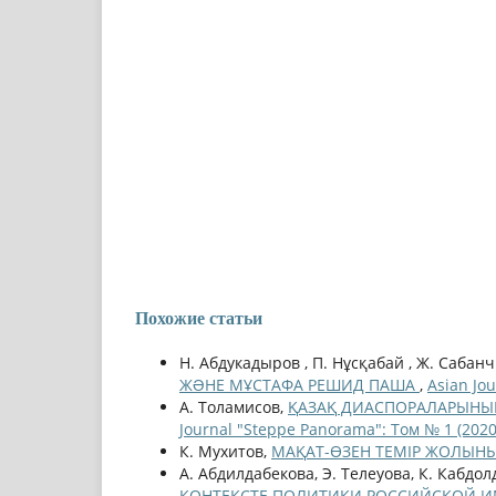
Похожие статьи
Н. Абдукадыров , П. Нұсқабай , Ж. Сабан
ЖƏНЕ МҰСТАФА РЕШИД ПАША
,
Asian Jo
А. Толамисов,
ҚАЗАҚ ДИАСПОРАЛАРЫНЫҢ
Journal "Steppe Panorama": Том № 1 (2020
К. Мухитов,
МАҚАТ-ӨЗЕН ТЕМІР ЖОЛЫН
А. Абдилдабекова, Э. Телеуова, К. Кабдо
КОНТЕКСТЕ ПОЛИТИКИ РОССИЙСКОЙ 