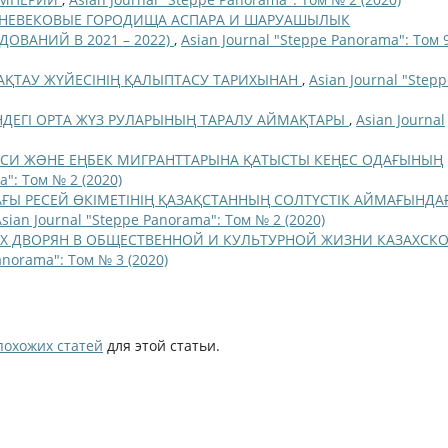
НЕВЕКОВЫЕ ГОРОДИЩА АСПАРА И ШАРУАШЫЛЫК
ОВАНИЙ В 2021 – 2022)
,
Asian Journal "Steppe Panorama": Том 
АҚТАУ ЖҮЙЕСІНІҢ ҚАЛЫПТАСУ ТАРИХЫНАН
,
Asian Journal "Step
НДЕГІ ОРТА ЖҮЗ РУЛАРЫНЫҢ ТАРАЛУ АЙМАҚТАРЫ
,
Asian Journal
АЯСИ ЖƏНЕ ЕҢБЕК МИГРАНТТАРЫНА ҚАТЫСТЫ КЕҢЕС ОДАҒЫНЫҢ
a": Том № 2 (2020)
ДАҒЫ РЕСЕЙ ӨКІМЕТІНІҢ ҚАЗАҚСТАННЫҢ СОЛТҮСТІК АЙМАҒЫНДА
Asian Journal "Steppe Panorama": Том № 2 (2020)
ИХ ДВОРЯН В ОБЩЕСТВЕННОЙ И КУЛЬТУРНОЙ ЖИЗНИ КАЗАХСК
anorama": Том № 3 (2020)
похожих статей
для этой статьи.