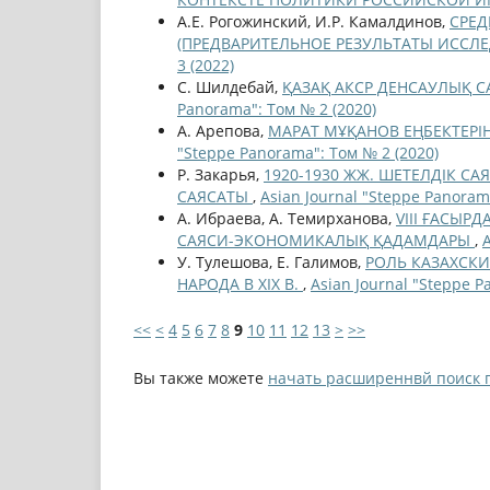
А.Е. Рогожинский, И.Р. Камалдинов,
СРЕД
(ПРЕДВАРИТЕЛЬНОЕ РЕЗУЛЬТАТЫ ИССЛЕД
3 (2022)
С. Шилдебай,
ҚАЗАҚ АКСР ДЕНСАУЛЫҚ С
Panorama": Том № 2 (2020)
А. Арепова,
МАРАТ МҰҚАНОВ ЕҢБЕКТЕРІ
"Steppe Panorama": Том № 2 (2020)
Р. Закарья,
1920-1930 ЖЖ. ШЕТЕЛДІК С
САЯСАТЫ
,
Asian Journal "Steppe Panoram
А. Ибраева, А. Темирханова,
VIII ҒАСЫР
САЯСИ-ЭКОНОМИКАЛЫҚ ҚАДАМДАРЫ
,
У. Тулешова, Е. Галимов,
РОЛЬ КАЗАХСК
НАРОДА В XIX В.
,
Asian Journal "Steppe P
<<
<
4
5
6
7
8
9
10
11
12
13
>
>>
Вы также можете
начать расширеннвй поиск 