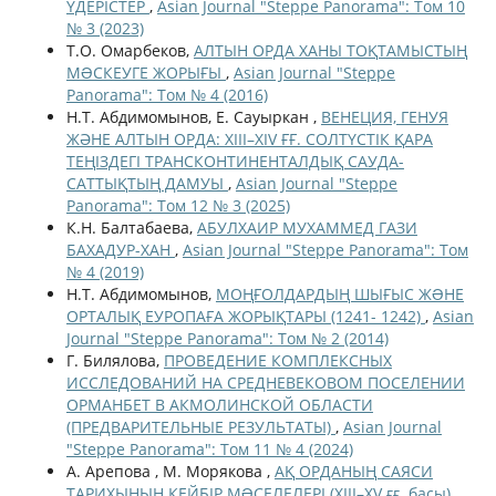
ҮДЕРІСТЕР
,
Asian Journal "Steppe Panorama": Том 10
№ 3 (2023)
Т.О. Омарбеков,
АЛТЫН ОРДА ХАНЫ ТОҚТАМЫСТЫҢ
МƏСКЕУГЕ ЖОРЫҒЫ
,
Asian Journal "Steppe
Panorama": Том № 4 (2016)
Н.Т. Абдимомынов, Е. Сауыркан ,
ВЕНЕЦИЯ, ГЕНУЯ
ЖӘНЕ АЛТЫН ОРДА: XIII–XIV ҒҒ. СОЛТҮСТІК ҚАРА
ТЕҢІЗДЕГІ ТРАНСКОНТИНЕНТАЛДЫҚ САУДА-
САТТЫҚТЫҢ ДАМУЫ
,
Asian Journal "Steppe
Panorama": Том 12 № 3 (2025)
К.Н. Балтабаева,
АБУЛХАИР МУХАММЕД ГАЗИ
БАХАДУР-ХАН
,
Asian Journal "Steppe Panorama": Том
№ 4 (2019)
Н.Т. Абдимомынов,
МОҢҒОЛДАРДЫҢ ШЫҒЫС ЖƏНЕ
ОРТАЛЫҚ ЕУРОПАҒА ЖОРЫҚТАРЫ (1241- 1242)
,
Asian
Journal "Steppe Panorama": Том № 2 (2014)
Г. Билялова,
ПРОВЕДЕНИЕ КОМПЛЕКСНЫХ
ИССЛЕДОВАНИЙ НА СРЕДНЕВЕКОВОМ ПОСЕЛЕНИИ
ОРМАНБЕТ В АКМОЛИНСКОЙ ОБЛАСТИ
(ПРЕДВАРИТЕЛЬНЫЕ РЕЗУЛЬТАТЫ)
,
Asian Journal
"Steppe Panorama": Том 11 № 4 (2024)
А. Арепова , М. Морякова ,
АҚ ОРДАНЫҢ САЯСИ
ТАРИХЫНЫҢ КЕЙБІР МƏСЕЛЕЛЕРІ (XIII–XV ғғ. басы)
,