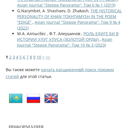
Asian Journal "Steppe Panorama": Том 6 № 1 (2019)
G.Narymbet, A. Shashaev, D. Zhakash,
THE HISTORICAL
PERSONALITY OF KHAN TOKHTAMYSH IN THE POEM
“EDIGE”
,
Asian Journal "Steppe Panorama": Том 9 № 4
(2022)
М.А. Алпысбес , Ф.Т. Алеушинов ,
РОЛЬ ЕДИГЕ БИ В
ИСТОРИИ УЛУГ УЛУСА (ЗОЛОТОЙ ОРДЫ)
,
Asian
Journal "Steppe Panorama": Том 10 № 3 (2023)
1
2
3
4
5
6
7
8
9
10
>
>>
Вы также можете
начать расширеннвй поиск похожих
статей
для этой статьи.
ИНФОРМАЦИЯ