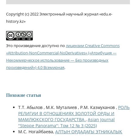
Copyright (c) 2022 Электронный научный журнал «edu.e-
history.kz»
Это произведение доступно по
лицензии Creative Commons
«Attribution-NonCommercial-NoDerivatives» («Атрибуция —
Некоммерческое использование — Без производных
произведений») 4.0 Всемирная
.
Похожие статьи
Т.Т. Абылов , М.К. Муталиев , Р.М. Казмуханов ,
РОЛЬ
РЕЛИГИИ В ОТНОШЕНИЯХ ЗОЛОТОЙ ОРДЫ И
МАМЛЮКСКОГО ГОСУДАРСТВА
,
Asian Journal
"Steppe Panorama": Том 12 № 3 (2025)
М.С. Ногайбаева,
АЛТЫН ОРДАДАҒЫ ЭТНИКАЛЫҚ