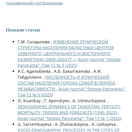
произведений») 4.0 Всемирная
.
Похожие статьи
Г.М. Сыздыкова ,
ИЗМЕНЕНИЕ ЭТНИЧЕСКОЙ
СТРУКТУРЫ НАСЕЛЕНИЯ ОБЛАСТНЫХ ЦЕНТРОВ
СЕВЕРНОГО, ЦЕНТРАЛЬНОГО И ВОСТОЧНОГО
КАЗАХСТАНА (2009–2024 ГГ.)
,
Asian Journal "Steppe
Panorama": Том 12 № 3 (2025)
А.С. Адильбаева , A.Б. Бакытжанова , А.Ж.
Габдуллина ,
ЧИСЛЕННОСТЬ И ЭТНИЧЕСКИЙ
СОСТАВ НАСЕЛЕНИЯ ГОРОДА СЕМЕЙ В ПЕРИОД
НЕЗАВИСИМОСТИ
,
Asian Journal "Steppe Panorama":
Том 12 № 6 (2025)
O. Kuanbay , T. Apendiyev , A. Ushkurbayeva ,
DEMOGRAPHIC DYNAMICS OF TAJIKISTAN: FERTILITY,
MORTALITY, TRENDS AND FORECASTS (1990–2023)
,
Asian Journal "Steppe Panorama": Том 13 № 1 (2026)
G. Sarsembayeva , A. Zhailaubayeva , A. Ualtayeva ,
SOCIO-DEMOGRAPHIC PROCESSES IN THE CITIES OF