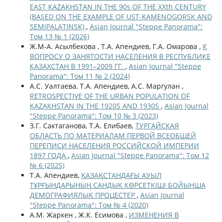
EAST KAZAKHSTAN IN THE 90s OF THE ХХth CENTURY
(BASED ON THE EXAMPLE OF UST-KAMENOGORSK AND
SEMIPALATINSK)
,
Asian Journal "Steppe Panorama":
Том 13 № 1 (2026)
Ж.М-А. Асылбекова , Т.А. Апендиев, Г.А. Омарова ,
К
ВОПРОСУ О ЗАНЯТОСТИ НАСЕЛЕНИЯ В РЕСПУБЛИКЕ
КАЗАХСТАН В 1991–2009 ГГ.
,
Asian Journal "Steppe
Panorama": Том 11 № 2 (2024)
А.С. Уалтаева, Т.А. Апендиев, А.С. Маргулан ,
RETROSPECTIVE OF THE URBAN POPULATION OF
KAZAKHSTAN IN THE 1920S AND 1930S
,
Asian Journal
"Steppe Panorama": Том 10 № 3 (2023)
З.Г. Сактаганова, Т.А. Елибаев,
ТУРГАЙСКАЯ
ОБЛАСТЬ ПО МАТЕРИАЛАМ ПЕРВОЙ ВСЕОБЩЕЙ
ПЕРЕПИСИ НАСЕЛЕНИЯ РОССИЙСКОЙ ИМПЕРИИ
1897 ГОДА
,
Asian Journal "Steppe Panorama": Том 12
№ 6 (2025)
Т.А. Апендиев,
ҚАЗАҚСТАНДАҒЫ АУЫЛ
ТҰРҒЫНДАРЫНЫҢ САНДЫҚ КӨРСЕТКІШІ БОЙЫНША
ДЕМОГРАФИЯЛЫҚ ПРОЦЕСТЕР
,
Asian Journal
"Steppe Panorama": Том № 4 (2020)
А.М. Жаркен , Ж.К. Есимова ,
ИЗМЕНЕНИЯ В