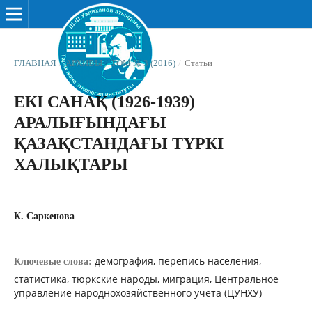
ГЛАВНАЯ
/
АРХИВЫ
/
ТОМ № 3 (2016)
/
Статьи
ЕКІ САНАҚ (1926-1939)
АРАЛЫҒЫНДАҒЫ
ҚАЗАҚСТАНДАҒЫ ТҮРКІ
ХАЛЫҚТАРЫ
К. Саркенова
демография, перепись населения,
Ключевые слова:
статистика, тюркские народы, миграция, Центральное
управление народнохозяйственного учета (ЦУНХУ)