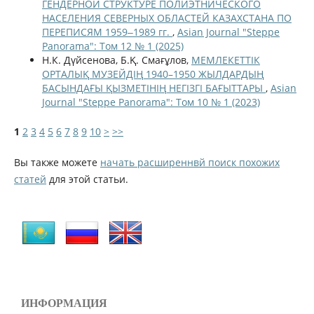
ГЕНДЕРНОЙ СТРУКТУРЕ ПОЛИЭТНИЧЕСКОГО
НАСЕЛЕНИЯ СЕВЕРНЫХ ОБЛАСТЕЙ КАЗАХСТАНА ПО
ПЕРЕПИСЯМ 1959‒1989 гг.
,
Asian Journal "Steppe
Panorama": Том 12 № 1 (2025)
Н.К. Дүйсенова, Б.Қ. Смағұлов,
МЕМЛЕКЕТТІК
ОРТАЛЫҚ МУЗЕЙДІҢ 1940–1950 ЖЫЛДАРДЫҢ
БАСЫНДАҒЫ ҚЫЗМЕТІНІҢ НЕГІЗГІ БАҒЫТТАРЫ
,
Asian
Journal "Steppe Panorama": Том 10 № 1 (2023)
1
2
3
4
5
6
7
8
9
10
>
>>
Вы также можете
начать расширеннвй поиск похожих
статей
для этой статьи.
ИНФОРМАЦИЯ