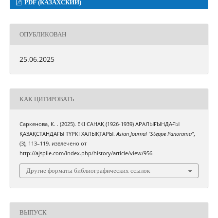
PDF (КАЗАХСКИЙ)
ОПУБЛИКОВАН
25.06.2025
КАК ЦИТИРОВАТЬ
Саркенова, К. . (2025). ЕКІ САНАҚ (1926-1939) АРАЛЫҒЫНДАҒЫ
ҚАЗАҚСТАНДАҒЫ ТҮРКІ ХАЛЫҚТАРЫ.
Asian Journal "Steppe Panorama"
,
(3), 113–119. извлечено от
http://ajspiie.com/index.php/history/article/view/956
Другие форматы библиографических ссылок
ВЫПУСК