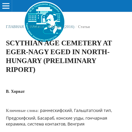
ГЛАВНАЯ
/
АРХИВЫ
/
ТОМ № 3 (2016)
/
Статьи
SCYTHIAN AGE CEMETERY AT
EGER-NAGY EGED IN NORTH-
HUNGARY (PRELIMINARY
RIPORT)
В. Хорват
раннескифский, Гальштатский тип,
Ключевые слова:
Предскифский, Басараб, конские узды, гончарная
керамика, система контактов, Венгрия