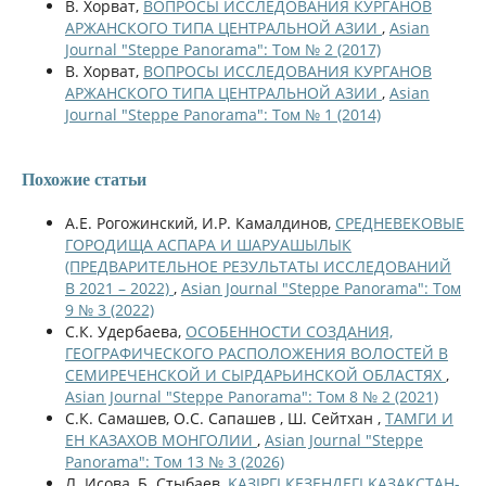
В. Хорват,
ВОПРОСЫ ИССЛЕДОВАНИЯ КУРГАНОВ
АРЖАНСКОГО ТИПА ЦЕНТРАЛЬНОЙ АЗИИ
,
Asian
Journal "Steppe Panorama": Том № 2 (2017)
В. Хорват,
ВОПРОСЫ ИССЛЕДОВАНИЯ КУРГАНОВ
АРЖАНСКОГО ТИПА ЦЕНТРАЛЬНОЙ АЗИИ
,
Asian
Journal "Steppe Panorama": Том № 1 (2014)
Похожие статьи
А.Е. Рогожинский, И.Р. Камалдинов,
СРЕДНЕВЕКОВЫЕ
ГОРОДИЩА АСПАРА И ШАРУАШЫЛЫК
(ПРЕДВАРИТЕЛЬНОЕ РЕЗУЛЬТАТЫ ИССЛЕДОВАНИЙ
В 2021 – 2022)
,
Asian Journal "Steppe Panorama": Том
9 № 3 (2022)
С.К. Удербаева,
ОСОБЕННОСТИ СОЗДАНИЯ,
ГЕОГРАФИЧЕСКОГО РАСПОЛОЖЕНИЯ ВОЛОСТЕЙ В
СЕМИРЕЧЕНСКОЙ И СЫРДАРЬИНСКОЙ ОБЛАСТЯХ
,
Asian Journal "Steppe Panorama": Том 8 № 2 (2021)
С.К. Самашев, О.С. Сапашев , Ш. Сейтхан ,
ТАМГИ И
ЕН КАЗАХОВ МОНГОЛИИ
,
Asian Journal "Steppe
Panorama": Том 13 № 3 (2026)
Л. Исова, Б. Стыбаев,
ҚАЗІРГІ КЕЗЕҢДЕГІ ҚАЗАҚСТАН-