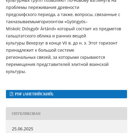
культурных групп позволяют по-новому взглянуть на
проблемы переживания древности
предскифского периода, а также, вопросы, связанные с
такназываемымгоризонтом «Gyöngyös–
Miskolc Diósgyőr Ártánd» который состоит из предметов
гальштатского облика и ранних вещей
культуры Векерзуг в конце VII в. до н. э. Этот горизонт
принадлежит к большой системе
региональных связей, за которыми скрываются
перемещения представителей элитной воинской
культуры.
PDF (АНГЛИЙСКИЙ)
ОПУБЛИКОВАН
25.06.2025