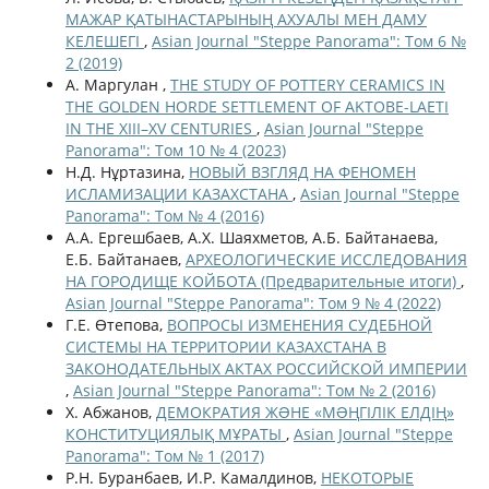
МАЖАР ҚАТЫНАСТАРЫНЫҢ АХУАЛЫ МЕН ДАМУ
КЕЛЕШЕГІ
,
Asian Journal "Steppe Panorama": Том 6 №
2 (2019)
А. Маргулан ,
THE STUDY OF POTTERY CERAMICS IN
THE GOLDEN HORDE SETTLEMENT OF AKTOBE-LAETI
IN THE XIII–XV CENTURIES
,
Asian Journal "Steppe
Panorama": Том 10 № 4 (2023)
Н.Д. Нұртазина,
НОВЫЙ ВЗГЛЯД НА ФЕНОМЕН
ИСЛАМИЗАЦИИ КАЗАХСТАНА
,
Asian Journal "Steppe
Panorama": Том № 4 (2016)
А.А. Ергешбаев, А.Х. Шаяхметов, А.Б. Байтанаева,
Е.Б. Байтанаев,
АРХЕОЛОГИЧЕСКИЕ ИССЛЕДОВАНИЯ
НА ГОРОДИЩЕ КОЙБОТА (Предварительные итоги)
,
Asian Journal "Steppe Panorama": Том 9 № 4 (2022)
Г.Е. Өтепова,
ВОПРОСЫ ИЗМЕНЕНИЯ СУДЕБНОЙ
СИСТЕМЫ НА ТЕРРИТОРИИ КАЗАХСТАНА В
ЗАКОНОДАТЕЛЬНЫХ АКТАХ РОССИЙСКОЙ ИМПЕРИИ
,
Asian Journal "Steppe Panorama": Том № 2 (2016)
Х. Абжанов,
ДЕМОКРАТИЯ ЖƏНЕ «МƏҢГІЛІК ЕЛДІҢ»
КОНСТИТУЦИЯЛЫҚ МҰРАТЫ
,
Asian Journal "Steppe
Panorama": Том № 1 (2017)
Р.Н. Буранбаев, И.Р. Камалдинов,
НЕКОТОРЫЕ