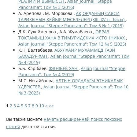
РЕАЛИИ И ВЫМЫСЕЛ
,
Asian Journal "Steppe
Panorama": Том № 3 (2016)
А. Арепова , М. Морякова ,
АҚ ОРДАНЫҢ САЯСИ
ТАРИХЫНЫҢ КЕЙБІР МƏСЕЛЕЛЕРІ (XIII–XV ғғ. басы)
,
Asian Journal "Steppe Panorama": Том 6 № 1 (2019)
Д.К. Сулейменова , А.А. Жумабаева ,
ОБРАЗ
ТОКТАМЫШ ХАНА В ТИМУРИДСКИХ ИСТОЧНИКАХ
,
Asian Journal "Steppe Panorama": Том 12 № 5 (2025)
К.Н. Балтабаева,
АБУЛХАИР МУХАММЕД ГАЗИ
БАХАДУР-ХАН
,
Asian Journal "Steppe Panorama": Том
№ 4 (2019)
Б.Б. Кәрібаев,
ЖƏНІБЕК ХАН
,
Asian Journal "Steppe
Panorama": Том № 4 (2019)
М.С. Ногайбаева,
АЛТЫН ОРДАДАҒЫ ЭТНИКАЛЫҚ
ҮДЕРІСТЕР
,
Asian Journal "Steppe Panorama": Том 10
№ 3 (2023)
1
2
3
4
5
6
7
8
9
10
>
>>
Вы также можете
начать расширеннвй поиск похожих
статей
для этой статьи.