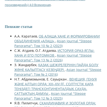
произведений») 4.0 Всемирная
.
Похожие статьи
А.А. Каратаев,
ОБ АЛАША ХАНЕ И ФОРМИРОВАНИИ
ОБЪЕДИНЕНИЯ «АЛАШ»
,
Asian Journal "Steppe
Panorama": Том 10 № 2 (2023)
С.Ж. Атдаев, О.Г. Атдаева,
ИСТОРИЯ ОРАЗ-ЯГЛЫ-
ХАНА И ЕГО ПОТОМКОВ
,
Asian Journal "Steppe
Panorama": Том 13 № 2 (2026)
З. Жандарбек,
ҚАЗАҚ ШЕЖІРЕЛЕРІНІҢ ПАЙДА БОЛУ
ЖƏНЕ ҚАЛЫПТАСУ КЕЗЕҢДЕРІ
,
Asian Journal "Steppe
Panorama": Том № 2 (2016)
Н.Т. Абдимомынов, Е. Сауыркан ,
ВЕНЕЦИЯ, ГЕНУЯ
ЖӘНЕ АЛТЫН ОРДА: XIII–XIV ҒҒ. СОЛТҮСТІК ҚАРА
ТЕҢІЗДЕГІ ТРАНСКОНТИНЕНТАЛДЫҚ САУДА-
САТТЫҚТЫҢ ДАМУЫ
,
Asian Journal "Steppe
Panorama": Том 12 № 3 (2025)
Я.В. Пилипчук,
СКАНДИНАВИЯ И ЗОЛОТАЯ ОРДА: