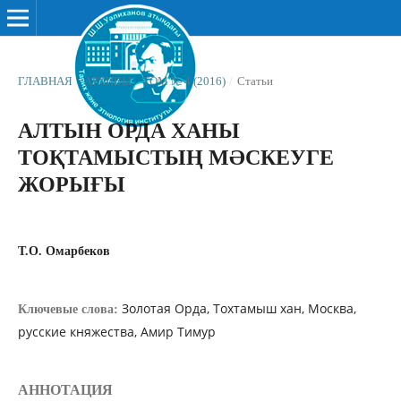
ГЛАВНАЯ
/
АРХИВЫ
/
ТОМ № 4 (2016)
/
Статьи
АЛТЫН ОРДА ХАНЫ
ТОҚТАМЫСТЫҢ МƏСКЕУГЕ
ЖОРЫҒЫ
Т.О. Омарбеков
Золотая Орда, Тохтамыш хан, Москва,
Ключевые слова:
русские княжества, Амир Тимур
АННОТАЦИЯ