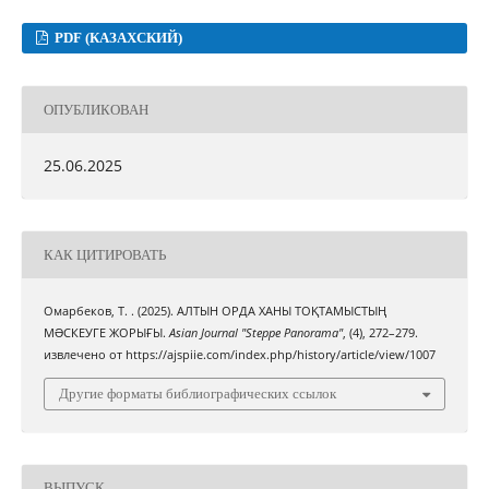
PDF (КАЗАХСКИЙ)
ОПУБЛИКОВАН
25.06.2025
КАК ЦИТИРОВАТЬ
Омарбеков, Т. . (2025). АЛТЫН ОРДА ХАНЫ ТОҚТАМЫСТЫҢ
МƏСКЕУГЕ ЖОРЫҒЫ.
Asian Journal "Steppe Panorama"
, (4), 272–279.
извлечено от https://ajspiie.com/index.php/history/article/view/1007
Другие форматы библиографических ссылок
ВЫПУСК