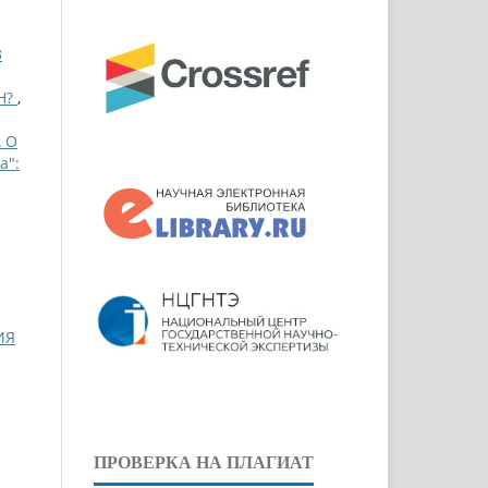
3
Н?
,
 О
a":
ИЯ
ПРОВЕРКА НА ПЛАГИАТ