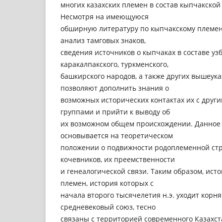
многих казахских племен в состав кыпчакско
Несмотря на имеющуюся
обширную литературу по кыпчакскому племе
анализ тамговых знаков,
сведения источников о кыпчаках в составе узб
каракалпакского, туркменского,
башкирского народов, а также других вышеук
позволяют дополнить знания о
возможных исторических контактах их с друг
группами и прийти к выводу об
их возможном общем происхождении. Данное
основывается на теоретическом
положении о подвижности родоплеменной стр
кочевников, их преемственности
и генеалогической связи. Таким образом, ист
племен, история которых с
начала второго тысячелетия н.э. уходит корн
средневековый союз, тесно
связаны с территорией современного Казахст