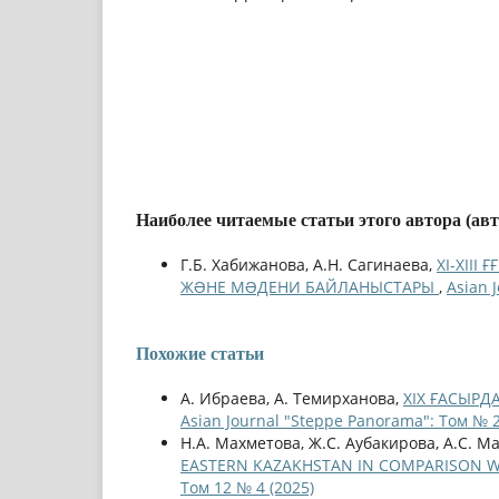
Наиболее читаемые статьи этого автора (ав
Г.Б. Хабижанова, А.Н. Сагинаева,
ХІ-ХІІ
ЖƏНЕ МƏДЕНИ БАЙЛАНЫСТАРЫ
,
Asian 
Похожие статьи
А. Ибраева, А. Темирханова,
ХІХ ҒАСЫР
Asian Journal "Steppe Panorama": Том № 2
Н.А. Махметова, Ж.С. Аубакирова, А.С. М
EASTERN KAZAKHSTAN IN COMPARISON W
Том 12 № 4 (2025)