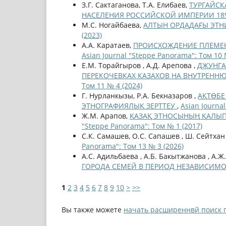
З.Г. Сактаганова, Т.А. Елибаев,
ТУРГАЙСК
НАСЕЛЕНИЯ РОССИЙСКОЙ ИМПЕРИИ 18
М.С. Ногайбаева,
АЛТЫН ОРДАДАҒЫ ЭТН
(2023)
А.А. Каратаев,
ПРОИСХОЖДЕНИЕ ПЛЕМЕН
Asian Journal "Steppe Panorama": Том 10 
Е.М. Торайгыров , А.Д. Арепова ,
ДЖУНГА
ПЕРЕКОЧЕВКАХ КАЗАХОВ НА ВНУТРЕННЮ
Том 11 № 4 (2024)
Г. Нурланкызы, Р.А. Бекназаров ,
АҚТӨБЕ
ЭТНОГРАФИЯЛЫҚ ЗЕРТТЕУ
,
Asian Journa
Ж.М. Арапов,
ҚАЗАҚ ЭТНОСЫНЫҢ ҚАЛЫ
"Steppe Panorama": Том № 1 (2017)
С.К. Самашев, О.С. Сапашев , Ш. Сейтхан
Panorama": Том 13 № 3 (2026)
А.С. Адильбаева , A.Б. Бакытжанова , А.Ж
ГОРОДА СЕМЕЙ В ПЕРИОД НЕЗАВИСИМ
1
2
3
4
5
6
7
8
9
10
>
>>
Вы также можете
начать расширеннвй поиск 