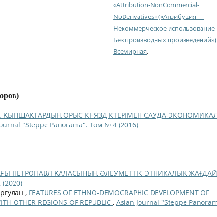
«Attribution-NonCommercial-
NoDerivatives» («Атрибуция —
Некоммерческое использование
Без производных произведений») 
Всемирная
.
торов)
І ҒҒ. ҚЫПШАҚТАРДЫҢ ОРЫС КНЯЗДІКТЕРІМЕН САУДА-ЭКОНОМИКА
Journal "Steppe Panorama": Том № 4 (2016)
ДАҒЫ ПЕТРОПАВЛ ҚАЛАСЫНЫҢ ƏЛЕУМЕТТІК-ЭТНИКАЛЫҚ ЖАҒДА
 (2020)
аргулан ,
FEATURES OF ETHNO-DEMOGRAPHIC DEVELOPMENT OF
ITH OTHER REGIONS OF REPUBLIC
,
Asian Journal "Steppe Panoram