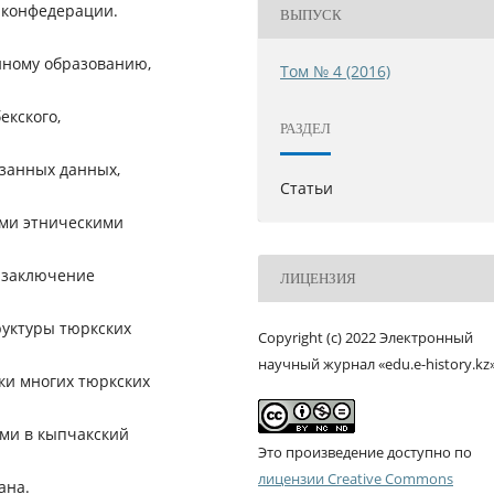
й конфедерации.
ВЫПУСК
нному образованию,
Том № 4 (2016)
екского,
РАЗДЕЛ
азанных данных,
Статьи
ими этническими
 заключение
ЛИЦЕНЗИЯ
уктуры тюркских
Copyright (c) 2022 Электронный
научный журнал «edu.e-history.kz
оки многих тюркских
ями в кыпчакский
Это произведение доступно по
лицензии Creative Commons
ана.