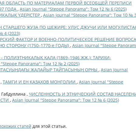
АЯ ОБЛАСТЬ ПО МАТЕРИАЛАМ ПЕРВОЙ ВСЕОБЩЕЙ ПЕРЕПИСИ
97 ГОДА
,
Asian Journal "Steppe Panorama": Том 12 № 6 (2025)
ИКАЛЫҚ ҮДЕРІСТЕР
,
Asian Journal "Steppe Panorama": Том 10 № 
 СТАРШЕГО ЖУЗА ПО ШЕЖИРЕ: УЛУС ДЖУЧИ ИЛИ МОГУЛИСТА
№ 4 (2023)
РСКИЙ ФАКТОР И ВОЕННО-ПОЛИТИЧЕСКОЕ РЕШЕНИЕ ВОПРОСА
Ю СТОРОНУ (1750–1770-е ГОДЫ)
,
Asian Journal "Steppe Panoram
 – ПОЛИЭТНИКАЛЫҚ ҚАЛА (1869–1946 ЖЖ.): ТАРИХИ-
l "Steppe Panorama": Том 12 № 2 (2025)
ПТАСУЫНДАҒЫ ЖАЛАЙЫР ТАЙПАСЫНЫҢ ОРНЫ
,
Asian Journal
 ,
ТАМГИ И ЕН КАЗАХОВ МОНГОЛИИ
,
Asian Journal "Steppe
. Габдуллина ,
ЧИСЛЕННОСТЬ И ЭТНИЧЕСКИЙ СОСТАВ НАСЕЛЕН
ОСТИ
,
Asian Journal "Steppe Panorama": Том 12 № 6 (2025)
похожих статей
для этой статьи.