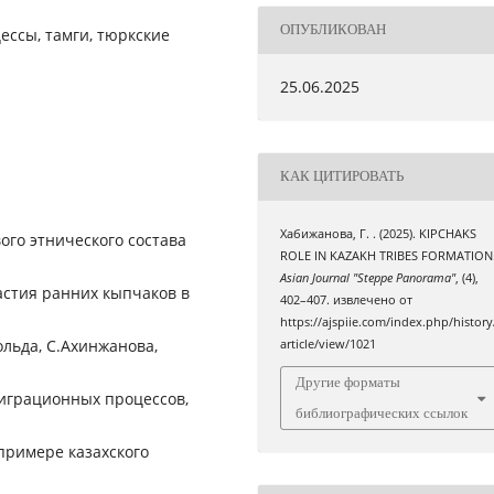
ОПУБЛИКОВАН
ссы, тамги, тюркские
25.06.2025
КАК ЦИТИРОВАТЬ
Хабижанова, Г. . (2025). KIPCHAKS
ого этнического состава
ROLE IN KAZAKH TRIBES FORMATION
Asian Journal "Steppe Panorama"
, (4),
стия ранних кыпчаков в
402–407. извлечено от
https://ajspiie.com/index.php/history
ольда, С.Ахинжанова,
article/view/1021
Другие форматы
миграционных процессов,
библиографических ссылок
примере казахского