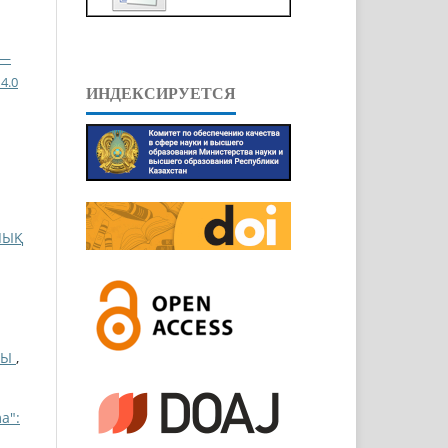
 —
4.0
ИНДЕКСИРУЕТСЯ
ЛЫҚ
ЙЫ
,
a":