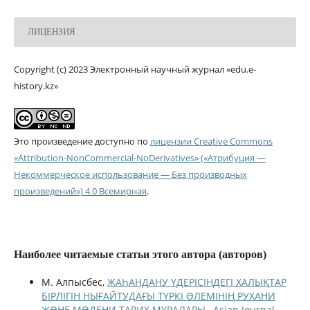
ЛИЦЕНЗИЯ
Copyright (c) 2023 Электронный научный журнал «edu.e-
history.kz»
Это произведение доступно по
лицензии Creative Commons
«Attribution-NonCommercial-NoDerivatives» («Атрибуция —
Некоммерческое использование — Без производных
произведений») 4.0 Всемирная
.
Наиболее читаемые статьи этого автора (авторов)
М. Алпысбес,
ЖАҺАНДАНУ ҮДЕРІСІНДЕГІ ХАЛЫҚТАР
БІРЛІГІН НЫҒАЙТУДАҒЫ ТҮРКІ ƏЛЕМІНІҢ РУХАНИ
ЖƏНЕ МƏДЕНИ ТАРИХ МҰРАЛАРЫ
,
Asian Journal