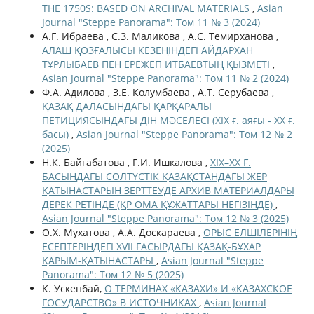
THE 1750S: BASED ON ARCHIVAL MATERIALS
,
Asian
Journal "Steppe Panorama": Том 11 № 3 (2024)
А.Г. Ибраева , С.З. Маликова , А.С. Темирханова ,
АЛАШ ҚОЗҒАЛЫСЫ КЕЗЕҢІНДЕГІ АЙДАРХАН
ТҰРЛЫБАЕВ ПЕН ЕРЕЖЕП ИТБАЕВТЫҢ ҚЫЗМЕТІ
,
Asian Journal "Steppe Panorama": Том 11 № 2 (2024)
Ф.А. Адилова , З.Е. Колумбаева , А.Т. Серубаева ,
ҚАЗАҚ ДАЛАСЫНДАҒЫ ҚАРҚАРАЛЫ
ПЕТИЦИЯСЫНДАҒЫ ДІН МӘСЕЛЕСІ (ХІХ ғ. аяғы - ХХ ғ.
басы)
,
Asian Journal "Steppe Panorama": Том 12 № 2
(2025)
Н.К. Байгабатова , Г.И. Ишкалова ,
ХІХ–ХХ Ғ.
БАСЫНДАҒЫ СОЛТҮСТІК ҚАЗАҚСТАНДАҒЫ ЖЕР
ҚАТЫНАСТАРЫН ЗЕРТТЕУДЕ АРХИВ МАТЕРИАЛДАРЫ
ДЕРЕК РЕТІНДЕ (ҚР ОМА ҚҰЖАТТАРЫ НЕГІЗІНДЕ)
,
Asian Journal "Steppe Panorama": Том 12 № 3 (2025)
О.Х. Мухатова , А.А. Доскараева ,
ОРЫС ЕЛШІЛЕРІНІҢ
ЕСЕПТЕРІНДЕГІ XVII ҒАСЫРДАҒЫ ҚАЗАҚ-БҰХАР
ҚАРЫМ-ҚАТЫНАСТАРЫ
,
Asian Journal "Steppe
Panorama": Том 12 № 5 (2025)
К. Ускенбай,
О ТЕРМИНАХ «КАЗАХИ» И «КАЗАХСКОЕ
ГОСУДАРСТВО» В ИСТОЧНИКАХ
,
Asian Journal