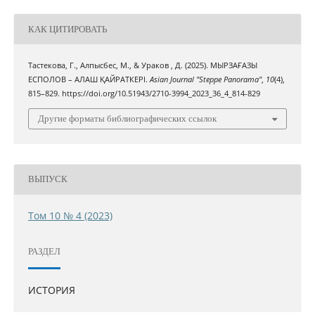
КАК ЦИТИРОВАТЬ
Тастекова, Г., Алпысбес, М., & Ураков , Д. (2025). МЫРЗАҒАЗЫ
ЕСПОЛОВ – АЛАШ ҚАЙРАТКЕРІ.
Asian Journal "Steppe Panorama"
,
10
(4),
815–829. https://doi.org/10.51943/2710-3994_2023_36_4_814-829
Другие форматы библиографических ссылок
ВЫПУСК
Том 10 № 4 (2023)
РАЗДЕЛ
ИСТОРИЯ