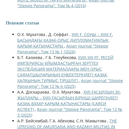
"Steppe Panorama": Том № 4 (2016)
Похожие статьи
О.Х. Мұхатова , Д. Сеффат ,
XVII Ғ. СОҢЫ – XVIII Ғ.
БАСЫНДАҒЫ ҚАЗАҚ-ОРЫС ДИПЛОМАТИЯЛЫҚ
ҚАРЫМ-ҚАТЫНАСТАРЫ
,
Asian Journal "Steppe
Panorama": Том 13 № 1 (2026)
Б.Т. Калиева , Г.Б. Тлеубекова,
ХVІІІ-ХІХ ҒҒ. РЕСЕЙ
ИМПЕРИЯСЫ ҰЙЫМДАСТЫРҒАН ЗЕРТТЕУ
ЭКСПЕДИЦИЯ МАТЕРИАЛДАРЫ МЕН ОРЫС
САЯХАТШЫЛАРЫНЫҢ ЕҢБЕКТЕРІНДЕГІ ҚАЗАҚ
ХАЛҚЫНЫҢ ТҰРМЫС-ТІРШІЛІГІ
,
Asian Journal "Steppe
Panorama": Том 12 № 6 (2025)
А.А. Доскараева , О.Х. Мухатова ,
XVII ҒАСЫРДЫҢ 30-
ЖЫЛДАРЫ – XVIIІ ҒАСЫРДЫҢ БІРІНШІ ШИРЕГІНДЕГІ
ҚАЗАҚ-БҰХАР ҚАРЫМ-ҚАТЫНАСТАРЫ (САЯСИ
АСПЕКТ)
,
Asian Journal "Steppe Panorama": Том 12 №
3 (2025)
А.Р. Бейсембай, Г.А. Абенова, С.Н. Мамытова ,
THE
UPRISING OF AMURSANA AND KAZAKH MILITIAS IN