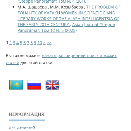
"Steppe Panorama": Том № 4 (2016)
М.А. Шашаева , М.М. Козыбаева ,
THE PROBLEM OF
EQUALITY OF KAZAKH WOMEN IN SCIENTIFIC AND
LITERARY WORKS OF THE ALASH INTELLIGENTSIA OF
THE EARLY 20TH CENTURY
,
Asian Journal "Steppe
Panorama": Том 12 № 5 (2025)
1
2
3
4
5
6
7
8
9
10
>
>>
Вы также можете
начать расширеннвй поиск похожих
статей
для этой статьи.
ИНФОРМАЦИЯ
Для читателей