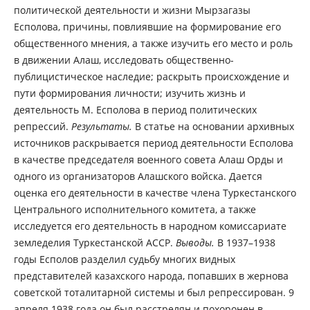
политической деятельности и жизни Мырзагазы
Есполова, причины, повлиявшие на формирование его
общественного мнения, а также изучить его место и роль
в движении Алаш, исследовать общественно-
публицистическое наследие; раскрыть происхождение и
пути формирования личности; изучить жизнь и
деятельность М. Есполова в период политических
репрессий.
Результаты.
В статье на основании архивных
источников раскрывается период деятельности Есполова
в качестве председателя военного совета Алаш Орды и
одного из организаторов Алашского войска. Дается
оценка его деятельности в качестве члена Туркестанского
Центрального исполнительного комитета, а также
исследуется его деятельность в народном комиссариате
земледелия Туркестанской АССР.
Выводы.
В 1937–1938
годы Есполов разделил судьбу многих видных
представителей казахского народа, попавших в жернова
советской тоталитарной системы и был репрессирован. 9
апреля 1938 года он был расстрелян и похоронен в