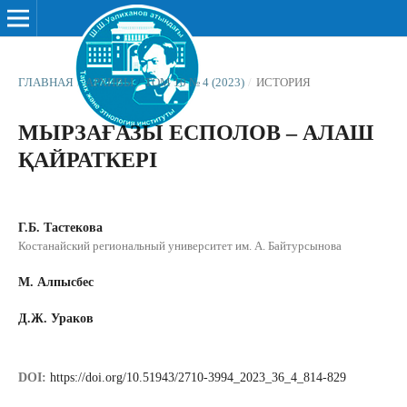
ГЛАВНАЯ
/
АРХИВЫ
/
ТОМ 10 № 4 (2023)
/
ИСТОРИЯ
МЫРЗАҒАЗЫ ЕСПОЛОВ – АЛАШ
ҚАЙРАТКЕРІ
Г.Б. Тастекова
Костанайский региональный университет им. А. Байтурсынова
М. Алпысбес
Д.Ж. Ураков
DOI:
https://doi.org/10.51943/2710-3994_2023_36_4_814-829