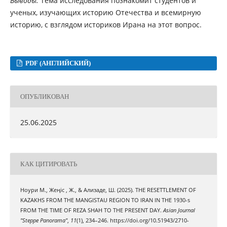
Выводы.
Тема исследования познакомит студентов и
ученых, изучающих историю Отечества и всемирную
историю, с взглядом историков Ирана на этот вопрос.
PDF (АНГЛИЙСКИЙ)
ОПУБЛИКОВАН
25.06.2025
КАК ЦИТИРОВАТЬ
Ноури M., Жеңіс , Ж., & Ализаде, Ш. (2025). THE RESETTLEMENT OF
KAZAKHS FROM THE MANGISTAU REGION TO IRAN IN THE 1930-s
FROM THE TIME OF REZA SHAH TO THE PRESENT DAY.
Asian Journal
"Steppe Panorama"
,
11
(1), 234–246. https://doi.org/10.51943/2710-