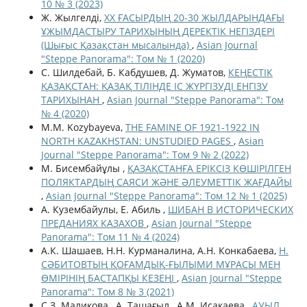
10 № 3 (2023)
Ж. Жылгелді,
ХХ ҒАСЫРДЫҢ 20-30 ЖЫЛДАРЫНДАҒЫ
ҰЖЫМДАСТЫРУ ТАРИХЫНЫҢ ДЕРЕКТІК НЕГІЗДЕРІ
(Шығыс Қазақстан мысалында)
,
Asian Journal
"Steppe Panorama": Том № 1 (2020)
С. Шилдебай, Б. Кабдушев, Д. Жуматов,
КЕҢЕСТІК
ҚАЗАҚСТАН: ҚАЗАҚ ТІЛІНДЕ ІС ЖҮРГІЗУДІ ЕНГІЗУ
ТАРИХЫНАН
,
Asian Journal "Steppe Panorama": Том
№ 4 (2020)
M.M. Kozybayeva,
THE FAMINE OF 1921-1922 IN
NORTH KAZAKHSTAN: UNSTUDIED PAGES
,
Asian
Journal "Steppe Panorama": Том 9 № 2 (2022)
М. Бисембайұлы ,
ҚАЗАҚСТАНҒА ЕРІКСІЗ КӨШІРІЛГЕН
ПОЛЯКТАРДЫҢ САЯСИ ЖӘНЕ ӘЛЕУМЕТТІК ЖАҒДАЙЫ
,
Asian Journal "Steppe Panorama": Том 12 № 1 (2025)
А. Кузембайулы, Е. Абиль ,
ШИБАН В ИСТОРИЧЕСКИХ
ПРЕДАНИЯХ КАЗАХОВ
,
Asian Journal "Steppe
Panorama": Том 11 № 4 (2024)
А.К. Шашаев, Н.Н. Курманалина, А.Н. Конкабаева,
Н.
СӘБИТОВТЫҢ ҚОҒАМДЫҚ-ҒЫЛЫМИ МҰРАСЫ МЕН
ӨМІРІНІҢ БАСТАПҚЫ КЕЗЕҢІ
,
Asian Journal "Steppe
Panorama": Том 8 № 3 (2021)
С.З. Маликова , А. Ташағыл , А.М. Исакаева ,
АУЫЛ