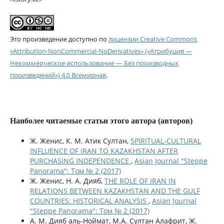
Это произведение доступно по
лицензии Creative Commons
«Attribution-NonCommercial-NoDerivatives» («Атрибуция —
Некоммерческое использование — Без производных
произведений») 4.0 Всемирная
.
Наиболее читаемые статьи этого автора (авторов)
Ж. Женис, К. М. Атик Султан,
SPIRITUAL-CULTURAL
INFLUENCE OF IRAN TO KAZAKHSTAN AFTER
PURCHASING INDEPENDENCE
,
Asian Journal "Steppe
Panorama": Том № 2 (2017)
Ж. Женис, Н. А. Дияб,
THE ROLE OF IRAN IN
RELATIONS BETWEEN KAZAKHSTAN AND THE GULF
COUNTRIES: HISTORICAL ANALYSIS
,
Asian Journal
"Steppe Panorama": Том № 2 (2017)
А. М. Дияб аль-Ноймат, М.А. Султан Алафрит, Ж.