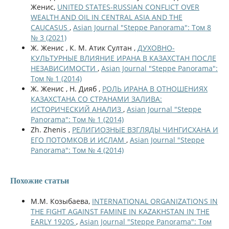
Женис,
UNITED STATES-RUSSIAN CONFLICT OVER
WEALTH AND OIL IN CENTRAL ASIA AND THE
CAUCASUS
,
Asian Journal "Steppe Panorama": Том 8
№ 3 (2021)
Ж. Женис , К. М. Атик Султан ,
ДУХОВНО-
КУЛЬТУРНЫЕ ВЛИЯНИЕ ИРАНА В КАЗАХСТАН ПОСЛЕ
НЕЗАВИСИМОСТИ
,
Asian Journal "Steppe Panorama":
Том № 1 (2014)
Ж. Женис , Н. Дияб ,
РОЛЬ ИРАНА В ОТНОШЕНИЯХ
КАЗАХСТАНА СО СТРАНАМИ ЗАЛИВА:
ИСТОРИЧЕСКИЙ АНАЛИЗ
,
Asian Journal "Steppe
Panorama": Том № 1 (2014)
Zh. Zhenis ,
РЕЛИГИОЗНЫЕ ВЗГЛЯДЫ ЧИНГИСХАНА И
ЕГО ПОТОМКОВ И ИСЛАМ
,
Asian Journal "Steppe
Panorama": Том № 4 (2014)
Похожие статьи
М.М. Козыбаева,
INTERNATIONAL ORGANIZATIONS IN
THE FIGHT AGAINST FAMINE IN KAZAKHSTAN IN THE
EARLY 1920S
,
Asian Journal "Steppe Panorama": Том