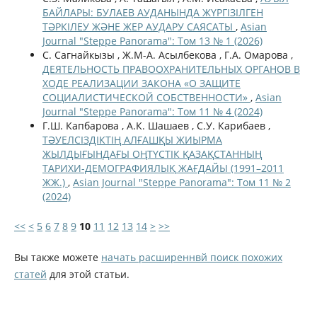
БАЙЛАРЫ: БУЛАЕВ АУДАНЫНДА ЖҮРГІЗІЛГЕН
ТӘРКІЛЕУ ЖӘНЕ ЖЕР АУДАРУ САЯСАТЫ
,
Asian
Journal "Steppe Panorama": Том 13 № 1 (2026)
С. Сагнайкызы , Ж.М-А. Асылбекова , Г.А. Омарова ,
ДЕЯТЕЛЬНОСТЬ ПРАВООХРАНИТЕЛЬНЫХ ОРГАНОВ В
ХОДЕ РЕАЛИЗАЦИИ ЗАКОНА «О ЗАЩИТЕ
СОЦИАЛИСТИЧЕСКОЙ СОБСТВЕННОСТИ»
,
Asian
Journal "Steppe Panorama": Том 11 № 4 (2024)
Г.Ш. Капбарова , А.К. Шашаев , С.У. Карибаев ,
ТӘУЕЛСІЗДІКТІҢ АЛҒАШҚЫ ЖИЫРМА
ЖЫЛДЫҒЫНДАҒЫ ОҢТҮСТІК ҚАЗАҚСТАННЫҢ
ТАРИХИ-ДЕМОГРАФИЯЛЫҚ ЖАҒДАЙЫ (1991–2011
ЖЖ.)
,
Asian Journal "Steppe Panorama": Том 11 № 2
(2024)
<<
<
5
6
7
8
9
10
11
12
13
14
>
>>
Вы также можете
начать расширеннвй поиск похожих
статей
для этой статьи.