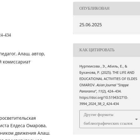
ОПУБЛИКОВАН
25.06.2025
24-434
КАК ЦИТИРОВАТЬ
едагог, Алаш, автор,
й комиссариат
Нурпеисова , Э., Абиль, Е., &
Буканова, Р. (2025). THE LIFE AND
EDUCATIONAL ACTIVITIES OF ELDES
OMAROV.
Asian Journal "Steppe
Panorama"
,
11
(2), 424–434.
https://doi.org/10.51943/2710-
3994_2024_38_2_424-434
Другие форматы
просветительская
библиографических ссылок
иста Елдеса Омарова,
тником движения Алаш.