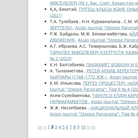
МƏСЕЛЕЛЕРІ (ХХ ғ. бас. Солт. Қазақстан 
Қ.Қ. Бекетай,
ТҮРГЕШ ҰЛЫСЫ ЖӘНЕ ОНЫ
(2021)
Т.А. Тулебаев , Н.Н. Курманалина , С.М. 
ЗЕРТТЕЛУІ
,
Asian Journal "Steppe Panora
Р.Ж. Байдалы, М.Ж. Бекмагамбетова,
АЙД
ДВИЖЕНИЯ
,
Asian Journal "Steppe Panor
А.Г. Ибраева, А.С. Темирханова, Б.Ж. Ка
ТӘРКІЛЕУ МӘСЕЛЕЛЕРІ (СОЛТҮСТІК ҚАЗ
№ 2 (2023)
К.Н. Балтабаева,
ПИДАХМЕТ БОБКИН И 
А. Тылахметова ,
РЕСЕЙ АРХИВ ДЕРЕКТЕ
ҚЫРЛАРЫ (1748–1772 ЖЖ.)
,
Asian Journal
К.М. Ильясова,
ТЕРГЕУ ПРОЦЕСТЕРІ: «АЛ
Journal "Steppe Panorama": Том 9 № 4 (20
Асем Сүлейменова,
ТӘУЕЛСІЗ ЕЛДІҢ ҚАР
НҰРМАҒАМБЕТОВ
,
Asian Journal "Steppe
Ж.Ж. Несипбаева ,
«НАЦИОНАЛЬНЫЙ АР
Asian Journal "Steppe Panorama": Том № 4
<<
<
1
2
3
4
5
6
7
8
9
10
>
>>