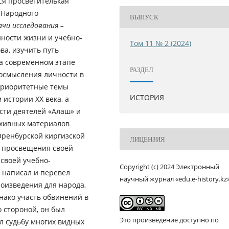
ся просветителькая
 Народного
ВЫПУСК
ачи исследования –
нности жизни и учебно-
Том 11 № 2 (2024)
ва, изучить путь
а современном этапе
РАЗДЕЛ
осмысления личности в
приоритетные темы
ИСТОРИЯ
истории ХХ века, а
сти деятелей «Алаш» и
рхивных материалов
 Оренбурской киргизской
ЛИЦЕНЗИЯ
у просвещения своей
 своей учебно-
Copyright (c) 2024 Электронный
, написал и перевел
научный журнал «edu.e-history.kz
роизведения для народа,
нако участь обвинений в
 стороной, он был
Это произведение доступно по
л судьбу многих видных