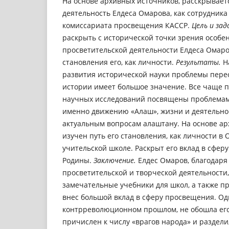
На основе архивных источников, расскрывает
деятельность Елдеса Омарова, как сотрудника
комиссариата просвещения КАССР.
Цель и зад
раскрыть с исторической точки зрения особе
просветительской деятельности Елдеса Омаро
становления его, как личности.
Результаты.
Н
развития исторической науки проблемы пере
истории имеет большое значение. Все чаще 
научных исследований посвящены проблемам 
именно движению «Алаш», жизни и деятельно
актуальным вопросам алаштану. На основе а
изучен путь его становления, как личности в
учительской школе. Раскрыт его вклад в сфер
Родины.
Заключение.
Елдес Омаров, благодаря
просветительской и творческой деятельности
замечательные учебники для школ, а также п
внес большой вклад в сферу просвещения. Од
контрреволюционном прошлом, не обошла его
причислен к числу «врагов народа» и раздели