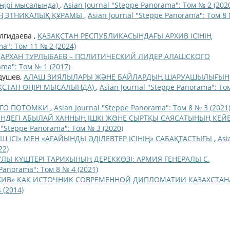
өңірі мысалында)
,
Asian Journal "Steppe Panorama": Том № 2 (202
Ң ЭТНИКАЛЫҚ ҚҰРАМЫ
,
Asian Journal "Steppe Panorama": Том 8
Илгидаева ,
ҚАЗАҚСТАН РЕСПУБЛИКАСЫНДАҒЫ АРХИВ ІСІНІҢ
ma": Том 11 № 2 (2024)
АРХАН ТУРЛЫБАЕВ – ПОЛИТИЧЕСКИЙ ЛИДЕР АЛАШСКОГО
ama": Том № 1 (2017)
бдушев,
АЛАШ ЗИЯЛЫЛАРЫ ЖӘНЕ БАЙЛАРДЫҢ ШАРУАШЫЛЫҒЫН
АҚСТАН ӨҢІРІ МЫСАЛЫНДА)
,
Asian Journal "Steppe Panorama": То
ЕГО ПОТОМКИ
,
Asian Journal "Steppe Panorama": Том 8 № 3 (2021
РІНДЕГІ АБЫЛАЙ ХАННЫҢ ІШКІ ЖƏНЕ СЫРТҚЫ САЯСАТЫНЫҢ КЕЙБ
 "Steppe Panorama": Том № 3 (2020)
АШ ІСІ» МЕН «АҒАЙЫНДЫ ӘДІЛЕВТЕР ІСІНІҢ» САБАҚТАСТЫҒЫ
,
Asi
22)
УЛЫ КҮШТЕРІ ТАРИХЫНЫҢ ДЕРЕККӨЗІ: АРМИЯ ГЕНЕРАЛЫ С.
 Panorama": Том 8 № 4 (2021)
ХИВ» КАК ИСТОЧНИК СОВРЕМЕННОЙ ДИПЛОМАТИИ КАЗАХСТА
 (2014)