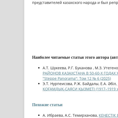
представителей казахского народа и был реп
Наиболее читаемые статьи этого автора (ав
А.Т. Шукеева, Р.Г. Буканова , М.З. Утеген
РАЙОНОВ КАЗАХСТАНА В 50-60-Х ГОДАХ
"Steppe Panorama": Том 12 № 6 (2025)
Э.Т. Нурпеисова, Р.Ж. Байдалы, Е.А. Әбіл,
ҚОҒАМДЫҚ-САЯСИ ҚЫЗМЕТІ (1917–1919 
Похожие статьи
А. Ибраева, А.С. Темирханова,
КЕҢЕСТІК