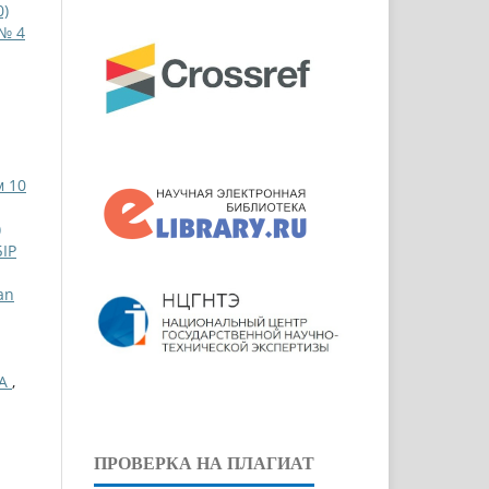
0)
 № 4
м 10
)
ІР
an
НА
,
ПРОВЕРКА НА ПЛАГИАТ