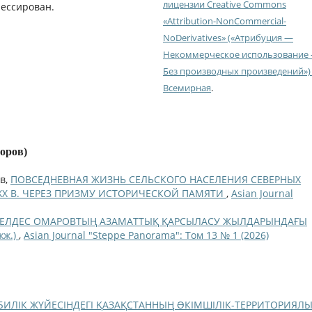
лицензии Creative Commons
рессирован.
«Attribution-NonCommercial-
NoDerivatives» («Атрибуция —
Некоммерческое использование
Без производных произведений») 
Всемирная
.
торов)
ов,
ПОВСЕДНЕВНАЯ ЖИЗНЬ СЕЛЬСКОГО НАСЕЛЕНИЯ СЕВЕРНЫХ
 ХХ В. ЧЕРЕЗ ПРИЗМУ ИСТОРИЧЕСКОЙ ПАМЯТИ
,
Asian Journal
ЕЛДЕС ОМАРОВТЫҢ АЗАМАТТЫҚ ҚАРСЫЛАСУ ЖЫЛДАРЫНДАҒЫ
жж.)
,
Asian Journal "Steppe Panorama": Том 13 № 1 (2026)
 БИЛІК ЖҮЙЕСІНДЕГІ ҚАЗАҚСТАННЫҢ ƏКІМШІЛІК-ТЕРРИТОРИЯЛ