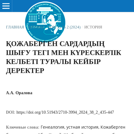
ГЛАВНАЯ
/
АРХИВЫ
/
ТОМ 11 № 2 (2024)
/
ИСТОРИЯ
ҚОЖАБЕРГЕН САРДАРДЫҢ
ШЫҒУ ТЕГІ МЕН КҮРЕСКЕРЛІК
КЕЛБЕТІ ТУРАЛЫ КЕЙБІР
ДЕРЕКТЕР
А.А. Оралова
DOI:
https://doi.org/10.51943/2710-3994_2024_38_2_435-447
Генеалогия, устная история, Кожаберген
Ключевые слова: