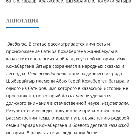
батыр, сардар, Абак-Керей, Шыбарайгыр, потомки батыра
АННОТАЦИЯ
Введение.
В статье рассматривается личность и
происхождение батыра Кожабергена Жанибекулы в
казахских генеалогиях и образцах устной истории. Имя
Кожабергена батыра сохранился в народных сказках и
легендах.
Цель исследования
. происходившего из рода
Шыбарайгыр племени Абак-Керей Кожаберген батыра, и
одного из батыров, имя которого в казахской истории не
прославлено, но который
до сих пор не
уделяется
должного внимания в отечественной науке.
Результаты
.
Результаты и выводы, полученные при комплексном
рассмотрении темы, открыли путь к выяснению родовой
семьи сардара Кожабергана и боевого деятеля казахской
истории. В результате исследования были