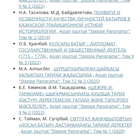
9 № 2 (2022)
Н.А. Тасилова, М.Д. Байдавлетова,
ПОДВИГИ И
ОСОБЕННОСТИ КАЧЕСТВА ЛИЧНОСТЕЙ БАТЫРОВ В
КАЗАХСКОЙ ТРАДИЦИОННОЙ УСТНОЙ
ИСТОРИОЛОГИИ
,
Asian Journal "Steppe Panorama":
Том № 2 (2014)
О.Б. Қуанбай,
КУЛСАРЫ БАТЫР – ДИПЛОМАТ,
ГОСУДАРСТВЕННЫЙ И ОБЩЕСТВЕННЫЙ ДЕЯТЕЛЬ
(1715 – 1776)
,
Asian Journal "Steppe Panorama": Том 9
№ 3 (2022)
М.А. Алпысбес ,
ШҮРШІТҚЫРЫЛҒАН ШАЙҚАСЫ
ХАЛЫҚТЫҢ ТАРИХИ ЖАДЫСЫНДА
,
Asian Journal
"Steppe Panorama": Том 12 № 2 (2025)
Б.Е. Көмеков, Ә.М. Ташқараева,
«ШЕЖІРЕ-И-
ТАРАКИМЕ» ШЫҒАРМАСЫНДАҒЫ АУЫЗША ТАРИХ
ДӘСТҮРІ: ДЕРЕКТЕМЕЛІК ТАЛДАУ ЖӘНЕ ТӘПСІРЛЕУ
МӘСЕЛЕЛЕРІ
,
Asian Journal "Steppe Panorama": Том
9 № 2 (2022)
С. Тайман, М. Сүгірбай,
СƏТТІҒҰЛ ЖАНҒАБЫЛОВТЫҢ
«ДОСАН БАТЫР» ДАСТАНЫНДАҒЫ ТАРИХИ ДЕРЕКТЕР
,
Asian Journal "Steppe Panorama": Том № 1 (2020)