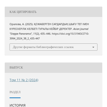
КАК ЦИТИРОВАТЬ
Оралова, А. (2025). ҚОЖАБЕРГЕН САРДАРДЫҢ ШЫҒУ ТЕГІ МЕН
КҮРЕСКЕРЛІК КЕЛБЕТІ ТУРАЛЫ КЕЙБІР ДЕРЕКТЕР.
Asian Journal
"Steppe Panorama"
,
11
(2), 435–446. https://doi.org/10.51943/2710-
3994_2024_38_2_435-447
Другие форматы библиографических ссылок
ВЫПУСК
Том 11 № 2 (2024)
РАЗДЕЛ
ИСТОРИЯ