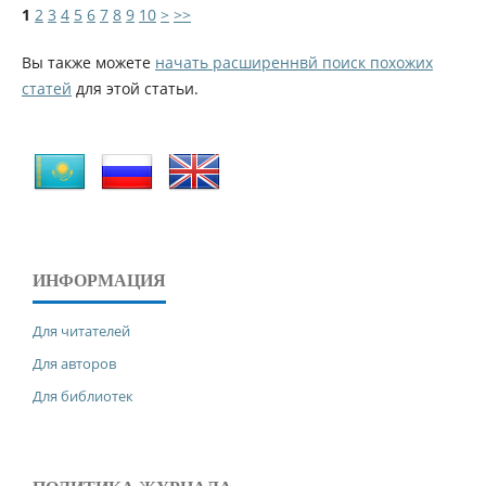
1
2
3
4
5
6
7
8
9
10
>
>>
Вы также можете
начать расширеннвй поиск похожих
статей
для этой статьи.
ИНФОРМАЦИЯ
Для читателей
Для авторов
Для библиотек