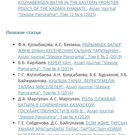
KOZHABERGEN BATYR IN THE EASTERN FRONTIER
POLICY OF THE KAZAKH KHANATE
,
Asian Journal
"Steppe Panorama": Том 12 № 6 (2025)
Похожие статьи
Ф.А. Қозыбақова, A.С. Бекмаш,
РАЙЫМБЕК БАТЫР
ЖƏНЕ ОНЫҢ КЕСЕНЕСІНІҢ САЛЫНУ ТАРИХЫНАН
,
Asian Journal "Steppe Panorama": Том 6 № 2 (2019)
Б.Б. Кәрібаев,
КЕРЕЙ ХАН
,
Asian Journal "Steppe
Panorama": Том № 4 (2019)
Г.С. Жүгенбаева, А.Н. Қоңқабаева, Б.Б. Бұрханов, З.Б.
Байжұманова,
АУЫЗША ТАРИХ: ДЕРЕКТЕМЕЛІК
ТАЛДАУ МƏСЕЛЕЛЕРІ
,
Asian Journal "Steppe
Panorama": Том № 3 (2016)
Д.А. Маргулан, А.С. Маргулан,
РОЛЬ ОЛЖАБАЙ
БАТЫРА В СОХРАНЕНИИ КАЗАХСКОЙ
ГОСУДАРСТВЕННОСТИ В XVIII В.
,
Asian Journal
"Steppe Panorama": Том № 4 (2020)
Г.Е. Сабденова, Д.С. Байгунаков,
ЕСІМ ЖӘНЕ ТҰРСЫН
ХАНДАР АРАСЫНДАҒЫ ТАЛАС-ТАРТЫСТЫҢ КЕЙБІР
МӘСЕЛЕЛЕРІ
,
Asian Journal "Steppe Panorama": Том