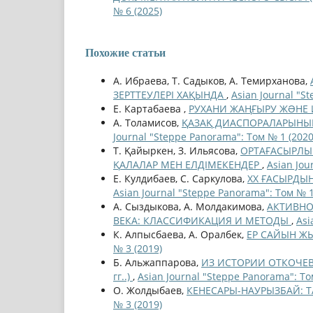
№ 6 (2025)
Похожие статьи
А. Ибраева, Т. Садыков, А. Темирханова,
ЗЕРТТЕУЛЕРІ ХАҚЫНДА
,
Asian Journal "S
Е. Картабаева ,
РУХАНИ ЖАҢҒЫРУ ЖƏНЕ 
А. Толамисов,
ҚАЗАҚ ДИАСПОРАЛАРЫНЫҢ
Journal "Steppe Panorama": Том № 1 (2020
Т. Қайыркен, З. Ильясова,
ОРТАҒАСЫРЛЫҚ
ҚАЛАЛАР МЕН ЕЛДІМЕКЕНДЕР
,
Asian Jou
Е. Кулдибаев, С. Саркулова,
ХХ ҒАСЫРДЫ
Asian Journal "Steppe Panorama": Том № 1
А. Сыздыкова, А. Молдакимова,
АКТИВНО
ВЕКА: КЛАССИФИКАЦИЯ И МЕТОДЫ
,
Asi
К. Алпысбаева, А. Оралбек,
ЕР САЙЫН Ж
№ 3 (2019)
Б. Альжаппарова,
ИЗ ИСТОРИИ ОТКОЧЕВО
гг..)
,
Asian Journal "Steppe Panorama": То
О. Жолдыбаев,
КЕНЕСАРЫ-НАУРЫЗБАЙ: 
№ 3 (2019)