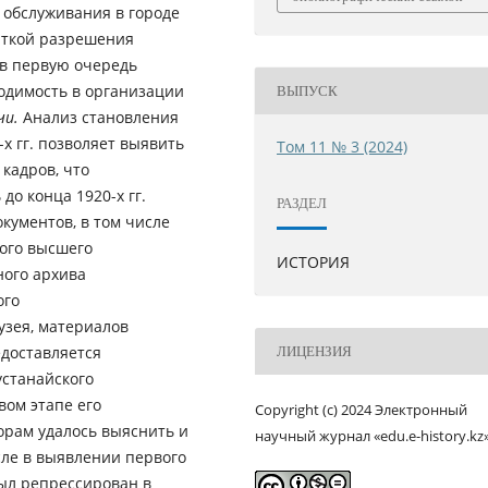
 обслуживания в городе
пыткой разрешения
 в первую очередь
одимость в организации
ВЫПУСК
чи.
Анализ становления
х гг. позволяет выявить
Том 11 № 3 (2024)
кадров, что
до конца 1920-х гг.
РАЗДЕЛ
кументов, в том числе
ого высшего
ИСТОРИЯ
ного архива
ого
 материалов
доставляется
ЛИЦЕНЗИЯ
устанайского
вом этапе его
Copyright (c) 2024 Электронный
торам удалось выяснить и
научный журнал «edu.e-history.kz
сле в выявлении первого
был репрессирован в