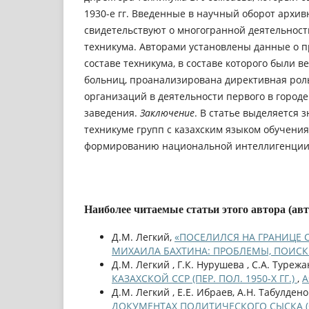
1930-е гг. Введенные в научный оборот архи
свидетельствуют о многогранной деятельност
техникума. Авторами установлены данные о 
составе техникума, в составе которого были 
больниц, проанализирована директивная рол
организаций в деятельности первого в город
заведения.
Заключение
. В статье выделяется 
техникуме групп с казахским языком обучения
формированию национальной интеллигенции
Наиболее читаемые статьи этого автора (ав
Д.М. Легкий,
«ПОСЕЛИЛСЯ НА ГРАНИЦЕ С
МИХАИЛА БАХТИНА: ПРОБЛЕМЫ, ПОИС
Д.М. Легкий , Г.К. Нурушева , С.А. Турежа
КАЗАХСКОЙ ССР (ПЕР. ПОЛ. 1950-Х ГГ.)
,
A
Д.М. Легкий , Е.Е. Ибраев, А.Н. Табулдено
ДОКУМЕНТАХ ПОЛИТИЧЕСКОГО СЫСКА (ОР