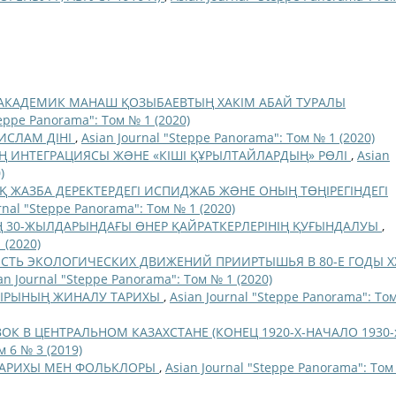
АКАДЕМИК МАНАШ ҚОЗЫБАЕВТЫҢ ХАКІМ АБАЙ ТУРАЛЫ
teppe Panorama": Том № 1 (2020)
ИСЛАМ ДІНІ
,
Asian Journal "Steppe Panorama": Том № 1 (2020)
 ИНТЕГРАЦИЯСЫ ЖƏНЕ «КІШІ ҚҰРЫЛТАЙЛАРДЫҢ» РӨЛІ
,
Asian
)
 ЖАЗБА ДЕРЕКТЕРДЕГІ ИСПИДЖАБ ЖƏНЕ ОНЫҢ ТӨҢІРЕГІНДЕГІ
rnal "Steppe Panorama": Том № 1 (2020)
Ң 30-ЖЫЛДАРЫНДАҒЫ ӨНЕР ҚАЙРАТКЕРЛЕРІНІҢ ҚУҒЫНДАЛУЫ
,
 (2020)
СТЬ ЭКОЛОГИЧЕСКИХ ДВИЖЕНИЙ ПРИИРТЫШЬЯ В 80-Е ГОДЫ Х
an Journal "Steppe Panorama": Том № 1 (2020)
ЫРЫНЫҢ ЖИНАЛУ ТАРИХЫ
,
Asian Journal "Steppe Panorama": Том
К В ЦЕНТРАЛЬНОМ КАЗАХСТАНЕ (КОНЕЦ 1920-Х-НАЧАЛО 1930-
м 6 № 3 (2019)
ТАРИХЫ МЕН ФОЛЬКЛОРЫ
,
Asian Journal "Steppe Panorama": Том