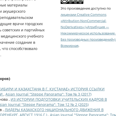
вные материалы
Это произведение доступно по
и акушерского
лицензии Creative Commons
преподавательском
«Attribution-NonCommercial-
ведущие врачи городских
NoDerivatives» («Атрибуция —
ь советских и партийных
Некоммерческое использование
е медицинского учебного
Без производных произведений») 
значение создание в
Всемирная
.
, что способствовало
.
торов)
ИБИРИ И КАЗАХСТАНА В Г. КУСТАНАЕ» ИСТОРИЯ ССЫЛКИ
КИ
,
Asian Journal "Steppe Panorama": Том № 3 (2017)
нова ,
ИЗ ИСТОРИИ ПОДГОТОВКИ УЧИТЕЛЬСКИХ КАДРОВ В
sian Journal "Steppe Panorama": Том 12 № 2 (2025)
в ,
ЛИДЕРЫ КАЗАХСКОГО НАЦИОНАЛЬНОГО ДВИЖЕНИЯ В
ЕНБУРГ, АВГУСТ 1916 Г.)
,
Asian Journal "Steppe Panorama": То