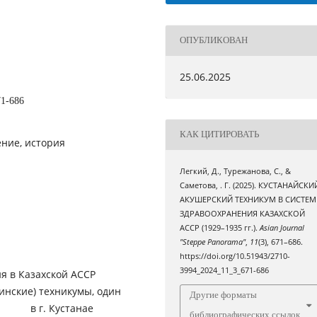
ОПУБЛИКОВАН
25.06.2025
71-686
КАК ЦИТИРОВАТЬ
ение, история
Легкий, Д., Турежанова, С., &
Саметова, . Г. (2025). КУСТАНАЙСКИ
АКУШЕРСКИЙ ТЕХНИКУМ В СИСТЕМ
ЗДРАВООХРАНЕНИЯ КАЗАХСКОЙ
АССР (1929–1935 гг.).
Asian Journal
"Steppe Panorama"
,
11
(3), 671–686.
https://doi.org/10.51943/2710-
3994_2024_11_3_671-686
я в Казахской АССР
инские) техникумы, один
Другие форматы
в г. Кустанае
библиографических ссылок