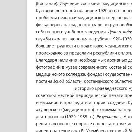
(Костанае). Изучение состояния медицинского
Кустанае во второй половине 1920-х гг. с по
проблемы нехватки медицинского персонала,
фельдшеров, наглядно показало острую необх
собственного учебного заведения.
Цел
и и
зада
службы охраны здоровья на рубеже 1920–1930-
большие трудности в подготовке медицинских 
происходило за пределами республики вплоть 
Благодаря наличию необходимых архивных до
фотографий в музее современного Костанайск
медицинского колледжа, фондах Государствен
Костанайской области, Костанайского областн
историко-краеведческого музея,
советской местной периодической печати пре
возможность проследить историю создания К
акушерского (медицинского) техникума на пер
деятельности (1929–1935 гг.).
Результаты
. Ав
решить основные спорные вопросы, в том чи
директора техникума В. Усембаева, который 