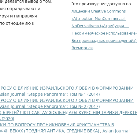
и делается вывод о том,
Это произведение доступно по
иля оправдывают и
лицензии Creative Commons
ируя и направляя
«Attribution-NonCommercial-
 по отношению к
NoDerivatives» («Атрибуция —
Некоммерческое использование
Без производных произведений») 
Всемирная
.
ПРОСУ О ВЛИЯНИЕ ИЗРАИЛЬСКОГО ЛОББИ В ФОРМИРОВАНИИ
Asian Journal "Steppe Panorama": Том № 1 (2014)
ПРОСУ О ВЛИЯНИЕ ИЗРАИЛЬСКОГО ЛОББИ В ФОРМИРОВАНИИ
Asian Journal "Steppe Panorama": Том № 2 (2017)
 БІРЕГЕЙЛІКТІ САҚТАУ ЖОЛЫНДАҒЫ КҮРЕСІНІҢ ТАРИХИ ДЕРЕКТ
 (2020)
КИ ПО ВОПРОСУ ПРОНИКНОВЕНИЯ ХРИСТИАНСТВА В
-XII ВЕКАХ (ПОЗДНЯЯ АНТИКА, СРЕДНИЕ ВЕКА)
,
Asian Journal