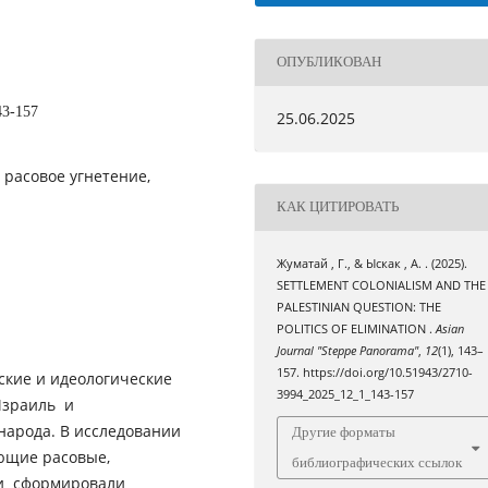
ОПУБЛИКОВАН
43-157
25.06.2025
 расовое угнетение,
КАК ЦИТИРОВАТЬ
Жуматай , Г., & Ыскак , А. . (2025).
SETTLEMENT COLONIALISM AND THE
PALESTINIAN QUESTION: THE
POLITICS OF ELIMINATION .
Asian
Journal "Steppe Panorama"
,
12
(1), 143–
157. https://doi.org/10.51943/2710-
ские и идеологические
3994_2025_12_1_143-157
Израиль и
народа. В исследовании
Другие форматы
ающие расовые,
библиографических ссылок
ии сформировали