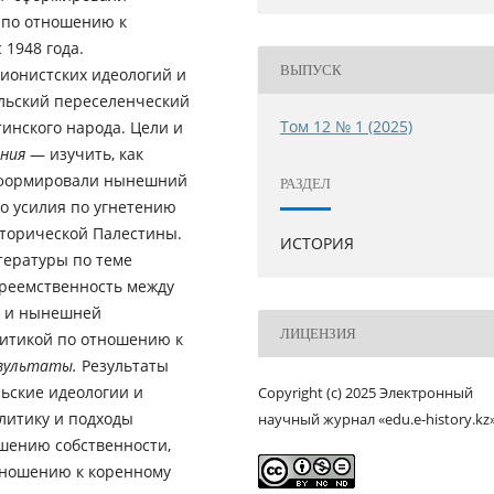
 по отношению к
1948 года.
ВЫПУСК
ионистских идеологий и
ильский переселенческий
Том 12 № 1 (2025)
инского народа. Цели и
ания
— изучить, как
 сформировали нынешний
РАЗДЕЛ
о усилия по угнетению
торической Палестины.
ИСТОРИЯ
тературы по теме
преемственность между
и и нынешней
ЛИЦЕНЗИЯ
итикой по отношению к
зультаты.
Результаты
ьские идеологии и
Copyright (c) 2025 Электронный
итику и подходы
научный журнал «edu.e-history.kz
шению собственности,
тношению к коренному