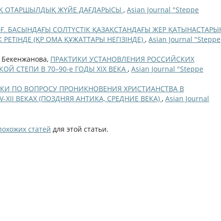
ЛЫҚ ОТАРШЫЛДЫҚ ЖҮЙЕ ДАҒДАРЫСЫ
,
Asian Journal "Steppe
Х Ғ. БАСЫНДАҒЫ СОЛТҮСТІК ҚАЗАҚСТАНДАҒЫ ЖЕР ҚАТЫНАСТАРЫ
РЕТІНДЕ (ҚР ОМА ҚҰЖАТТАРЫ НЕГІЗІНДЕ)
,
Asian Journal "Steppe
. Бекенжанова,
ПРАКТИКИ УСТАНОВЛЕНИЯ РОССИЙСКИХ
Й СТЕПИ В 70–90-е ГОДЫ XIX ВЕКА
,
Asian Journal "Steppe
КИ ПО ВОПРОСУ ПРОНИКНОВЕНИЯ ХРИСТИАНСТВА В
-XII ВЕКАХ (ПОЗДНЯЯ АНТИКА, СРЕДНИЕ ВЕКА)
,
Asian Journal
похожих статей
для этой статьи.