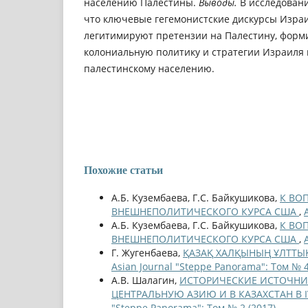
населению Палестины.
Выводы.
В исследовани
что ключевые гегемонистские дискурсы Изра
легитимируют претензии на Палестину, форм
колониальную политику и стратегии Израиля
палестинскому населению.
Похожие статьи
А.Б. Кузембаева, Г.С. Байкушикова,
К ВО
ВНЕШНЕПОЛИТИЧЕСКОГО КУРСА США
,
А.Б. Кузембаева, Г.С. Байкушикова,
К ВО
ВНЕШНЕПОЛИТИЧЕСКОГО КУРСА США
,
Г. Жугенбаева,
ҚАЗАҚ ХАЛҚЫНЫҢ ҰЛТТЫҚ
Asian Journal "Steppe Panorama": Том № 4
А.В. Шалагин,
ИСТОРИЧЕСКИЕ ИСТОЧНИ
ЦЕНТРАЛЬНУЮ АЗИЮ И В КАЗАХСТАН В IV
"Steppe Panorama": Том № 2 (2017)