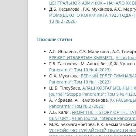
ЦЕНТРАЛЬНОЙ АЗИИ (XIX – НАЧАЛО XX В
Д.Б. Касымова , Г.К. Муканова, А.С. Марг
ЙОМУДСКОГО КОНФЛИКТА 1923 ГОДА 
13 № 2 (2026)
Похожие статьи
А.Г. Ибраева , С.З. Маликова , А.С. Темир
ЕРЕЖЕП ИТБАЕВТЫҢ ҚЫЗМЕТІ
,
Asian Jou
Г.Б. Тастекова, М. Алпысбес, Д.Ж. Ураков
Panorama": Том 10 № 4 (2023)
О.Х. Мұхатова,
ВЕРНЫЙ ЕРЛЕР ГИМНАЗИЯ
Panorama": Том 10 № 1 (2023)
Ш.Б. Тілеубаев,
АЛАШ ҚОЗҒАЛЫСЫНЫҢ Ж
Journal "Steppe Panorama": Том 9 № 4 (20
А. Ибраева, А. Темирханова,
ХХ ҒАСЫРД
Panorama": Том № 2 (2020)
А.Б. Кали ,
FROM THE HISTORY OF THE TAT
CENTURY
,
Asian Journal "Steppe Panorama
М.Ж. Бекмагамбетова, Р.К. Бекмагамбетов
УСТРОЙСТВО ТУРГАЙСКОЙ ОБЛАСТИ В К