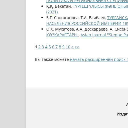
ПОЛИТИКА И РЕГИОНАЛЬНАЯ СПЕЦИФ
Қ.Қ. Бекетай,
ТҮРГЕШ ҰЛЫСЫ ЖӘНЕ ОНЫ
(2021)
З.Г. Сактаганова, Т.А. Елибаев,
ТУРГАЙСК
НАСЕЛЕНИЯ РОССИЙСКОЙ ИМПЕРИИ 18
О.Х. Мухатова, А.А. Доскараева, А. Сисен
КӨЗҚАРАСТАРЫ
,
Asian Journal "Steppe P
1
2
3
4
5
6
7
8
9
10
>
>>
Вы также можете
начать расширеннвй поиск 
Изда