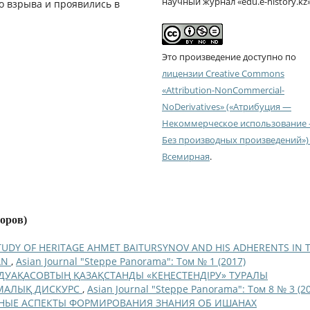
научный журнал «edu.e-history.kz
 взрыва и проявились в
Это произведение доступно по
лицензии Creative Commons
«Attribution-NonCommercial-
NoDerivatives» («Атрибуция —
Некоммерческое использование
Без производных произведений») 
Всемирная
.
торов)
TUDY OF HERITAGE AHMET BAITURSYNOV AND HIS ADHERENTS IN 
AN
,
Asian Journal "Steppe Panorama": Том № 1 (2017)
ДУАҚАСОВТЫҢ ҚАЗАҚСТАНДЫ «КЕҢЕСТЕНДІРУ» ТУРАЛЫ
АМАЛЫҚ ДИСКУРС
,
Asian Journal "Steppe Panorama": Том 8 № 3 (2
НЫЕ АСПЕКТЫ ФОРМИРОВАНИЯ ЗНАНИЯ ОБ ИШАНАХ