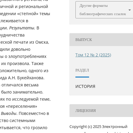
Другие форматы
оличной и региональной
ыведении «степной» темы
библиографических ссылок
слеживается в
ции.
Результаты.
В
рудничества
ВЫПУСК
еской печати из Омска,
одили довольно
Том 12 № 2 (2025)
лы о злоупотреблениях
 их произвола. Также
ложительно, одного из
РАЗДЕЛ
ида А.Н. Букейханова.
в отличался весьма
ИСТОРИЯ
а было занимательно.
ях по исследуемой теме,
гоя «переселения»
ЛИЦЕНЗИЯ
.
Выводы
. Повсеместно в
ство системными
Copyright (c) 2025 Электронный
тывается, что грозило