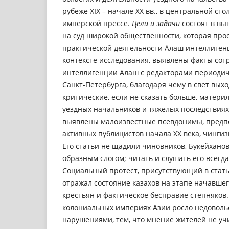
рубеже ХIХ – начале ХХ вв., в центральной ст
имперской прессе.
Цели и задачи
состоят в в
на суд широкой общественности, которая про
практической деятельности Алаш интеллиген
контексте исследования, выявлены факты сот
интеллигенции Алаш с редакторами периодич
Санкт-Петербурга, благодаря чему в свет вых
критические, если не сказать больше, матери
уездных начальников и тяжелых последствиях
выявлены малоизвестные псевдонимы, предпо
активных публицистов начала ХХ века, чингиз
Его статьи не щадили чиновников, Букейхано
образным слогом; читать и слушать его всегд
Социальный протест, присутствующий в стать
отражал состояние казахов на этапе начавше
крестьян и фактическое бесправие степняков
колониальных империях Азии росло недоволь
нарушениями, тем, что мнение жителей не учи