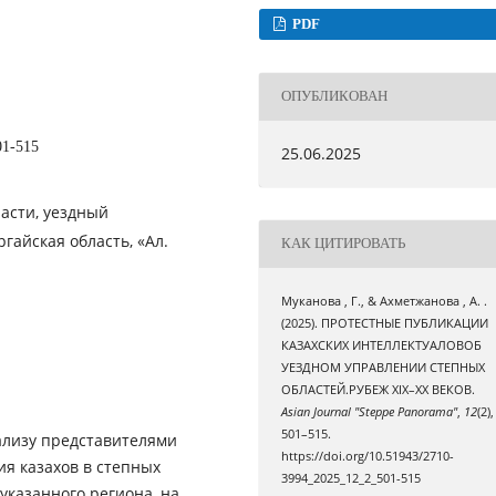
PDF
ОПУБЛИКОВАН
01-515
25.06.2025
ласти, уездный
гайская область, «Ал.
КАК ЦИТИРОВАТЬ
Муканова , Г., & Ахметжанова , А. .
(2025). ПРОТЕСТНЫЕ ПУБЛИКАЦИИ
КАЗАХСКИХ ИНТЕЛЛЕКТУАЛОВОБ
УЕЗДНОМ УПРАВЛЕНИИ СТЕПНЫХ
ОБЛАСТЕЙ.РУБЕЖ XIX–XX ВЕКОВ.
Asian Journal "Steppe Panorama"
,
12
(2),
501–515.
ализу представителями
https://doi.org/10.51943/2710-
я казахов в степных
3994_2025_12_2_501-515
указанного региона, на