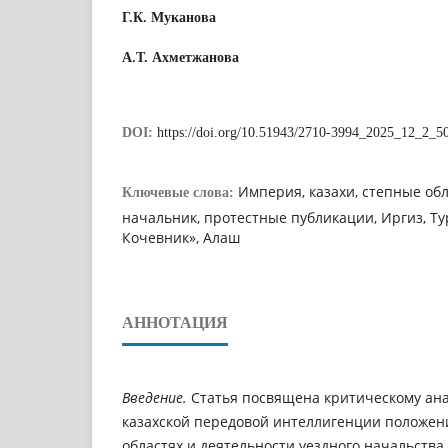
Г.К. Муканова
А.Т. Ахметжанова
DOI:
https://doi.org/10.51943/2710-3994_2025_12_2_5
Империя, казахи, степные об
Ключевые слова:
начальник, протестные публикации, Иргиз, Тур
Кочевник», Алаш
АННОТАЦИЯ
Введение.
Статья посвящена критическому ан
казахской передовой интеллигенции положени
областях и деятельности уездного начальства 