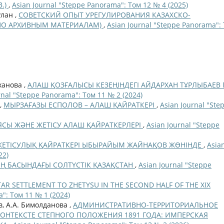
В.)
,
Asian Journal "Steppe Panorama": Том 12 № 4 (2025)
улан ,
СОВЕТСКИЙ ОПЫТ УРЕГУЛИРОВАНИЯ КАЗАХСКО-
(ПО АРХИВНЫМ МАТЕРИАЛАМ)
,
Asian Journal "Steppe Panorama":
ханова ,
АЛАШ ҚОЗҒАЛЫСЫ КЕЗЕҢІНДЕГІ АЙДАРХАН ТҰРЛЫБАЕВ 
rnal "Steppe Panorama": Том 11 № 2 (2024)
 ,
МЫРЗАҒАЗЫ ЕСПОЛОВ – АЛАШ ҚАЙРАТКЕРІ
,
Asian Journal "Ste
СЫ ЖӘНЕ ЖЕТІСУ АЛАШ ҚАЙРАТКЕРЛЕРІ
,
Asian Journal "Steppe
ЕТІСУЛЫҚ ҚАЙРАТКЕРІ ЫБЫРАЙЫМ ЖАЙНАҚОВ ЖӨНІНДЕ
,
Asia
22)
ЫҢ БАСЫНДАҒЫ СОЛТҮСТІК ҚАЗАҚСТАН
,
Asian Journal "Steppe
AR SETTLEMENT TO ZHETYSU IN THE SECOND HALF OF THE XIX
": Том 11 № 1 (2024)
, А.А. Бимолданова ,
АДМИНИСТРАТИВНО-ТЕРРИТОРИАЛЬНОЕ
ОНТЕКСТЕ СТЕПНОГО ПОЛОЖЕНИЯ 1891 ГОДА: ИМПЕРСКАЯ