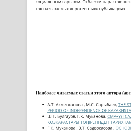
социальным взрывом. Отблески нарастающего
так называемых «протестных» публикациях.
Наиболее читаемые статьи этого автора (ав
А.Т. Ахметжанова , М.С. Сарыбаев,
THE S
PERIOD OF INDEPENDENCE OF KAZAKHST
Ш.Т. Булгауов, Г.К. Муканова,
СМАҒҰЛ СА
КӨЗҚАРАСТАРЫ ТӨҢIРЕГIНДЕГI ТАРИХН
Г.К. Муканова , З.Т. Садвокасова ,
ОСНОВ