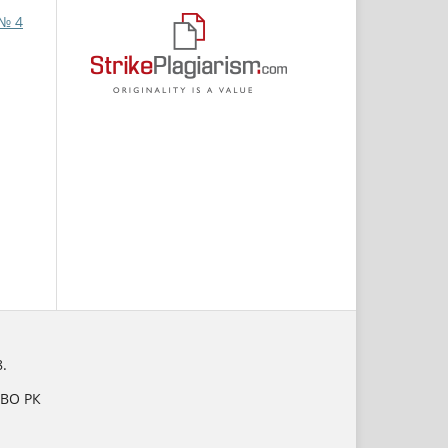
 № 4
.
НВО РК