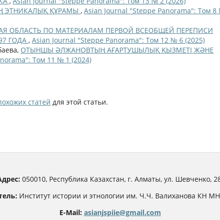
ИКА
,
Asian Journal "Steppe Panorama": Том 13 № 2 (2026)
Ң ЭТНИКАЛЫҚ ҚҰРАМЫ
,
Asian Journal "Steppe Panorama": Том 8
АЯ ОБЛАСТЬ ПО МАТЕРИАЛАМ ПЕРВОЙ ВСЕОБЩЕЙ ПЕРЕПИСИ
97 ГОДА
,
Asian Journal "Steppe Panorama": Том 12 № 6 (2025)
баева,
ОТЫНШЫ ӘЛЖАНОВТЫҢ АҒАРТУШЫЛЫҚ ҚЫЗМЕТІ ЖӘНЕ
anorama": Том 11 № 1 (2024)
похожих статей
для этой статьи.
Адрес:
050010, Республика Казахстан, г. Алматы, ул. Шевченко, 28
тель:
Институт истории и этнологии им. Ч.Ч. Валиханова КН М
E-Mail:
asianjspiie@gmail.com