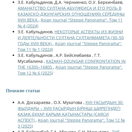
З.Е. Кабульдинов, Д.А. Черниенко, О.У. Беркинбаев,
АМАНАТСТВО СУЛТАНА АБУЛФЕИСА И ЕГО РОЛЬ В
КАЗАХСКО-ДЖУНГАРСКИХ ОТНОШЕНИЯХ СЕРЕДИНЫ
XVIII ВЕКА
,
Asian Journal "Steppe Panorama": Том 11
№ 4 (2024)
З.Е. Кабульдинов,
НЕКОТОРЫЕ АСПЕКТЫ ИЗ ЖИЗНИ
И ДЕЯТЕЛЬНОСТИ СУЛТАНА СУЛТАНМАМЕТА (30–50
ГОДЫ XVIII ВЕКА)
,
Asian Journal "Steppe Panorama":
Том 11 № 1 (2024)
З.Е. Кабульдинов , А.Р. Бейсембаева , Г.Т.
Мусабалина ,
KAZAKH–DZUNGAR CONFRONTATION IN
THE 1630S–1680S
,
Asian Journal "Steppe Panorama":
Том 12 № 6 (2025)
Похожие статьи
А.А. Доскараева , О.Х. Мухатова ,
XVII ҒАСЫРДЫҢ 30-
ЖЫЛДАРЫ – XVIIІ ҒАСЫРДЫҢ БІРІНШІ ШИРЕГІНДЕГІ
ҚАЗАҚ-БҰХАР ҚАРЫМ-ҚАТЫНАСТАРЫ (САЯСИ
АСПЕКТ)
,
Asian Journal "Steppe Panorama": Том 12 №
3 (2025)
А.Р. Бейсембай, Г.А. Абенова, С.Н. Мамытова ,
THE