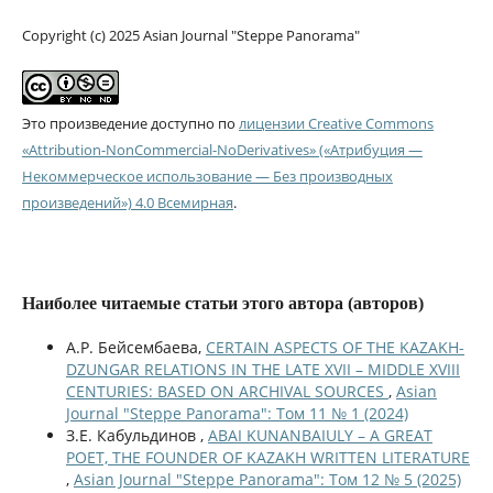
Copyright (c) 2025 Asian Journal "Steppe Panorama"
Это произведение доступно по
лицензии Creative Commons
«Attribution-NonCommercial-NoDerivatives» («Атрибуция —
Некоммерческое использование — Без производных
произведений») 4.0 Всемирная
.
Наиболее читаемые статьи этого автора (авторов)
А.Р. Бейсембаева,
CERTAIN ASPECTS OF THE KAZAKH-
DZUNGAR RELATIONS IN THE LATE XVII – MIDDLE XVIII
CENTURIES: BASED ON ARCHIVAL SOURCES
,
Asian
Journal "Steppe Panorama": Том 11 № 1 (2024)
З.Е. Кабульдинов ,
ABAI KUNANBAIULY – A GREAT
POET, THE FOUNDER OF KAZAKH WRITTEN LITERATURE
,
Asian Journal "Steppe Panorama": Том 12 № 5 (2025)