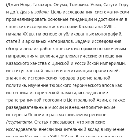
(Джин Нода, Такахиро Онума, Томохико Уяма, Сагути Тору
и др.).
Цель и задачи.
Цель исследования: систематически
проанализировать основные тенденции и достижения в
японских исследованиях истории Казахстана XVIII –
начала XX вв. на основе опубликованных монографий,
статей и архивных материалов. Задачи исследования:
обзор и анализ работ японских историков по ключевым
направлениям, включая дипломатические отношения
Казахского ханства с Цинской и Российской империями,
институт ханской власти и легитимации правителей,
значение исторических городов в региональной
политике, изучение тюркского героического эпоса как
источника исторической памяти, исследование
трансграничной торговли в Центральной Азии, а также
разведывательные миссии и внешнеполитические
интересы Японии в рассматриваемом регионе.
Результаты.
Статья показывает, что японские
исследователи внесли значительный вклад в изучение
истории Казахстана XVIII–XIX вв. В их трудах раскрыты