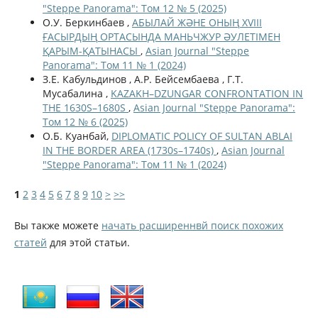
"Steppe Panorama": Том 12 № 5 (2025)
О.У. Беркинбаев ,
АБЫЛАЙ ЖӘНЕ ОНЫҢ XVIII
ҒАСЫРДЫҢ ОРТАСЫНДА МАНЬЧЖУР ӘУЛЕТІМЕН
ҚАРЫМ-ҚАТЫНАСЫ
,
Asian Journal "Steppe
Panorama": Том 11 № 1 (2024)
З.Е. Кабульдинов , А.Р. Бейсембаева , Г.Т.
Мусабалина ,
KAZAKH–DZUNGAR CONFRONTATION IN
THE 1630S–1680S
,
Asian Journal "Steppe Panorama":
Том 12 № 6 (2025)
О.Б. Куанбай,
DIPLOMATIC POLICY OF SULTAN ABLAI
IN THE BORDER AREA (1730s–1740s)
,
Asian Journal
"Steppe Panorama": Том 11 № 1 (2024)
1
2
3
4
5
6
7
8
9
10
>
>>
Вы также можете
начать расширеннвй поиск похожих
статей
для этой статьи.