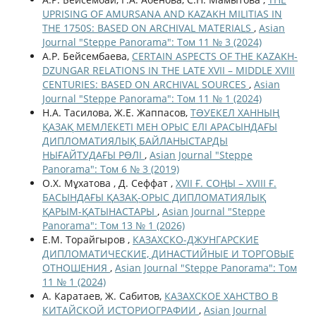
UPRISING OF AMURSANA AND KAZAKH MILITIAS IN
THE 1750S: BASED ON ARCHIVAL MATERIALS
,
Asian
Journal "Steppe Panorama": Том 11 № 3 (2024)
А.Р. Бейсембаева,
CERTAIN ASPECTS OF THE KAZAKH-
DZUNGAR RELATIONS IN THE LATE XVII – MIDDLE XVIII
CENTURIES: BASED ON ARCHIVAL SOURCES
,
Asian
Journal "Steppe Panorama": Том 11 № 1 (2024)
Н.А. Тасилова, Ж.Е. Жаппасов,
ТƏУЕКЕЛ ХАННЫҢ
ҚАЗАҚ МЕМЛЕКЕТІ МЕН ОРЫС ЕЛІ АРАСЫНДАҒЫ
ДИПЛОМАТИЯЛЫҚ БАЙЛАНЫСТАРДЫ
НЫҒАЙТУДАҒЫ РӨЛІ
,
Asian Journal "Steppe
Panorama": Том 6 № 3 (2019)
О.Х. Мұхатова , Д. Сеффат ,
XVII Ғ. СОҢЫ – XVIII Ғ.
БАСЫНДАҒЫ ҚАЗАҚ-ОРЫС ДИПЛОМАТИЯЛЫҚ
ҚАРЫМ-ҚАТЫНАСТАРЫ
,
Asian Journal "Steppe
Panorama": Том 13 № 1 (2026)
Е.М. Торайгыров ,
КАЗАХСКО-ДЖУНГАРСКИЕ
ДИПЛОМАТИЧЕСКИЕ, ДИНАСТИЙНЫЕ И ТОРГОВЫЕ
ОТНОШЕНИЯ
,
Asian Journal "Steppe Panorama": Том
11 № 1 (2024)
А. Каратаев, Ж. Сабитов,
КАЗАХСКОЕ ХАНСТВО В
КИТАЙСКОЙ ИСТОРИОГРАФИИ
,
Asian Journal