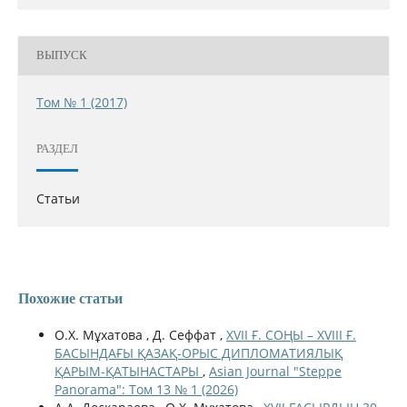
ВЫПУСК
Том № 1 (2017)
РАЗДЕЛ
Статьи
Похожие статьи
О.Х. Мұхатова , Д. Сеффат ,
XVII Ғ. СОҢЫ – XVIII Ғ.
БАСЫНДАҒЫ ҚАЗАҚ-ОРЫС ДИПЛОМАТИЯЛЫҚ
ҚАРЫМ-ҚАТЫНАСТАРЫ
,
Asian Journal "Steppe
Panorama": Том 13 № 1 (2026)