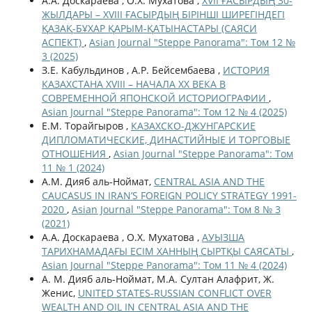
А.А. Доскараева , О.Х. Мухатова ,
XVII ҒАСЫРДЫҢ 30-
ЖЫЛДАРЫ – XVIIІ ҒАСЫРДЫҢ БІРІНШІ ШИРЕГІНДЕГІ
ҚАЗАҚ-БҰХАР ҚАРЫМ-ҚАТЫНАСТАРЫ (САЯСИ
АСПЕКТ)
,
Asian Journal "Steppe Panorama": Том 12 №
3 (2025)
З.Е. Кабульдинов , А.Р. Бейсембаева ,
ИСТОРИЯ
КАЗАХСТАНА XVIII – НАЧАЛА ХХ ВЕКА В
СОВРЕМЕННОЙ ЯПОНСКОЙ ИСТОРИОГРАФИИ
,
Asian Journal "Steppe Panorama": Том 12 № 4 (2025)
Е.М. Торайгыров ,
КАЗАХСКО-ДЖУНГАРСКИЕ
ДИПЛОМАТИЧЕСКИЕ, ДИНАСТИЙНЫЕ И ТОРГОВЫЕ
ОТНОШЕНИЯ
,
Asian Journal "Steppe Panorama": Том
11 № 1 (2024)
А.М. Дияб аль-Ноймат,
CENTRAL ASIA AND THE
CAUCASUS IN IRAN’S FOREIGN POLICY STRATEGY 1991-
2020
,
Asian Journal "Steppe Panorama": Том 8 № 3
(2021)
А.А. Доскараева , О.Х. Мухатова ,
АУЫЗША
ТАРИХНАМАДАҒЫ ЕСІМ ХАННЫҢ СЫРТҚЫ САЯСАТЫ
,
Asian Journal "Steppe Panorama": Том 11 № 4 (2024)
А. М. Дияб аль-Ноймат, М.А. Султан Алафрит, Ж.
Женис,
UNITED STATES-RUSSIAN CONFLICT OVER
WEALTH AND OIL IN CENTRAL ASIA AND THE