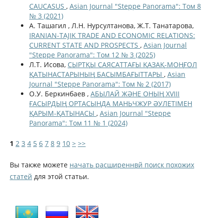
CAUCASUS
,
Asian Journal "Steppe Panorama": Том 8
№ 3 (2021)
A. Ташагил , Л.Н. Нурсултанова, Ж.Т. Танатарова,
IRANIAN-TAJIK TRADE AND ECONOMIC RELATIONS:
CURRENT STATE AND PROSPECTS
,
Asian Journal
"Steppe Panorama": Том 12 № 3 (2025)
Л.Т. Исова,
СЫРТҚЫ САЯСАТТАҒЫ ҚАЗАҚ-МОҢҒОЛ
ҚАТЫНАСТАРЫНЫҢ БАСЫМБАҒЫТТАРЫ
,
Asian
Journal "Steppe Panorama": Том № 2 (2017)
О.У. Беркинбаев ,
АБЫЛАЙ ЖӘНЕ ОНЫҢ XVIII
ҒАСЫРДЫҢ ОРТАСЫНДА МАНЬЧЖУР ӘУЛЕТІМЕН
ҚАРЫМ-ҚАТЫНАСЫ
,
Asian Journal "Steppe
Panorama": Том 11 № 1 (2024)
1
2
3
4
5
6
7
8
9
10
>
>>
Вы также можете
начать расширеннвй поиск похожих
статей
для этой статьи.