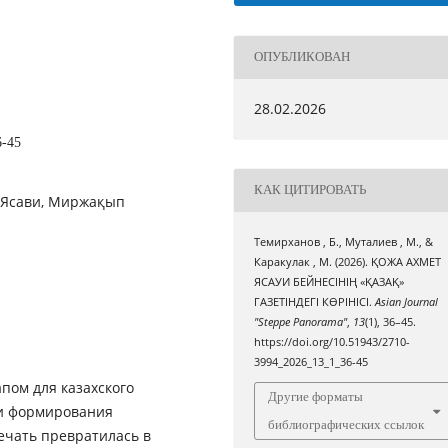
ОПУБЛИКОВАН
28.02.2026
6-45
КАК ЦИТИРОВАТЬ
а Ясави, Миржақып
Темирханов , Б., Муталиев , М., &
Каракулак , М. (2026). ҚОЖА АХМЕТ
ЯСАУИ БЕЙНЕСІНІҢ «ҚАЗАҚ»
ГАЗЕТІНДЕГІ КӨРІНІСІ.
Asian Journal
"Steppe Panorama"
,
13
(1), 36–45.
https://doi.org/10.51943/2710-
3994_2026_13_1_36-45
пом для казахского
Другие форматы
 и формирования
библиографических ссылок
ечать превратилась в