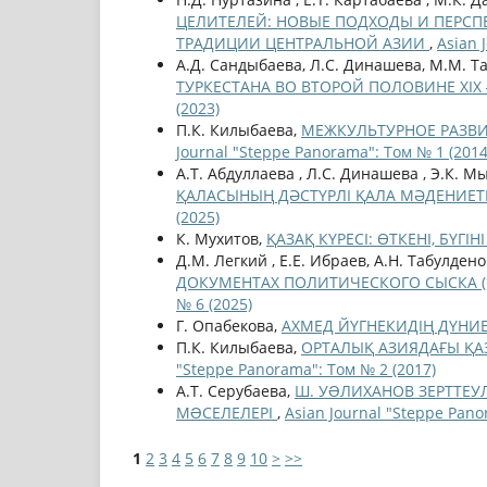
ЦЕЛИТЕЛЕЙ: НОВЫЕ ПОДХОДЫ И ПЕРС
ТРАДИЦИИ ЦЕНТРАЛЬНОЙ АЗИИ
,
Asian 
А.Д. Сандыбаева, Л.С. Динашева, М.М. Т
ТУРКЕСТАНА ВО ВТОРОЙ ПОЛОВИНЕ ХІХ 
(2023)
П.К. Килыбаева,
МЕЖКУЛЬТУРНОЕ РАЗВИ
Journal "Steppe Panorama": Том № 1 (2014
А.Т. Абдуллаева , Л.С. Динашева , Э.К. М
ҚАЛАСЫНЫҢ ДӘСТҮРЛІ ҚАЛА МӘДЕНИЕ
(2025)
К. Мухитов,
ҚАЗАҚ КҮРЕСІ: ӨТКЕНІ, БҮГ
Д.М. Легкий , Е.Е. Ибраев, А.Н. Табулдено
ДОКУМЕНТАХ ПОЛИТИЧЕСКОГО СЫСКА (ОР
№ 6 (2025)
Г. Опабекова,
АХМЕД ЙҮГНЕКИДІҢ ДҮН
П.К. Килыбаева,
ОРТАЛЫҚ АЗИЯДАҒЫ ҚА
"Steppe Panorama": Том № 2 (2017)
А.Т. Серубаева,
Ш. УƏЛИХАНОВ ЗЕРТТЕУ
МƏСЕЛЕЛЕРІ
,
Asian Journal "Steppe Pano
1
2
3
4
5
6
7
8
9
10
>
>>