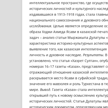
интеллектуальное пространство, где осущест
исторических личностей и культурного наследи
издававшаяся в 1913–1918 годах, стала главн
национального самосознания и духовного об
исследования.
Целью является определение ос
образа Ходжи Ахмеда Ясави в казахской печат
задач – анализ статьи Мыржакыпа Дулатулы «
характеристика историко-культурных аспектов
выявление того, как казахская интеллигенция
личность и духовное наследие.
Результаты.
В 
установлено, что статья «Хазрет Султан», опуб
номерах 16–17 газеты «Казах», представляет 
отражающий отношение казахской интеллиген
раскрывается место Ясави в суфийской традиц
значение его мавзолея и роль Туркестана в 
мире.
Вывод
. Газета «Казах» стала интеллект
открывшей путь к новому осмыслению культур
исторических личностей. Статья Дулатулы яв
историческим документом, определяющим мес