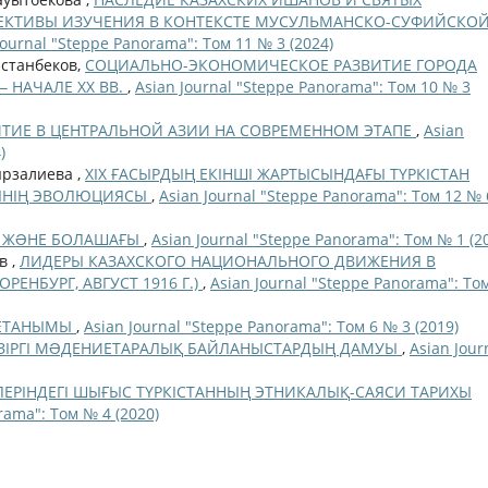
ПЕКТИВЫ ИЗУЧЕНИЯ В КОНТЕКСТЕ МУСУЛЬМАНСКО-СУФИЙСКО
Journal "Steppe Panorama": Том 11 № 3 (2024)
астанбеков,
СОЦИАЛЬНО-ЭКОНОМИЧЕСКОЕ РАЗВИТИЕ ГОРОДА
‒ НАЧАЛЕ ХХ ВВ.
,
Asian Journal "Steppe Panorama": Том 10 № 3
ТИЕ В ЦЕНТРАЛЬНОЙ АЗИИ НА СОВРЕМЕННОМ ЭТАПЕ
,
Asian
)
ырзалиева ,
ХІХ ҒАСЫРДЫҢ ЕКІНШІ ЖАРТЫСЫНДАҒЫ ТҮРКІСТАН
ТІНІҢ ЭВОЛЮЦИЯСЫ
,
Asian Journal "Steppe Panorama": Том 12 № 
ІНІ ЖƏНЕ БОЛАШАҒЫ
,
Asian Journal "Steppe Panorama": Том № 1 (2
в ,
ЛИДЕРЫ КАЗАХСКОГО НАЦИОНАЛЬНОГО ДВИЖЕНИЯ В
ЕНБУРГ, АВГУСТ 1916 Г.)
,
Asian Journal "Steppe Panorama": То
ИЕТАНЫМЫ
,
Asian Journal "Steppe Panorama": Том 6 № 3 (2019)
ЗІРГІ МƏДЕНИЕТАРАЛЫҚ БАЙЛАНЫСТАРДЫҢ ДАМУЫ
,
Asian Jour
ЛЕРІНДЕГІ ШЫҒЫС ТҮРКІСТАННЫҢ ЭТНИКАЛЫҚ-САЯСИ ТАРИХЫ
rama": Том № 4 (2020)