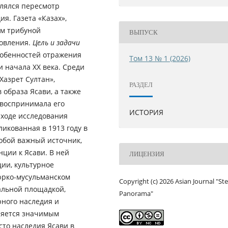
влялся пересмотр
я. Газета «Казах»,
ым трибуной
ВЫПУСК
новления.
Цель и задачи
обенностей отражения
Том 13 № 1 (2026)
и начала XX века. Среди
Хазрет Султан»,
РАЗДЕЛ
 образа Ясави, а также
 воспринимала его
ИСТОРИЯ
ходе исследования
ликованная в 1913 году в
собой важный источник,
ции к Ясави. В ней
ЛИЦЕНЗИЯ
ии, культурное
тюрко-мусульманском
Copyright (c) 2026 Asian Journal "St
уальной площадкой,
Panorama"
ного наследия и
ляется значимым
то наследия Ясави в