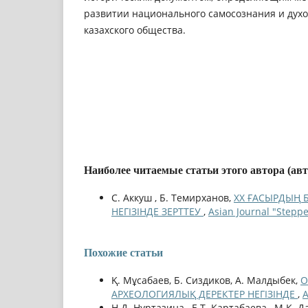
развитии национального самосознания и дух
казахского общества.
Наиболее читаемые статьи этого автора (ав
С. Аккуш , Б. Темирханов,
ХХ ҒАСЫРДЫҢ 
НЕГІЗІНДЕ ЗЕРТТЕУ
,
Asian Journal "Stepp
Похожие статьи
Қ. Мұсабаев, Б. Сиздиков, А. Малдыбек,
О
АРХЕОЛОГИЯЛЫҚ ДЕРЕКТЕР НЕГІЗІНДЕ
,
A
Н.Д. Нуртазина , Е.Т. Картабаева , М.К. 