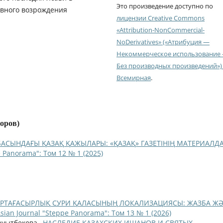
Это произведение доступно по
овного возрождения
лицензии Creative Commons
«Attribution-NonCommercial-
NoDerivatives» («Атрибуция —
Некоммерческое использование
Без производных произведений») 
Всемирная
.
торов)
БАСЫНДАҒЫ ҚАЗАҚ ҚАЖЫЛАРЫ: «ҚАЗАҚ» ГАЗЕТІНІҢ МАТЕРИАЛД
e Panorama": Том 12 № 1 (2025)
РТАҒАСЫРЛЫҚ СУРИ ҚАЛАСЫНЫҢ ЛОКАЛИЗАЦИЯСЫ: ЖАЗБА Ж
sian Journal "Steppe Panorama": Том 13 № 1 (2026)
Дауытбекова ,
НАСЛЕДИЕ КАЗАХСКИХ ИШАНОВ И СВЯТЫХ