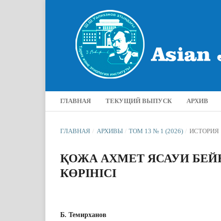
ГЛАВНАЯ
ТЕКУЩИЙ ВЫПУСК
АРХИВ
ГЛАВНАЯ
/
АРХИВЫ
/
ТОМ 13 № 1 (2026)
/
ИСТОРИЯ
ҚОЖА АХМЕТ ЯСАУИ БЕЙН
КӨРІНІСІ
Б. Темирханов