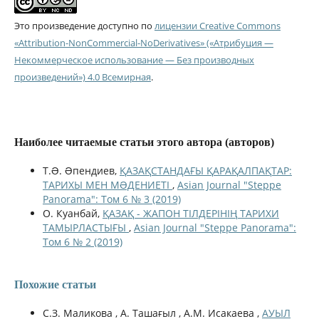
Это произведение доступно по
лицензии Creative Commons
«Attribution-NonCommercial-NoDerivatives» («Атрибуция —
Некоммерческое использование — Без производных
произведений») 4.0 Всемирная
.
Наиболее читаемые статьи этого автора (авторов)
Т.Ə. Əпендиев,
ҚАЗАҚСТАНДАҒЫ ҚАРАҚАЛПАҚТАР:
ТАРИХЫ МЕН МƏДЕНИЕТІ
,
Asian Journal "Steppe
Panorama": Том 6 № 3 (2019)
О. Куанбай,
ҚАЗАҚ - ЖАПОН ТІЛДЕРІНІҢ ТАРИХИ
ТАМЫРЛАСТЫҒЫ
,
Asian Journal "Steppe Panorama":
Том 6 № 2 (2019)
Похожие статьи
С.З. Маликова , А. Ташағыл , А.М. Исакаева ,
АУЫЛ