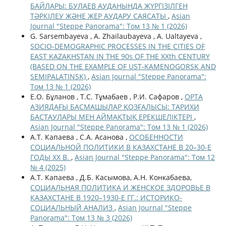
БАЙЛАРЫ: БУЛАЕВ АУДАНЫНДА ЖҮРГІЗІЛГЕН
ТӘРКІЛЕУ ЖӘНЕ ЖЕР АУДАРУ САЯСАТЫ
,
Asian
Journal "Steppe Panorama": Том 13 № 1 (2026)
G. Sarsembayeva , A. Zhailaubayeva , A. Ualtayeva ,
SOCIO-DEMOGRAPHIC PROCESSES IN THE CITIES OF
EAST KAZAKHSTAN IN THE 90s OF THE ХХth CENTURY
(BASED ON THE EXAMPLE OF UST-KAMENOGORSK AND
SEMIPALATINSK)
,
Asian Journal "Steppe Panorama":
Том 13 № 1 (2026)
Е.О. Бұланов , Т.С. Тұмабаев , Р.И. Сафаров ,
ОРТА
АЗИЯДАҒЫ БАСМАШЫЛАР ҚОЗҒАЛЫСЫ: ТАРИХИ
БАСТАУЛАРЫ МЕН АЙМАҚТЫҚ ЕРЕКШЕЛІКТЕРІ
,
Asian Journal "Steppe Panorama": Том 13 № 1 (2026)
А.Т. Капаева , С.А. Асанова ,
ОСОБЕННОСТИ
СОЦИАЛЬНОЙ ПОЛИТИКИ В КАЗАХСТАНЕ В 20–30-Е
ГОДЫ ХХ В.
,
Asian Journal "Steppe Panorama": Том 12
№ 4 (2025)
А.Т. Капаева , Д.Б. Касымова, А.Н. Конкабаева,
СОЦИАЛЬНАЯ ПОЛИТИКА И ЖЕНСКОЕ ЗДОРОВЬЕ В
КАЗАХСТАНЕ В 1920–1930-Е ГГ.: ИСТОРИКО-
СОЦИАЛЬНЫЙ АНАЛИЗ
,
Asian Journal "Steppe
Panorama": Том 13 № 3 (2026)