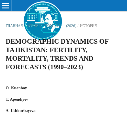
ГЛАВНАЯ
/
АРХИВЫ
/
ТОМ 13 № 1 (2026)
/
ИСТОРИЯ
DEMOGRAPHIC DYNAMICS OF
TAJIKISTAN: FERTILITY,
MORTALITY, TRENDS AND
FORECASTS (1990–2023)
O. Kuanbay
T. Apendiyev
A. Ushkurbayeva