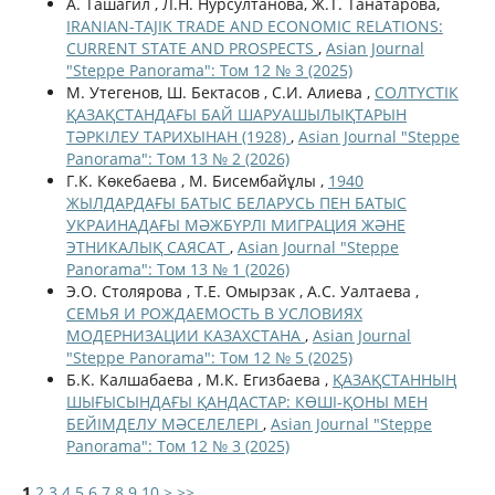
A. Ташагил , Л.Н. Нурсултанова, Ж.Т. Танатарова,
IRANIAN-TAJIK TRADE AND ECONOMIC RELATIONS:
CURRENT STATE AND PROSPECTS
,
Asian Journal
"Steppe Panorama": Том 12 № 3 (2025)
М. Утегенов, Ш. Бектасов , С.И. Алиева ,
СОЛТҮСТІК
ҚАЗАҚСТАНДАҒЫ БАЙ ШАРУАШЫЛЫҚТАРЫН
ТӘРКІЛЕУ ТАРИХЫНАН (1928)
,
Asian Journal "Steppe
Panorama": Том 13 № 2 (2026)
Г.К. Көкебаева , М. Бисембайұлы ,
1940
ЖЫЛДАРДАҒЫ БАТЫС БЕЛАРУСЬ ПЕН БАТЫС
УКРАИНАДАҒЫ МӘЖБҮРЛІ МИГРАЦИЯ ЖӘНЕ
ЭТНИКАЛЫҚ САЯСАТ
,
Asian Journal "Steppe
Panorama": Том 13 № 1 (2026)
Э.О. Столярова , Т.Е. Омырзак , А.С. Уалтаева ,
СЕМЬЯ И РОЖДАЕМОСТЬ В УСЛОВИЯХ
МОДЕРНИЗАЦИИ КАЗАХСТАНА
,
Asian Journal
"Steppe Panorama": Том 12 № 5 (2025)
Б.К. Калшабаева , М.К. Егизбаева ,
ҚАЗАҚСТАННЫҢ
ШЫҒЫСЫНДАҒЫ ҚАНДАСТАР: КӨШІ-ҚОНЫ МЕН
БЕЙІМДЕЛУ МӘСЕЛЕЛЕРІ
,
Asian Journal "Steppe
Panorama": Том 12 № 3 (2025)
1
2
3
4
5
6
7
8
9
10
>
>>